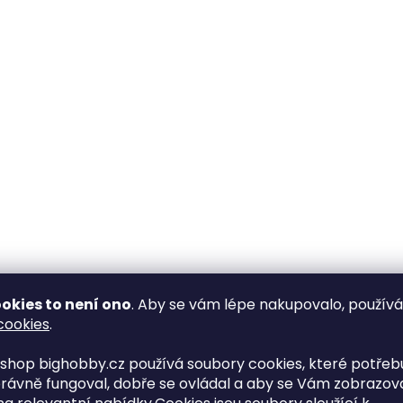
okies to není ono
. Aby se vám lépe nakupovalo, použív
cookies
.
shop bighobby.cz používá soubory cookies, které potřebu
rávně fungoval, dobře se ovládal a aby se Vám zobrazov