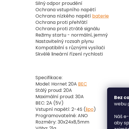
Silný odpor proudění
Ochrana vstupního napětí
Ochrana nízkého napětí
baterie
Ochrana proti přehřátí
Ochrana proti ztrátě signálu
Režimy startu - normální, jemný
Nastavitelný rozsah plynu
Kompatibilní s různými vysílači
Skvělé lineární řízení rychlosti
Specifikace:
Model: Hornet 20A
BEC
Stálý proud: 20A
Maximální proud: 30A
Bez co
BEC: 2A (5V)
webu
Vstupní napětí: 2-4S (
lipo
)
Programovatelné: ANO
Náš e-
Rozměry: 30x24x8,5mm
aby sp
Váha: 21g