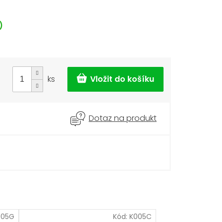
)
ks
Dotaz na produkt
005G
Kód:
K005C