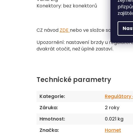
zejmén
Konektory: bez konektorů
přizpů
zajišt
Nas
CZ návod
ZDE
nebo ve složce související 
Upozornění: nastavení brzdy u regulátorů
dvakrát otočit, než úplně zastaví.
Technické parametry
Kategorie
:
Regulátory
Záruka
:
2 roky
Hmotnost
:
0.021 kg
Značka
:
Hornet