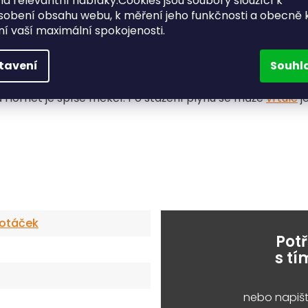
a relevantní nabídky.Cookies jsou soubory sloužící k
sobení obsahu webu, k měření jeho funkčnosti a obecně 
ění vaší maximální spokojenosti.
tavení
Souhl
soubory.
 Hornet je spíše měkčí. Po stažení plynu se může
vrtule
j
 otáček
Pot
s t
nebo napišt