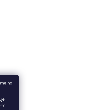
áme na
je,
aly