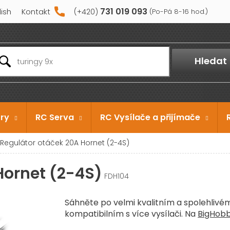
731 019 093
lish
Kontakt
Hledat
ry
RC Serva
RC Vysílače a přijímače
Regulátor otáček 20A Hornet (2-4S)
Hornet (2-4S)
FDH104
Sáhněte po velmi kvalitním a spolehliv
kompatibilním s více vysílači. Na
BigHob