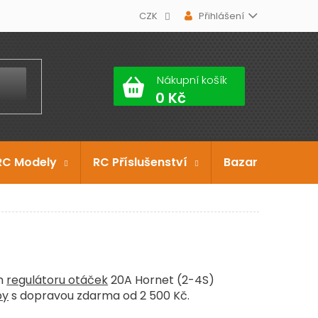
CZK
Přihlášení
Nákupní košík
RC Modely
RC Příslušenství
Bazar
Dárko
ém
regulátoru otáček
20A Hornet (2-4S)
by
s dopravou zdarma od 2 500 Kč.