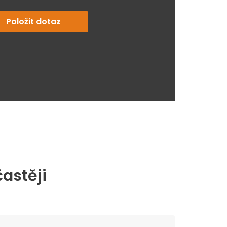
Položit dotaz
častěji