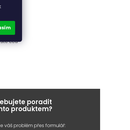
k
asím
ešte cca
řebujete poradit
ímto produktem?
e váš problém přes formulář: