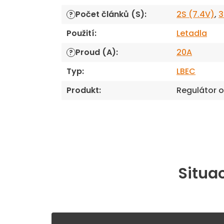
Počet článků (S)
:
2S (7.4V)
,
3
?
Použití
:
Letadla
Proud (A)
:
20A
?
Typ
:
LBEC
Produkt
:
Regulátor 
Situac