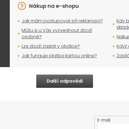
Nákup na e-shopu
Jak mám postupovat při reklamaci?
Kdy b
skla
Můžu si u Vás vyzvednout zboží
osobně?
Nakup
Lze zboží zaslat v obálce?
Když 
Jak funguje platba kartou online?
Zasíl
Další odpovědi
E-mail