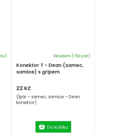
 ks)
Skladem
(>50 pár)
Konektor T - Dean (samec,
samice) s gripem
22 Kč
(1pár - samec, samice - Dean
konektor)
Do košíku