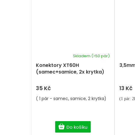
Skladem
(>50 pár)
Průměrné
hodnocení
Konektory XT60H
3,5mm
produktu
(samec+samice, 2x krytka)
je
5,0
z
35 Kč
13 Kč
5
hvězdiček.
( 1 pár - samec, samice, 2 krytka)
(1 pár: 2
Do košíku