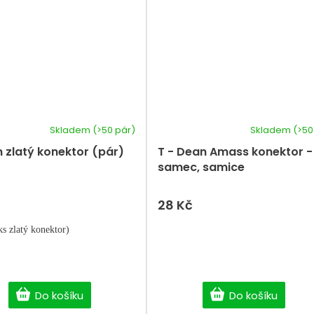
Skladem
(>50 pár)
Skladem
(>50
Průměrné
hodnocení
 zlatý konektor (pár)
T - Dean Amass konektor -
produktu
samec, samice
je
5,0
z
28 Kč
5
hvězdiček.
ks zlatý konektor)
Do košíku
Do košíku