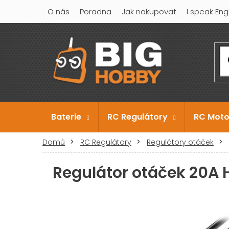
Přejít
O nás
Poradna
Jak nakupovat
I speak Eng
na
obsah
Baterie
RC Regulátory
RC Moto
Domů
RC Regulátory
Regulátory otáček
Regulátor otáček 20A 