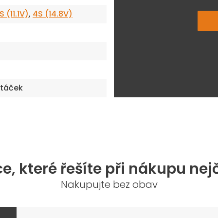
S (11.1V)
,
4S (14.8V)
otáček
e, které řešíte při nákupu nej
Nakupujte bez obav