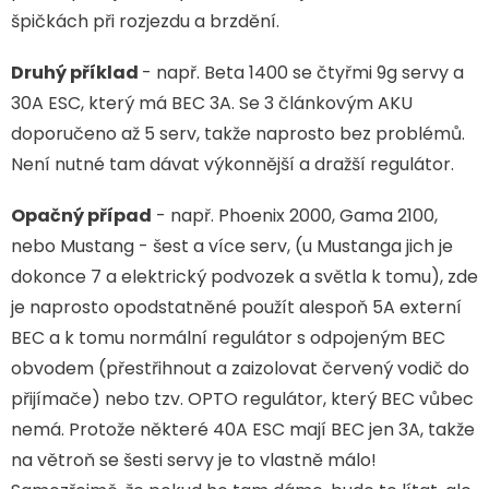
špičkách při rozjezdu a brzdění.
Druhý příklad
- např. Beta 1400 se čtyřmi 9g servy a
30A ESC, který má BEC 3A. Se 3 článkovým AKU
doporučeno až 5 serv, takže naprosto bez problémů.
Není nutné tam dávat výkonnější a dražší regulátor.
Opačný případ
- např. Phoenix 2000, Gama 2100,
nebo Mustang - šest a více serv, (u Mustanga jich je
dokonce 7 a elektrický podvozek a světla k tomu), zde
je naprosto opodstatněné použít alespoň 5A externí
BEC a k tomu normální regulátor s odpojeným BEC
obvodem (přestřihnout a zaizolovat červený vodič do
přijímače) nebo tzv. OPTO regulátor, který BEC vůbec
nemá. Protože některé 40A ESC mají BEC jen 3A, takže
na větroň se šesti servy je to vlastně málo!