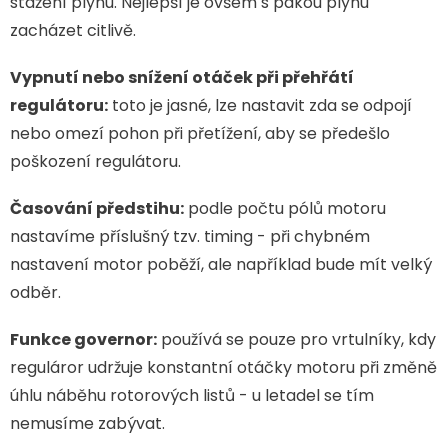
stažení plynu. Nejlepší je ovšem s pákou plynu
zacházet citlivě.
Vypnutí nebo snížení otáček při přehřátí
regulátoru:
toto je jasné, lze nastavit zda se odpojí
nebo omezí pohon při přetížení, aby se předešlo
poškození regulátoru.
Časování předstihu:
podle počtu pólů motoru
nastavíme příslušný tzv. timing - při chybném
nastavení motor poběží, ale například bude mít velký
odběr.
Funkce governor:
používá se pouze pro vrtulníky, kdy
reguláror udržuje konstantní otáčky motoru při změně
úhlu náběhu rotorových listů - u letadel se tím
nemusíme zabývat.