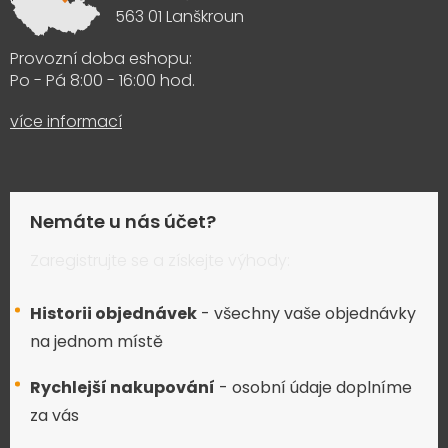
563 01 Lanškroun
Provozní doba eshopu:
Po - Pá 8:00 - 16:00 hod.
více informací
Nemáte u nás účet?
Zaregistrujte se a získejte výhody:
Historii objednávek
- všechny vaše objednávky
na jednom místě
Rychlejší nakupování
- osobní údaje doplníme
za vás