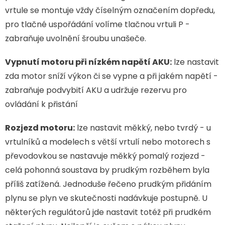
vrtule se montuje vždy číselným označením dopředu,
pro tlačné uspořádání volíme tlačnou vrtuli P -
zabraňuje uvolnění šroubu unašeče.
Vypnutí motoru při nízkém napětí AKU:
lze nastavit
zda motor sníží výkon či se vypne a při jakém napětí -
zabraňuje podvybití AKU a udržuje rezervu pro
ovládání k přistání
Rozjezd motoru:
lze nastavit měkký, nebo tvrdý - u
vrtulníků a modelech s větší vrtulí nebo motorech s
převodovkou se nastavuje měkký pomalý rozjezd -
celá pohonná soustava by prudkým rozběhem byla
příliš zatížená. Jednoduše řečeno prudkým přidáním
plynu se plyn ve skutečnosti nadávkuje postupně. U
některých regulátorů jde nastavit totéž při prudkém