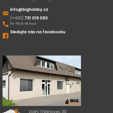
info
@
bighobby.cz
731 019 093
Sledujte nás na facebooku
Výdejna zboží
Dolní Třešňovec 30