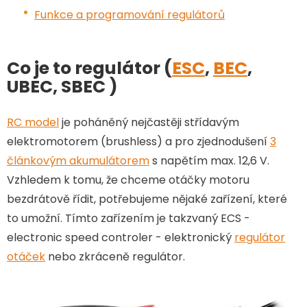
Funkce a programování regulátorů
Co je to regulátor (
ESC
,
BEC
,
UBEC, SBEC )
RC model
je poháněný nejčastěji střídavým
elektromotorem (brushless) a pro zjednodušení
3
článkovým akumulátorem
s napětím max. 12,6 V.
Vzhledem k tomu, že chceme otáčky motoru
bezdrátově řídit, potřebujeme nějaké zařízení, které
to umožní. Tímto zařízením je takzvaný ECS -
electronic speed controler - elektronický
regulátor
otáček
nebo zkráceně regulátor.