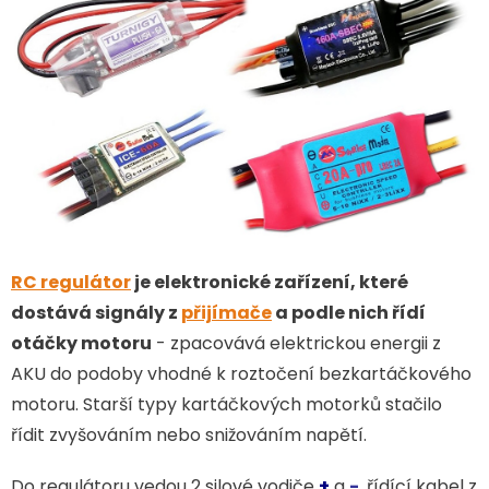
RC regulátor
je elektronické zařízení, které
dostává signály z
přijímače
a podle nich řídí
otáčky motoru
- zpacovává elektrickou energii z
AKU do podoby vhodné k roztočení bezkartáčkového
motoru. Starší typy kartáčkových motorků stačilo
řídit zvyšováním nebo snižováním napětí.
Do regulátoru vedou 2 silové vodiče
+
a
-
, řídící kabel z