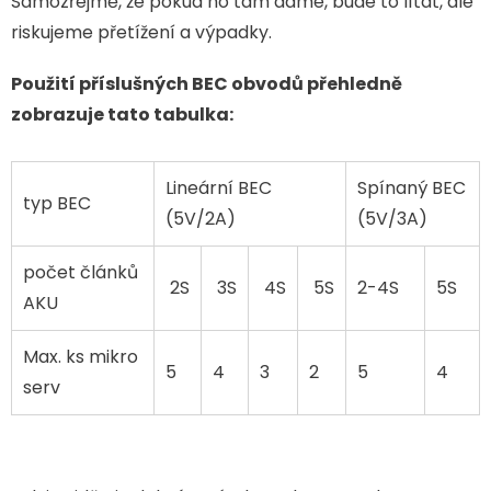
Samozřejmě, že pokud ho tam dáme, bude to lítat, ale
riskujeme přetížení a výpadky.
Použití příslušných BEC obvodů přehledně
zobrazuje tato tabulka:
Lineární BEC
Spínaný BEC
typ BEC
(5V/2A)
(5V/3A)
počet článků
2S
3S
4S
5S
2-4S
5S
AKU
Max. ks mikro
5
4
3
2
5
4
serv