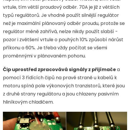
vrtule, tím větší proudový odběr. 70A je již z větších
typů regulátorů. Je vhodné použít silnější regulátor
než je maximální plánovaný odběr proudu, protože se
regulátor méně zahřívá, nelze nikdy použít slabší -
pozor i zvětšení vrtule o pouhých 10% způsobí nárůst
příkonu o 60%. Je třeba vždy počítat se všemi
proměnnými v plánovaném pohonu.
Čip uprostřed zpracovává signály z přijímače
a
pomocí 3 řídících čipů na pravé straně u kabelů k
motoru spíná pole výkonových tranzistorů, které jsou
z druhé strany regulátoru a jsou chlazeny pasivním
hliníkovým chladičem.