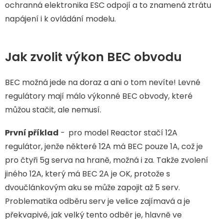
ochranná elektronika ESC odpojí a to znamená ztrátu
napájení i k ovládání modelu.
Jak zvolit výkon BEC obvodu
BEC možná jede na doraz a ani o tom nevíte! Levné
regulátory mají málo výkonné BEC obvody, které
můžou stačit, ale nemusí.
První příklad
-
pro model Reactor stačí 12A
regulátor, jenže některé 12A má BEC pouze 1A, což je
pro čtyři 5g serva na hraně, možná i za. Takže zvolení
jiného 12A, který má BEC 2A je OK, protože s
dvoučlánkovým aku se může zapojit až 5 serv.
Problematika odběru serv je velice zajímavá a je
překvapivé, jak velký tento odběr je, hlavně ve