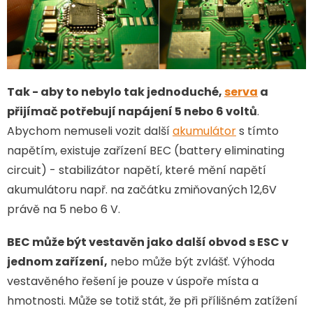
Tak - aby to nebylo tak jednoduché,
serva
a
přijímač potřebují napájení 5 nebo 6 voltů
.
Abychom nemuseli vozit další
akumulátor
s tímto
napětím, existuje zařízení BEC (battery eliminating
circuit) - stabilizátor napětí, které mění napětí
akumulátoru např. na začátku zmiňovaných 12,6V
právě na 5 nebo 6 V.
BEC může být vestavěn jako další obvod s ESC v
jednom zařízení,
nebo může být zvlášť. Výhoda
vestavěného řešení je pouze v úspoře místa a
hmotnosti. Může se totiž stát, že při přílišném zatížení