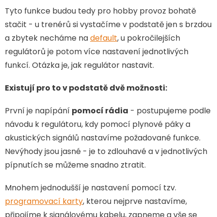
Tyto funkce budou tedy pro hobby provoz bohatě
stačit - u trenérů si vystačíme v podstatě jen s brzdou
a zbytek necháme na
default
, u pokročilejších
regulátorů je potom více nastavení jednotlivých
funkcí. Otázka je, jak regulátor nastavit.
Existují pro to v podstatě dvě možnosti:
První je napípání
pomocí rádia
- postupujeme podle
návodu k regulátoru, kdy pomocí plynové páky a
akustických signálů nastavíme požadované funkce.
Nevýhody jsou jasné - je to zdlouhavé a v jednotlivých
pípnutích se můžeme snadno ztratit.
Mnohem jednodušší je nastavení pomocí tzv.
programovací karty
, kterou nejprve nastavíme,
připojíme k signálovému kabelu, zapneme a vše se