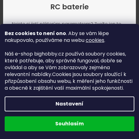
RC baterie
Nejste si jistí některým parametrem? Zvolte jen to,
co znáte.
Bez cookies to není ono
. Aby se vám lépe
nakupovalo, používáme na webu
cookies
.
Náš e-shop bighobby.cz používá soubory cookies,
které potřebuje, aby správně fungoval, dobře se
ovládal a aby se Vám zobrazovaly zejména
relevantní nabídky.Cookies jsou soubory sloužící k
přizpůsobení obsahu webu, k měření jeho funkčnosti
a obecně k zajištění vaší maximální spokojenosti.
Nastavení
Jak vybrat správnou baterii?
Souhlasím
Najít vhodné baterie