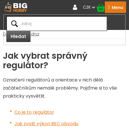
Přejít
CZK
na
obsah
Domů
Poradna
Hledat
Jak vybrat správný
regulátor?
Označení regulátorů a orientace v nich dělá
začátečníkům nemalé problémy. Pojďme si to vše
prakticky vysvětlit.
Co je to regulátor
Jak zvolit výkon BEC obvodu