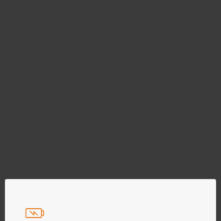
Najděte správný díl bez
zbytečného hledání
Přesně podle parametrů vašeho modelu