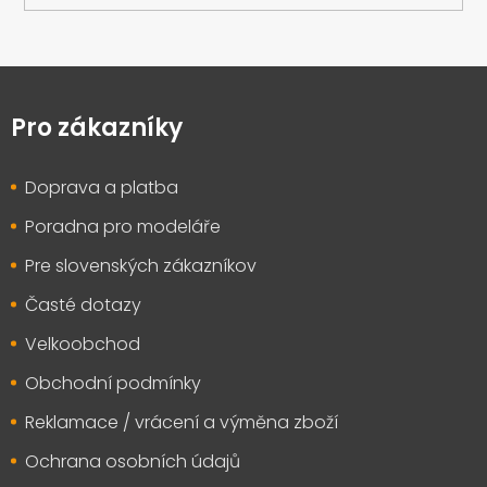
Z
á
p
Pro zákazníky
a
t
Doprava a platba
í
Poradna pro modeláře
Pre slovenských zákazníkov
Časté dotazy
Velkoobchod
Obchodní podmínky
Reklamace / vrácení a výměna zboží
Ochrana osobních údajů