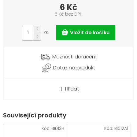
6 Kč
5 Kč bez DPH
Měrná
cena:
ks
Možnosti doručení
Dotaz na produkt
Hlídat
Související produkty
Kód:
BI013H
Kód:
BI012A1