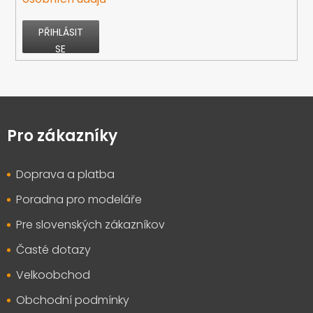
PŘIHLÁSIT
SE
Z
á
p
Pro zákazníky
a
t
Doprava a platba
í
Poradna pro modeláře
Pre slovenských zákazníkov
Časté dotazy
Velkoobchod
Obchodní podmínky