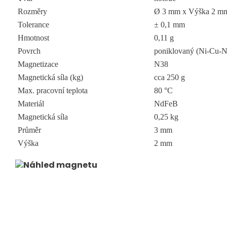
Rozměry
Ø 3 mm x Výška 2 m
Tolerance
± 0,1 mm
Hmotnost
0,11 g
Povrch
poniklovaný (Ni-Cu-N
Magnetizace
N38
Magnetická síla (kg)
cca 250 g
Max. pracovní teplota
80 °C
Materiál
NdFeB
Magnetická síla
0,25 kg
Průměr
3 mm
Výška
2 mm