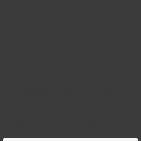
Najděte správný díl bez
zbytečného hledání
Přesně podle parametrů vašeho modelu