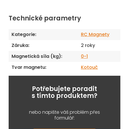
Technické parametry
Kategorie
:
RC Magnety
Záruka
:
2 roky
Magnetická síla (kg)
:
0-1
Tvar magnetu
:
Kotouč
Potřebujete poradit
s tímto produktem?
nebo napište váš problém přes
formulář: