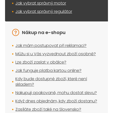
Jak vybrat správný motor
Jak vybrat správný regulátor
Nákup na e-shopu
Jak mám postupovat při reklamaci?
Můžu si u Vás vyzvednout zboží osobně?
Lze zboží zaslat v obálce?
Jak funguje platba kartou online?
Kdy bude dostupné zboží, které není
skladem?
Nakupuji opakovaně, mohu dostat slevu?
Když dnes objednám, kdy zboží dostanu?
Zasíláte zboží také na Slovensko?