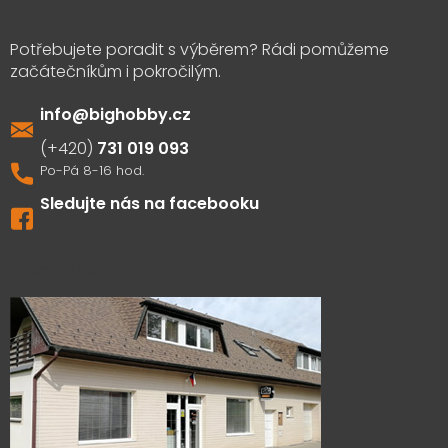
info
@
bighobby.cz
731 019 093
Sledujte nás na facebooku
Výdejna zboží