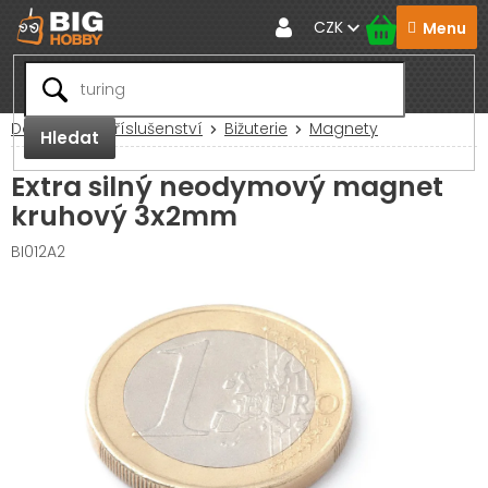
Přejít
CZK
na
obsah
Domů
RC Příslušenství
Bižuterie
Magnety
Hledat
Extra silný neodymový magnet
kruhový 3x2mm
BI012A2