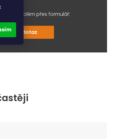
k
e váš problém přes formulář:
asím
Položit dotaz
častěji