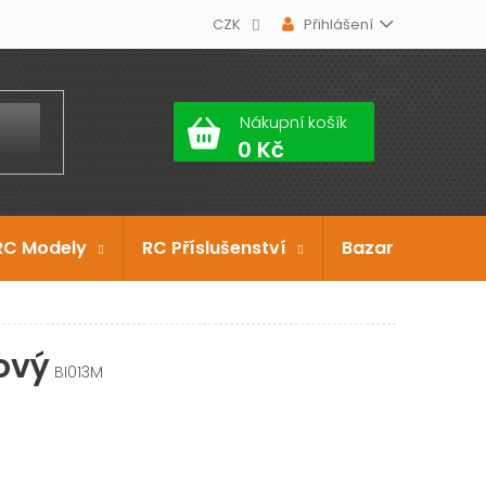
CZK
Přihlášení
Nákupní košík
RC Modely
RC Příslušenství
Bazar
Dárko
ový
BI013M