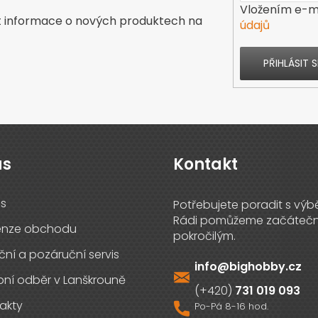
Vložením e-ma
t informace o nových produktech na
údajů
PŘIHLÁSIT S
ás
Kontakt
s
enze obchodu
ční a pozáruční servis
info
@
bighobby.cz
ní odběr v Lanškrouně
731 019 093
akty