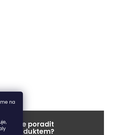
áme na
je,
řebujete poradit
aly
ímto produktem?