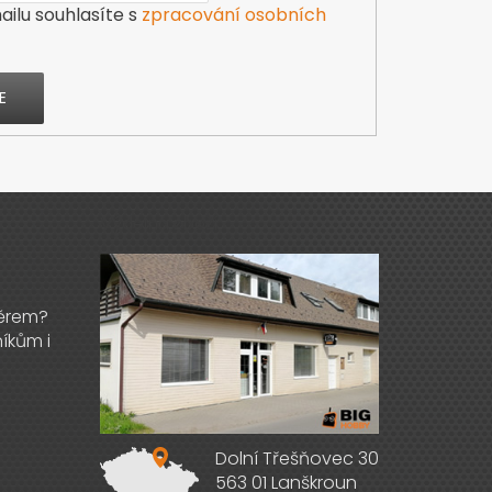
ilu souhlasíte s
zpracování osobních
E
Výdejna zboží
Dolní Třešňovec 30
563 01 Lanškroun