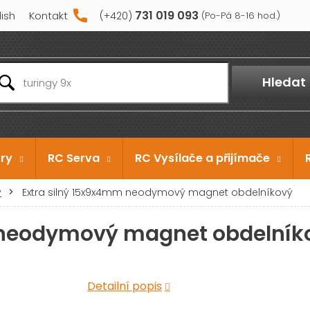
731 019 093
lish
Kontakt
Hledat
ry
RC Serva
RC Vysílače a přijímače
y
Extra silný 15x9x4mm neodymový magnet obdelníkový
 neodymový magnet obdelník
Detailní popis