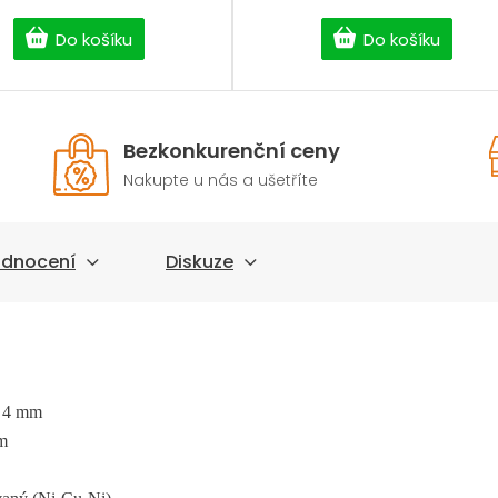
Do košíku
Do košíku
Bezkonkurenční ceny
Nakupte u nás a ušetříte
dnocení
Diskuze
x 4 mm
m