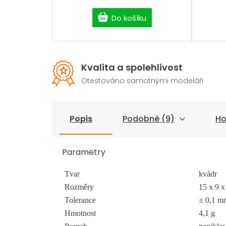
Do košíku
Kvalita a spolehlivost
Otestováno samotnými modeláři
Popis
Podobné (9)
Ho
Parametry
Tvar
kvádr
Rozměry
15 x 9 
Tolerance
± 0,1 m
Hmotnost
4,1 g