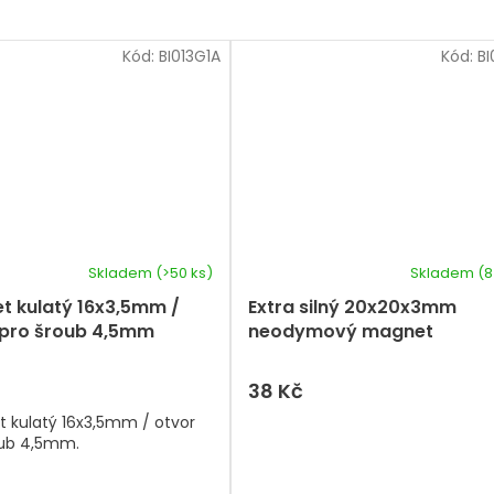
Kód:
BI013G1A
Kód:
BI
Skladem
(>50 ks)
Skladem
(8
t kulatý 16x3,5mm /
Extra silný 20x20x3mm
 pro šroub 4,5mm
neodymový magnet
obdelníkový
38 Kč
 kulatý 16x3,5mm / otvor
oub 4,5mm.