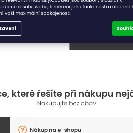
a relevantní nabídky.Cookies jsou soubory sloužící k
3-4
sobení obsahu webu, k měření jeho funkčnosti a obecně 
ění vaší maximální spokojenosti.
nebo napišt
Kvádr
tavení
Souhl
e, které řešíte při nákupu nej
Nakupujte bez obav
Nákup na e-shopu