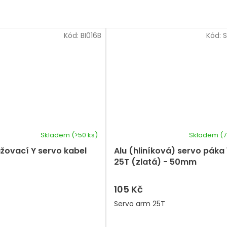
Kód:
BI016B
Kód:
S
Skladem
(>50 ks)
Skladem
(7
žovací Y servo kabel
Alu (hliníková) servo páka 
25T (zlatá) - 50mm
105 Kč
Servo arm 25T