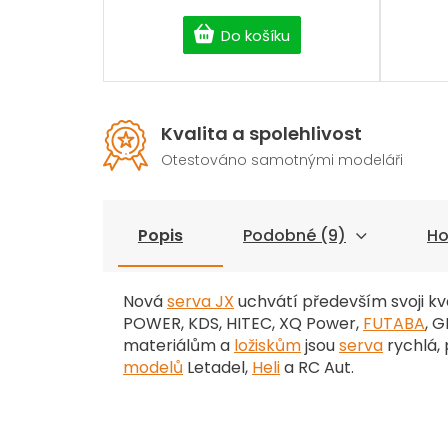
Do košíku
Kvalita a spolehlivost
Otestováno samotnými modeláři
Popis
Podobné (9)
Ho
Nová
serva JX
uchvátí především svoji kv
POWER, KDS, HITEC, XQ Power,
FUTABA
, 
materiálům a
ložiskům
jsou
serva
rychlá, 
modelů
Letadel,
Heli
a RC Au
t.