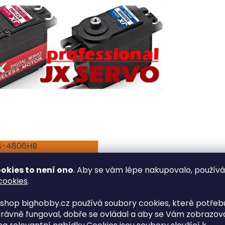
S-4806HB
 Control
okies to není ono
. Aby se vám lépe nakupovalo, použív
/300hz
cookies
.
ysoké kvality
shop bighobby.cz používá soubory cookies, které potřebu
V
rávně fungoval, dobře se ovládal a aby se Vám zobrazov