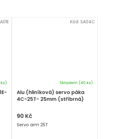
A01E
Kód:
SA04C
 ks)
Skladem
(40 ks)
Průměrné
hodnocení
1E-
Alu (hliníková) servo páka
produktu
4C-25T- 25mm (stříbrná)
je
5,0
z
90 Kč
5
Servo arm 25T
hvězdiček.