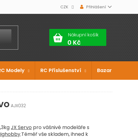
CZK
Přihlášení
Nákupní košík
RC Modely
RC Příslušenství
Bazar
Dárko
vo
AJX032
,3kg
JX Servo
pro vášnivé modeláře s
Bighobby
.Téměř vše skladem, ihned k