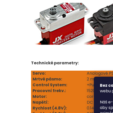
Technické parametry:
Servo:
Analogové P
Mrtvé pásmo:
2 micro/sec
Control System:
+Pulse Width
Bez co
Pracovní frekv.:
1520 micro/s
webu
Motor:
core motor v
Náš e-
Napětí:
DC 4.8 ~ 6.0 
aby sp
Rychlost (4.8V):
0.14 sec/60°