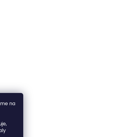
áme na
je,
aly