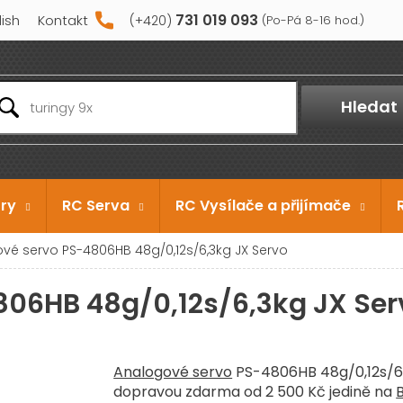
731 019 093
lish
Kontakt
Hledat
ry
RC Serva
RC Vysílače a přijímače
vé servo PS-4806HB 48g/0,12s/6,3kg JX Servo
806HB 48g/0,12s/6,3kg JX Ser
Analogové servo
PS-4806HB 48g/0,12s/6
dopravou zdarma od 2 500 Kč jedině na