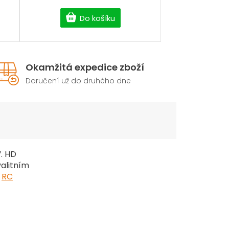
Do košíku
Okamžitá expedice zboží
Doručení už do druhého dne
. HD
valitním
e
RC