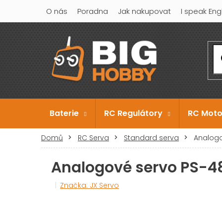
Přejít
O nás
Poradna
Jak nakupovat
I speak Eng
na
obsah
Baterie
RC Regulátory
RC Moto
Domů
RC Serva
Standard serva
Analogo
Analogové servo PS-4
Značka:
JX Servo