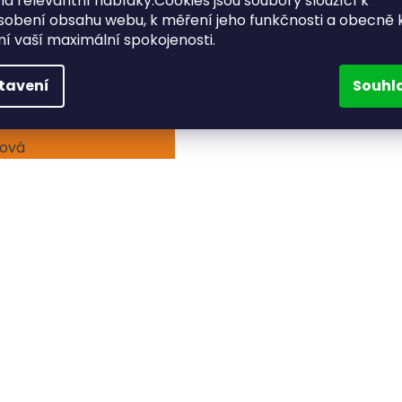
a relevantní nabídky.Cookies jsou soubory sloužící k
sobení obsahu webu, k měření jeho funkčnosti a obecně 
ění vaší maximální spokojenosti.
 38 mm
tavení
Souhl
ková