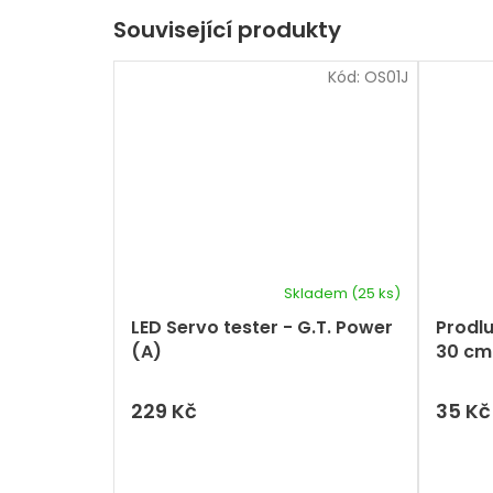
Související produkty
Kód:
OS01J
Skladem
(25 ks)
LED Servo tester - G.T. Power
Prodlu
(A)
30 cm
229 Kč
35 Kč