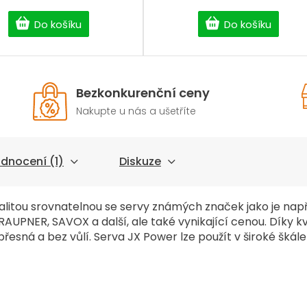
Do košíku
Do košíku
Bezkonkurenční ceny
Nakupte u nás a ušetříte
dnocení (1)
Diskuze
alitou srovnatelnou se servy známých značek jako je např
GRAUPNER, SAVOX a další, ale také vynikající cenou. Díky k
přesná a bez vůlí. Serva JX Power lze použít v široké škál