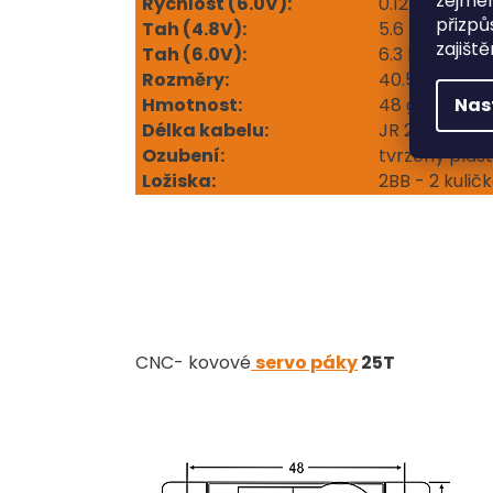
zejmén
Rychlost (6.0V):
0.12 sec/60°
přizpů
Tah (4.8V):
5.6 kg.cm
zajišt
Tah (6.0V):
6.3 kg.cm
Rozměry:
40.5 x 20.3 x
Hmotnost:
48 g
Nas
Délka kabelu:
JR 265 mm
Ozubení:
tvrzený plast
Ložisk
a:
2BB - 2 kulič
CNC- kovové
servo páky
25T