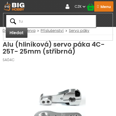
Přejít
CZK
na
obsah
Domů
RC Serva
Příslušenství
Servo páky
Hledat
Alu (hliníková) servo páka 4C-
25T- 25mm (stříbrná)
SA04C