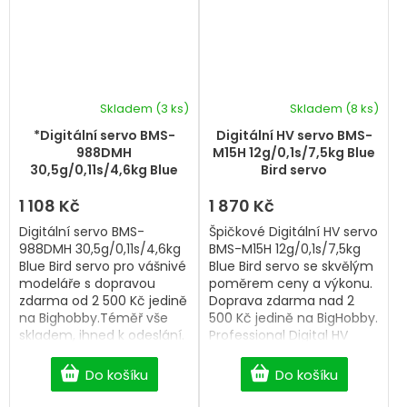
Skladem
(3 ks)
Skladem
(8 ks)
*Digitální servo BMS-
Digitální HV servo BMS-
988DMH
M15H 12g/0,1s/7,5kg Blue
30,5g/0,11s/4,6kg Blue
Bird servo
Bird servo
1 108 Kč
1 870 Kč
Digitální servo BMS-
Špičkové Digitální HV servo
988DMH 30,5g/0,11s/4,6kg
BMS-M15H 12g/0,1s/7,5kg
Blue Bird servo pro vášnivé
Blue Bird servo se skvělým
modeláře s dopravou
poměrem ceny a výkonu.
zdarma od 2 500 Kč jedině
Doprava zdarma nad 2
na Bighobby.Téměř vše
500 Kč jedině na BigHobby.
skladem, ihned k odeslání.
Professional Digital HV
Professional Digital servo.
servo.
Do košíku
Do košíku