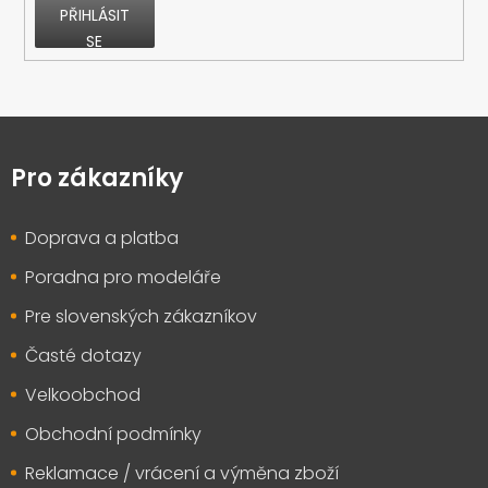
PŘIHLÁSIT
SE
Z
á
p
Pro zákazníky
a
t
Doprava a platba
í
Poradna pro modeláře
Pre slovenských zákazníkov
Časté dotazy
Velkoobchod
Obchodní podmínky
Reklamace / vrácení a výměna zboží