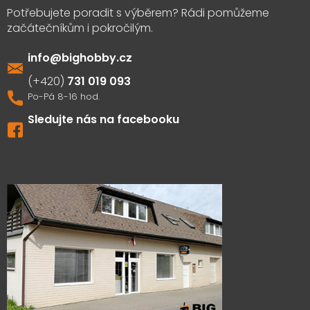
info
@
bighobby.cz
731 019 093
Sledujte nás na facebooku
Výdejna zboží