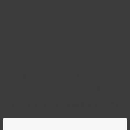
Najděte správný díl bez
zbytečného hledání
Přesně podle parametrů vašeho modelu