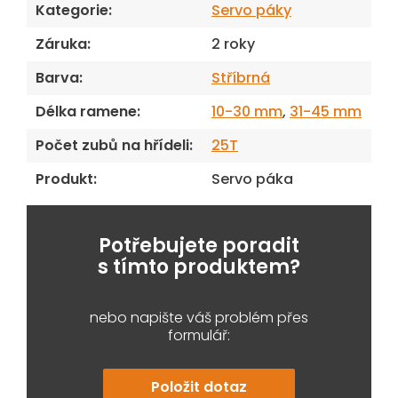
Kategorie
:
Servo páky
Záruka
:
2 roky
Barva
:
Stříbrná
Délka ramene
:
10-30 mm
,
31-45 mm
Počet zubů na hřídeli
:
25T
Produkt
:
Servo páka
Potřebujete poradit
s tímto produktem?
nebo napište váš problém přes
formulář:
Položit dotaz