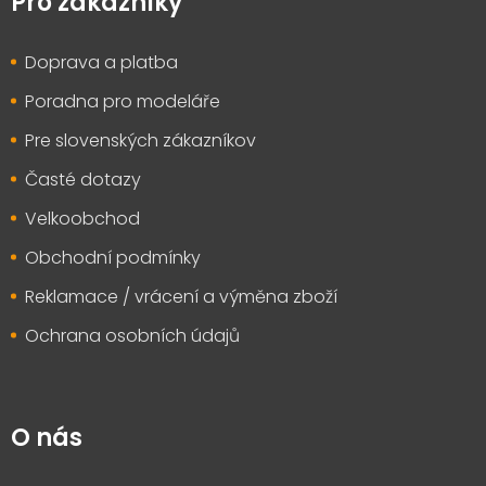
Pro zákazníky
a
t
Doprava a platba
í
Poradna pro modeláře
Pre slovenských zákazníkov
Časté dotazy
Velkoobchod
Obchodní podmínky
Reklamace / vrácení a výměna zboží
Ochrana osobních údajů
O nás