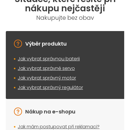
a
nákupu nejčastěji
c
í
Nakupujte bez obav
p
r
v
k
y
Výběr produktu
v
ý
Jak vybrat správnou baterii
p
i
Jak vybrat správné servo
s
u
Jak vybrat správný motor
Jak vybrat správný regulátor
Nákup na e-shopu
Jak mám postupovat při reklamaci?