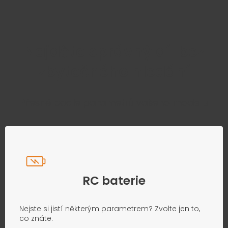
Najděte správný díl bez
zbytečného hledání
Přesně podle parametrů vašeho modelu
RC baterie
Nejste si jistí některým parametrem? Zvolte jen to,
co znáte.