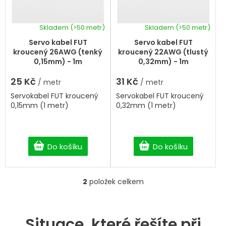
r
o
d
Skladem
(>50 metr)
Skladem
(>50 metr)
u
k
Servo kabel FUT
Servo kabel FUT
t
kroucený 26AWG (tenký
kroucený 22AWG (tlustý
ů
0,15mm) - 1m
0,32mm) - 1m
25 Kč
31 Kč
/ metr
/ metr
Servokabel FUT kroucený
Servokabel FUT kroucený
0,15mm (1 metr)
0,32mm (1 metr)
Do košíku
Do košíku
2
položek celkem
O
v
l
á
Situace, které řešíte při
d