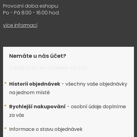
Provozní doba eshopu:
Po - Pá 8:00 - 16:00 hod.
více informací
Nemáte u nás účet?
Zaregistrujte se a získejte výhody:
Historii objednávek
- všechny vaše objednávky
na jednom místě
Rychlejší nakupování
- osobní údaje doplníme
za vás
Informace o stavu objednávek