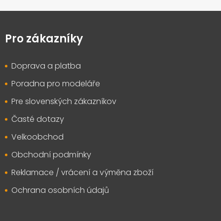
Z
á
p
Pro zákazníky
a
t
Doprava a platba
í
Poradna pro modeláře
Pre slovenských zákazníkov
Časté dotazy
Velkoobchod
Obchodní podmínky
Reklamace / vrácení a výměna zboží
Ochrana osobních údajů