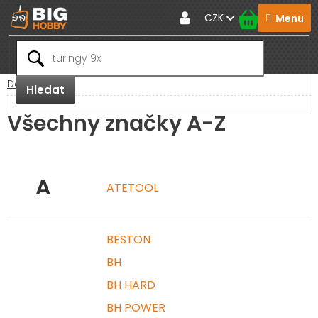
Přejít
CZK
na
obsah
Domů
Hledat
Všechny značky A-Z
A
ATETOOL
BESTON
BH
BH HARD
BH POWER