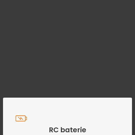
Najděte správný díl bez
zbytečného hledání
Přesně podle parametrů vašeho modelu
RC baterie