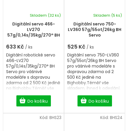
Skladem
(32 ks)
Skladem
(5 ks)
Digitální servo 466-
Digitální servo 750-
LV270
LV360 57g/55ot/26kg BH
57g/0,14s/35kg/270° BH
Servo
Servo
633 Kč
525 Kč
/ ks
/ ks
Digitální robotické servo
Digitální servo 750-LV360
466-LV270
57g/55ot/26kg BH Servo
57g/0,14s/35kg/270° BH
pro vášnivé modeláře s
Servo pro vášnivé
dopravou zdarma od 2
modeláře s dopravou
500 Kč jedině na
zdarma od 2 500 Kč jedině
Bighobby.Téměř vše
na Bighobby.Téměř vše
skladem, ihned k odeslání.
skladem, ihned k odeslání.
Do košíku
Do košíku
Kód:
BHS23
Kód:
BHS24