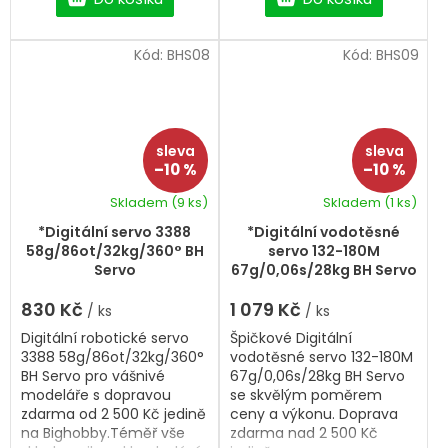
Kód:
BHS08
Kód:
BHS09
–10 %
–10 %
Skladem
(9 ks)
Skladem
(1 ks)
*Digitální servo 3388
*Digitální vodotěsné
58g/86ot/32kg/360° BH
servo 132-180M
Servo
67g/0,06s/28kg BH Servo
830 Kč
1 079 Kč
/ ks
/ ks
Digitální robotické servo
Špičkové Digitální
3388 58g/86ot/32kg/360°
vodotěsné servo 132-180M
BH Servo pro vášnivé
67g/0,06s/28kg BH Servo
modeláře s dopravou
se skvělým poměrem
zdarma od 2 500 Kč jedině
ceny a výkonu. Doprava
na Bighobby.Téměř vše
zdarma nad 2 500 Kč