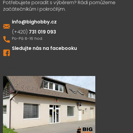
info
@
bighobby.cz
731 019 093
Sledujte nás na facebooku
Výdejna zboží