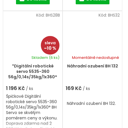
Kód:
BHS28B
Kód:
BHS32
–10 %
Skladem
(6 ks)
Momentálně nedostupné
*Digitální robotické
Náhradní ozubení BH 132
servo 5535-360
56g/0,14s/35kg/1x360°
BH Servo
1 196 Kč
169 Kč
/ ks
/ ks
Špičkové Digitální
robotické servo 5535-360
Náhradní ozubení BH 132.
56g/0,14s/35kg/1x360° BH
Servo se skvělým
poměrem ceny a výkonu.
Doprava zdarma nad 2