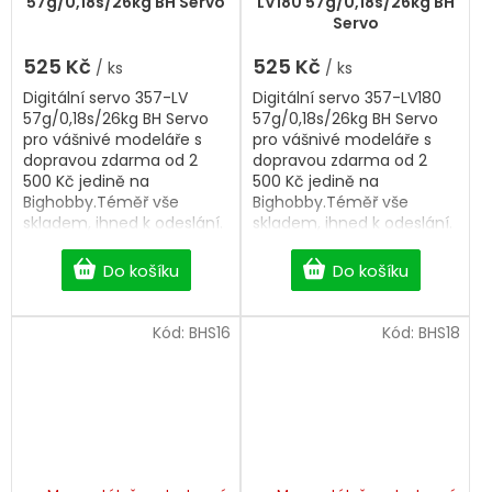
57g/0,18s/26kg BH Servo
LV180 57g/0,18s/26kg BH
Servo
525 Kč
525 Kč
/ ks
/ ks
Digitální servo 357-LV
Digitální servo 357-LV180
57g/0,18s/26kg BH Servo
57g/0,18s/26kg BH Servo
pro vášnivé modeláře s
pro vášnivé modeláře s
dopravou zdarma od 2
dopravou zdarma od 2
500 Kč jedině na
500 Kč jedině na
Bighobby.Téměř vše
Bighobby.Téměř vše
skladem, ihned k odeslání.
skladem, ihned k odeslání.
Do košíku
Do košíku
Kód:
BHS16
Kód:
BHS18