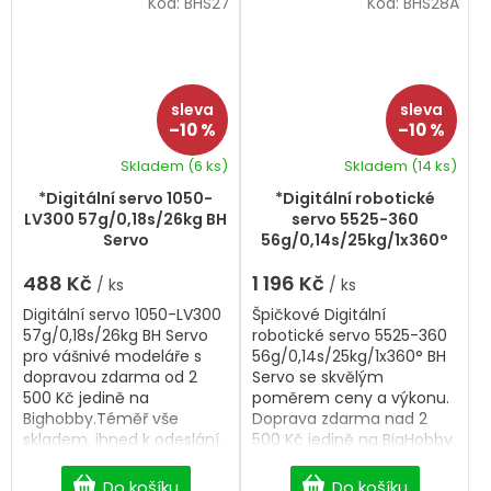
Kód:
BHS27
Kód:
BHS28A
–10 %
–10 %
Skladem
(6 ks)
Skladem
(14 ks)
*Digitální servo 1050-
*Digitální robotické
LV300 57g/0,18s/26kg BH
servo 5525-360
Servo
56g/0,14s/25kg/1x360°
BH Servo
488 Kč
1 196 Kč
/ ks
/ ks
Digitální servo 1050-LV300
Špičkové Digitální
57g/0,18s/26kg BH Servo
robotické servo 5525-360
pro vášnivé modeláře s
56g/0,14s/25kg/1x360° BH
dopravou zdarma od 2
Servo se skvělým
500 Kč jedině na
poměrem ceny a výkonu.
Bighobby.Téměř vše
Doprava zdarma nad 2
skladem, ihned k odeslání.
500 Kč jedině na BigHobby.
Robotické servo.
Do košíku
Do košíku