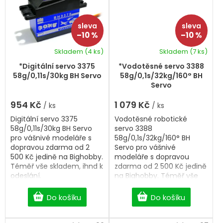
–10 %
–10 %
Skladem
(4 ks)
Skladem
(7 ks)
*Digitální servo 3375
*Vodotěsné servo 3388
58g/0,11s/30kg BH Servo
58g/0,1s/32kg/160° BH
Servo
954 Kč
1 079 Kč
/ ks
/ ks
Digitální servo 3375
Vodotěsné robotické
58g/0,11s/30kg BH Servo
servo 3388
pro vášnivé modeláře s
58g/0,1s/32kg/160° BH
dopravou zdarma od 2
Servo pro vášnivé
500 Kč jedině na Bighobby.
modeláře s dopravou
Téměř vše skladem, ihnd k
zdarma od 2 500 Kč jedině
odeslání.
na Bighobby. Téměř vše
skladem, ihned k odeslání.
/p>
Do košíku
Do košíku