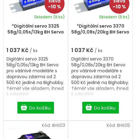
r
–10 %
–10 %
o
d
Skladem
(9 ks)
Skladem
(5 ks)
u
k
*Digitální servo 3325
*Digitální servo 3370
t
58g/0,05s/13kg BH Servo
58g/0,08s/20kg BH Servo
ů
1 037 Kč
1 037 Kč
/ ks
/ ks
Digitální servo 3325
Digitální servo 3370
58g/0,05s/13kg BH Servo
58g/0,08s/20kg BH Servo
pro vášnivé modeláře s
pro vášnivé modeláře s
dopravou zdarma od 2
dopravou zdarma od 2
500 Kč jedině na Bighobby.
500 Kč jedině na Bighobby.
Téměř vše skladem, ihned
Téměř vše skladem, ihned
k odeslání.
k odeslání.
Do košíku
Do košíku
Kód:
BHS03
Kód:
BHS05