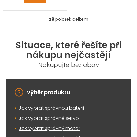
29
položek celkem
O
v
l
á
Situace, které řešíte při
d
a
nákupu nejčastěji
c
í
Nakupujte bez obav
p
r
v
k
y
Výběr produktu
v
ý
Jak vybrat správnou baterii
p
i
Jak vybrat správné servo
s
u
Jak vybrat správný motor