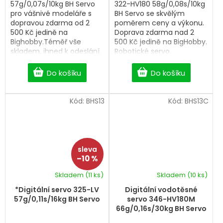
57g/0,07s/10kg BH Servo
322-HV180 58g/0,08s/10kg
pro vášnivé modeláře s
BH Servo se skvělým
dopravou zdarma od 2
poměrem ceny a výkonu.
500 Kč jedině na
Doprava zdarma nad 2
Bighobby.Téměř vše
500 Kč jedině na BigHobby.
skladem, ihned k odeslání.
Robotické servo.
Do košíku
Do košíku
Kód:
BHS13
Kód:
BHS13C
–10 %
Skladem
(11 ks)
Skladem
(10 ks)
*Digitální servo 325-LV
Digitální vodotěsné
57g/0,11s/16kg BH Servo
servo 346-HV180M
66g/0,16s/30kg BH Servo