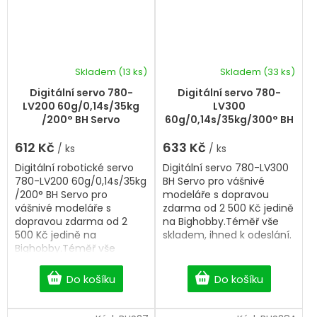
Skladem
(13 ks)
Skladem
(33 ks)
Digitální servo 780-
Digitální servo 780-
LV200 60g/0,14s/35kg
LV300
/200° BH Servo
60g/0,14s/35kg/300° BH
Servo
612 Kč
633 Kč
/ ks
/ ks
Digitální robotické servo
Digitální servo 780-LV300
780-LV200 60g/0,14s/35kg
BH Servo pro vášnivé
/200° BH Servo pro
modeláře s dopravou
vášnivé modeláře s
zdarma od 2 500 Kč jedině
dopravou zdarma od 2
na Bighobby.Téměř vše
500 Kč jedině na
skladem, ihned k odeslání.
Bighobby.Téměř vše
skladem, ihned k odeslání.
Do košíku
Do košíku