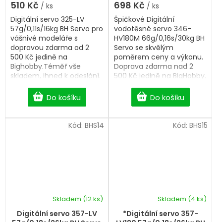
510 Kč
698 Kč
/ ks
/ ks
Digitální servo 325-LV
Špičkové Digitální
57g/0,11s/16kg BH Servo pro
vodotěsné servo 346-
vášnivé modeláře s
HV180M 66g/0,16s/30kg BH
dopravou zdarma od 2
Servo se skvělým
500 Kč jedině na
poměrem ceny a výkonu.
Bighobby.Téměř vše
Doprava zdarma nad 2
skladem, ihned k odeslání.
500 Kč jedině na BigHobby.
Robotické, vodotěsné
servo.
Do košíku
Do košíku
Kód:
BHS14
Kód:
BHS15
Skladem
(12 ks)
Skladem
(4 ks)
Digitální servo 357-LV
*Digitální servo 357-