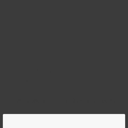
Najděte správný díl bez
zbytečného hledání
Přesně podle parametrů vašeho modelu