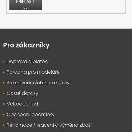
PŘIHLÁSIT
SE
Z
á
p
Pro zákazníky
a
t
Doprava a platba
í
Poradna pro modeláře
Pre slovenských zákazníkov
Časté dotazy
Velkoobchod
Obchodní podmínky
Reklamace / vrácení a výměna zboží