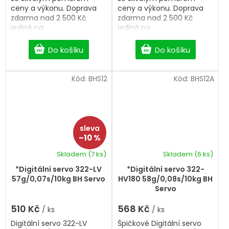
ceny a výkonu. Doprava
ceny a výkonu. Doprava
zdarma nad 2 500 Kč
zdarma nad 2 500 Kč
jedině na
jedině na
BigHobby. Robotické,
BigHobby. Robotické,
vodotěsné servo.
vodotěsné servo.
Do košíku
Do košíku
Kód:
BHS12
Kód:
BHS12A
–10 %
Skladem
(7 ks)
Skladem
(6 ks)
*Digitální servo 322-LV
*Digitální servo 322-
57g/0,07s/10kg BH Servo
HV180 58g/0,08s/10kg BH
Servo
510 Kč
568 Kč
/ ks
/ ks
Digitální servo 322-LV
Špičkové Digitální servo