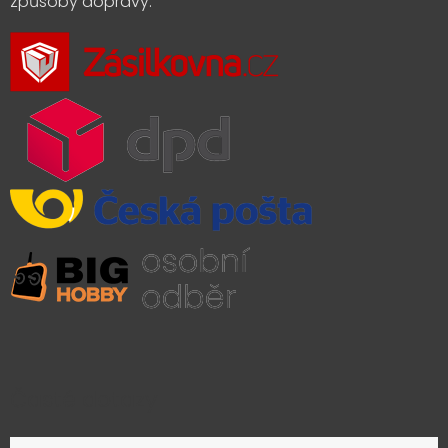
způsoby dopravy:
Časté dotazy