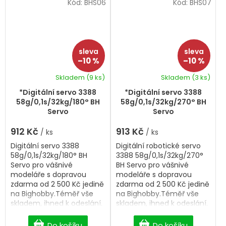
Kód:
BHS06
Kód:
BHS07
–10 %
–10 %
Skladem
(9 ks)
Skladem
(3 ks)
*Digitální servo 3388
*Digitální servo 3388
58g/0,1s/32kg/180° BH
58g/0,1s/32kg/270° BH
Servo
Servo
912 Kč
913 Kč
/ ks
/ ks
Digitální servo 3388
Digitální robotické servo
58g/0,1s/32kg/180° BH
3388 58g/0,1s/32kg/270°
Servo pro vášnivé
BH Servo pro vášnivé
modeláře s dopravou
modeláře s dopravou
zdarma od 2 500 Kč jedině
zdarma od 2 500 Kč jedině
na Bighobby.Téměř vše
na Bighobby.Téměř vše
skladem, ihned k odeslání.
skladem, ihned k odeslání.
Do košíku
Do košíku