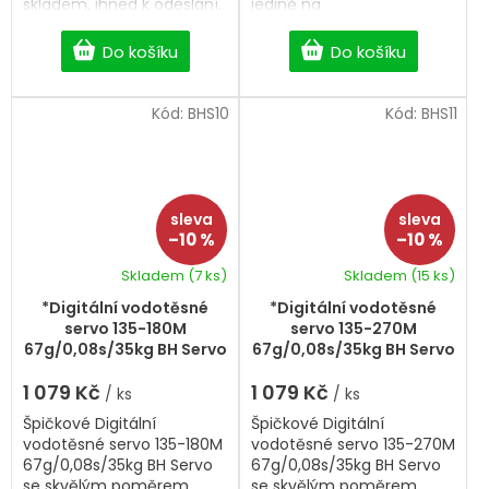
skladem, ihned k odeslání.
jedině na
BigHobby. Robotické,
vodotěsné servo.
Do košíku
Do košíku
Kód:
BHS10
Kód:
BHS11
–10 %
–10 %
Skladem
(7 ks)
Skladem
(15 ks)
*Digitální vodotěsné
*Digitální vodotěsné
servo 135-180M
servo 135-270M
67g/0,08s/35kg BH Servo
67g/0,08s/35kg BH Servo
1 079 Kč
1 079 Kč
/ ks
/ ks
Špičkové Digitální
Špičkové Digitální
vodotěsné servo 135-180M
vodotěsné servo 135-270M
67g/0,08s/35kg BH Servo
67g/0,08s/35kg BH Servo
se skvělým poměrem
se skvělým poměrem