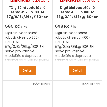
Momentálně nedostupné
Momentálně nedostupné
*Digitální vodotěsné
Digitální vodotěsné
servo 357-LV180-M
servo 466-LV180-M
57g/0,18s/26kg/180° BH
57g/0,14s/35kg/180° BH
Servo
Servo
585 Kč
698 Kč
/ ks
/ ks
Digitální vodotěsné
Digitální vodotěsné
robotické servo 357-
robotické servo 466-
LV180-M
LV180-M
57g/0,18s/26kg/180° BH
57g/0,14s/35kg/180° BH
Servo pro vášnivé
Servo pro vášnivé
modeláře s dopravou
modeláře s dopravou
zdarma od 2 500 Kč jedině
zdarma od 2 500 Kč jedině
na Bighobby.Téměř vše
na Bighobby.Téměř vše
skladem, ihned k odeslání.
skladem, ihned k odeslání.
Detail
Detail
Kód:
BHS19
Kód:
BHS22