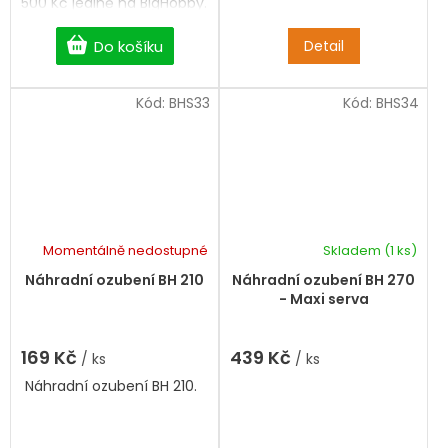
500 Kč jedině na BigHobby.
Robotické servo.
Detail
Do košíku
Kód:
BHS33
Kód:
BHS34
Momentálně nedostupné
Skladem
(1 ks)
Náhradní ozubení BH 210
Náhradní ozubení BH 270
- Maxi serva
169 Kč
439 Kč
/ ks
/ ks
Náhradní ozubení BH 210.