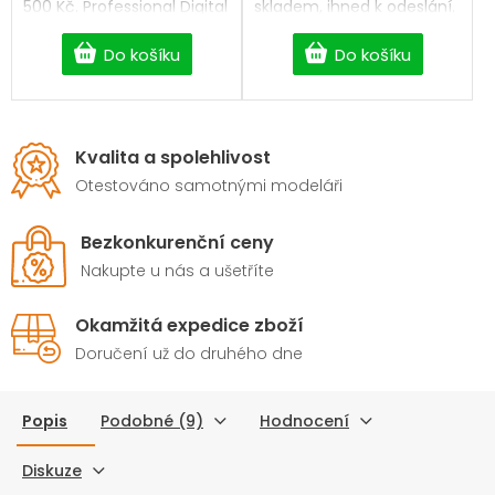
500 Kč. Professional Digital
skladem, ihned k odeslání.
servo.
Professional Digital servo.
Do košíku
Do košíku
Kvalita a spolehlivost
Otestováno samotnými modeláři
Bezkonkurenční ceny
Nakupte u nás a ušetříte
Okamžitá expedice zboží
Doručení už do druhého dne
Popis
Podobné (9)
Hodnocení
Diskuze