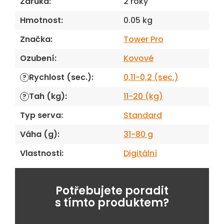
Záruka
:
2 roky
Hmotnost
:
0.05 kg
Značka
:
Tower Pro
Ozubení
:
Kovové
Rychlost (sec.)
:
0,11-0,2 (sec.)
?
Tah (kg)
:
11-20 (kg)
?
Typ serva
:
Standard
Váha (g)
:
31-80 g
Vlastnosti
:
Digitální
Potřebujete poradit
s tímto produktem?