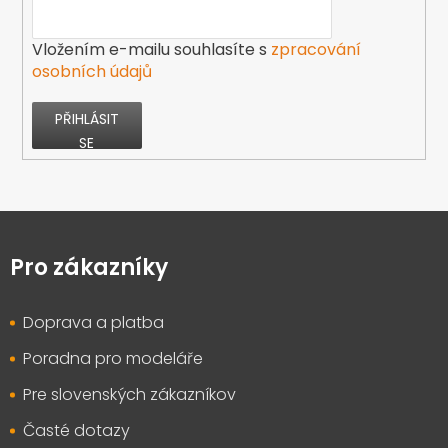
Vložením e-mailu souhlasíte s
zpracování
osobních údajů
PŘIHLÁSIT
SE
Z
á
p
Pro zákazníky
a
t
Doprava a platba
í
Poradna pro modeláře
Pre slovenských zákazníkov
Časté dotazy