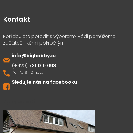
Kontakt
info
@
bighobby.cz
731 019 093
Sledujte nás na facebooku
Výdejna zboží