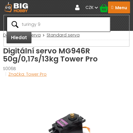
Přejít
CZK
na
obsah
Domů
RC Serva
Standard serva
Hledat
Digitální servo MG946R
50g/0,17s/13kg Tower Pro
S006B
Značka:
Tower Pro