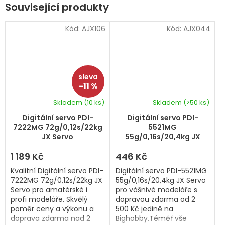
Související produkty
Kód:
AJX106
Kód:
AJX044
–11 %
Skladem
(10 ks)
Skladem
(>50 ks)
Digitální servo PDI-
Digitální servo PDI-
7222MG 72g/0,12s/22kg
5521MG
JX Servo
55g/0,16s/20,4kg JX
Servo
1 189 Kč
446 Kč
Kvalitní Digitální servo PDI-
Digitální servo PDI-5521MG
7222MG 72g/0,12s/22kg JX
55g/0,16s/20,4kg JX Servo
Servo pro amatérské i
pro vášnivé modeláře s
profi modeláře. Skvělý
dopravou zdarma od 2
poměr ceny a výkonu a
500 Kč jedině na
doprava zdarma nad 2
Bighobby.Téměř vše