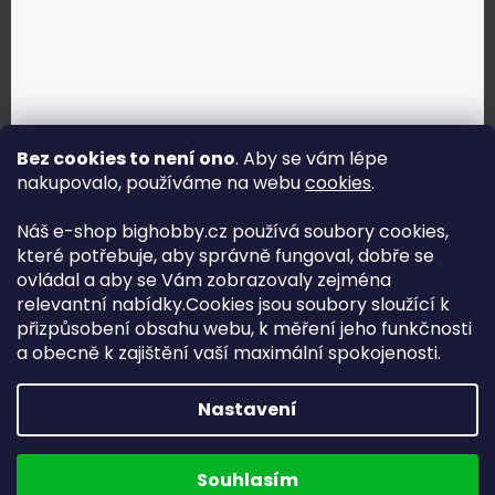
Bez cookies to není ono
. Aby se vám lépe
nakupovalo, používáme na webu
cookies
.
Jak vybrat správné servo?
Náš e-shop bighobby.cz používá soubory cookies,
které potřebuje, aby správně fungoval, dobře se
Najít správné servo
ovládal a aby se Vám zobrazovaly zejména
relevantní nabídky.Cookies jsou soubory sloužící k
přizpůsobení obsahu webu, k měření jeho funkčnosti
a obecně k zajištění vaší maximální spokojenosti.
Copyright (c) 2016 -2026 Big hobby.cz - všechna práva
Nastavení
vyhrazena
Na UX & Web Design je tu
Lukáš Dubina
Běžíme na
Souhlasím
Shoptet