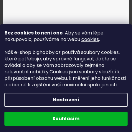
Bez cookies to není ono
. Aby se vám lépe
nakupovalo, používáme na webu
cookies
.
Jak vybrat správné servo?
Náš e-shop bighobby.cz používá soubory cookies,
které potřebuje, aby správně fungoval, dobře se
Najít správné servo
ovládal a aby se Vám zobrazovaly zejména
relevantní nabídky.Cookies jsou soubory sloužící k
přizpůsobení obsahu webu, k měření jeho funkčnosti
a obecně k zajištění vaší maximální spokojenosti.
Copyright (c) 2016 -2026 Big hobby.cz - všechna práva
Nastavení
vyhrazena
Na UX & Web Design je tu
Lukáš Dubina
Běžíme na
Souhlasím
Shoptet