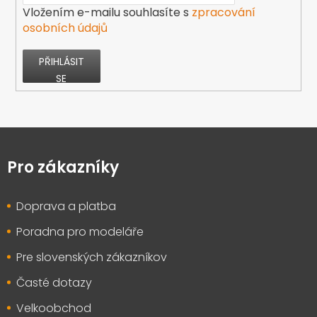
Vložením e-mailu souhlasíte s
zpracování
osobních údajů
PŘIHLÁSIT
SE
Z
á
p
Pro zákazníky
a
t
Doprava a platba
í
Poradna pro modeláře
Pre slovenských zákazníkov
Časté dotazy
Velkoobchod