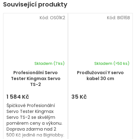
Související produkty
Kód:
OS01K2
Kód:
BI016B
Skladem
(7 ks)
Skladem
(>50 ks)
Průměrné
hodnocení
Profesionální Servo
Prodlužovací Y servo
produktu
Tester Kingmax Servo
kabel 30 cm
je
TS-2
5,0
z
1 584 Kč
35 Kč
5
Špičkové Profesionální
hvězdiček.
Servo Tester Kingmax
Servo TS-2 se skvělým
poměrem ceny a výkonu.
Doprava zdarma nad 2
500 Kč jedině na BigHobby.