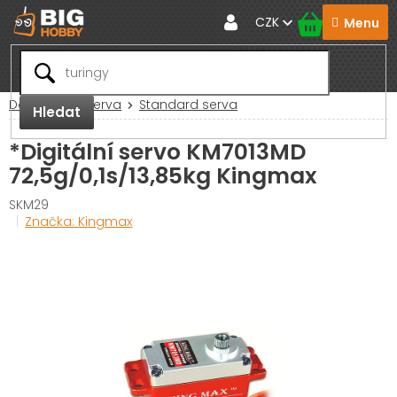
Přejít
CZK
na
obsah
Domů
RC Serva
Standard serva
Hledat
*Digitální servo KM7013MD
72,5g/0,1s/13,85kg Kingmax
SKM29
Značka:
Kingmax