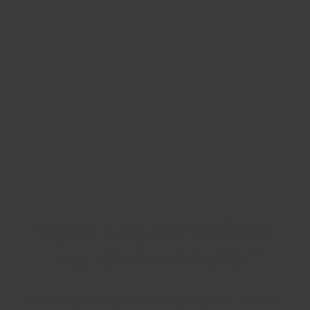
Najděte správný díl bez
zbytečného hledání
Přesně podle parametrů vašeho modelu