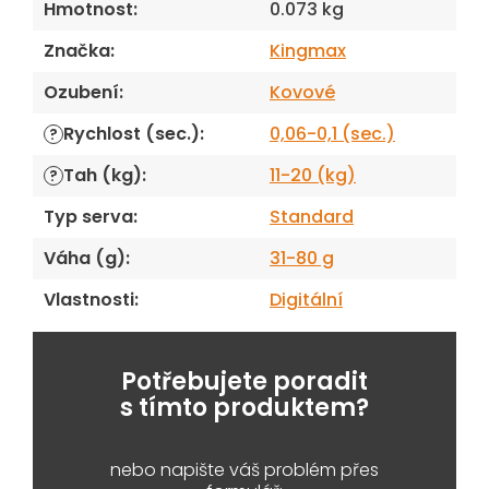
Hmotnost
:
0.073 kg
Značka
:
Kingmax
Ozubení
:
Kovové
Rychlost (sec.)
:
0,06-0,1 (sec.)
?
Tah (kg)
:
11-20 (kg)
?
Typ serva
:
Standard
Váha (g)
:
31-80 g
Vlastnosti
:
Digitální
Potřebujete poradit
s tímto produktem?
nebo napište váš problém přes