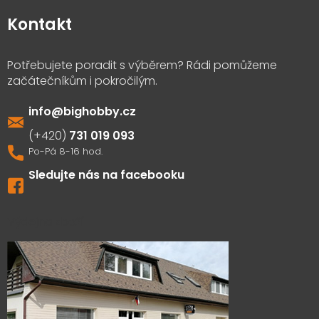
Kontakt
info
@
bighobby.cz
731 019 093
Sledujte nás na facebooku
Výdejna zboží