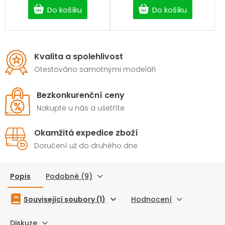
Do košíku
Do košíku
Kvalita a spolehlivost
Otestováno samotnými modeláři
Bezkonkurenční ceny
Nakupte u nás a ušetříte
Okamžitá expedice zboží
Doručení už do druhého dne
Popis
Podobné (9)
Související soubory (1)
Hodnocení
Diskuze