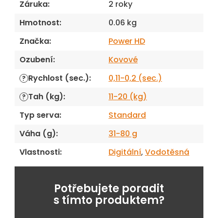
Záruka
:
2 roky
Hmotnost
:
0.06 kg
Značka
:
Power HD
Ozubení
:
Kovové
Rychlost (sec.)
:
0,11-0,2 (sec.)
?
Tah (kg)
:
11-20 (kg)
?
Typ serva
:
Standard
Váha (g)
:
31-80 g
Vlastnosti
:
Digitální
,
Vodotěsná
Potřebujete poradit
s tímto produktem?