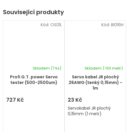
Související produkty
Kód:
OS01L
Kód:
BI016H
Skladem
(7 ks)
Skladem
(>50 metr)
Profi G.T. power Servo
Servo kabel JR plochý
tester (500-2500um)
26AWG (tenký 0,15mm) -
1m
727 Kč
23 Kč
Servokabel JR plochý
0,15mm (1 metr)