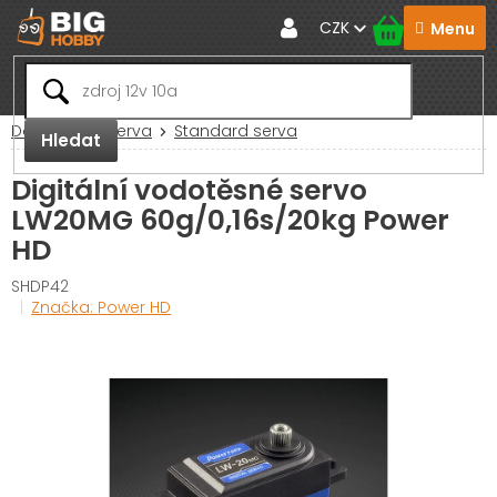
Přejít
CZK
na
obsah
Domů
RC Serva
Standard serva
Hledat
Digitální vodotěsné servo
LW20MG 60g/0,16s/20kg Power
HD
SHDP42
Značka:
Power HD