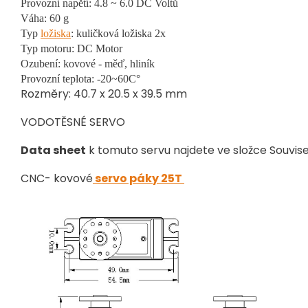
Provozní napětí: 4.8 ~ 6.0 DC Voltů
Váha: 60 g
Typ
ložiska
: kuličková ložiska 2x
Typ motoru: DC Motor
Ozubení: kovové - měď, hliník
Provozní teplota: -20~60C°
Rozměry: 40.7 x 20.5 x 39.5 mm
VODOTĚSNÉ SERVO
Data sheet
k tomuto servu najdete ve složce Souvise
CNC- kovové
servo páky 25T