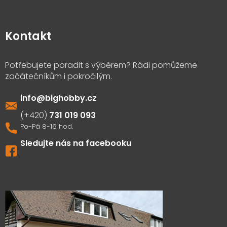
Kontakt
info
@
bighobby.cz
731 019 093
Sledujte nás na facebooku
Výdejna zboží