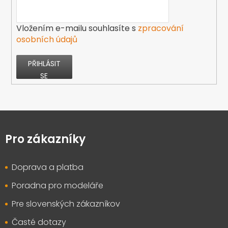
Vložením e-mailu souhlasíte s
zpracování
osobních údajů
PŘIHLÁSIT
SE
Z
á
p
Pro zákazníky
a
t
Doprava a platba
í
Poradna pro modeláře
Pre slovenských zákazníkov
Časté dotazy