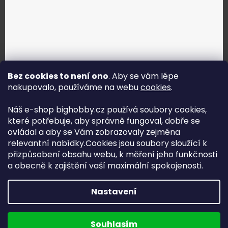
Bez cookies to není ono
. Aby se vám lépe
nakupovalo, používáme na webu
cookies
.
Jak vybrat správné servo?
Náš e-shop bighobby.cz používá soubory cookies,
které potřebuje, aby správně fungoval, dobře se
Najít správné servo
ovládal a aby se Vám zobrazovaly zejména
relevantní nabídky.Cookies jsou soubory sloužící k
přizpůsobení obsahu webu, k měření jeho funkčnosti
a obecně k zajištění vaší maximální spokojenosti.
Copyright (c) 2016 -2026 Big hobby.cz - všechna práva
Nastavení
vyhrazena
Na UX & Web Design je tu
Lukáš Dubina
Běžíme na
Souhlasím