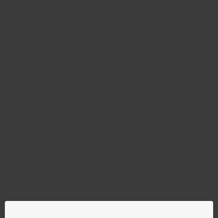
Najděte správný díl bez
zbytečného hledání
Přesně podle parametrů vašeho modelu