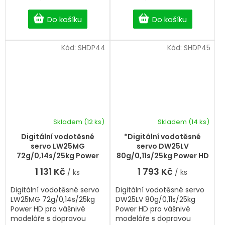
Do košíku
Do košíku
Kód:
SHDP44
Kód:
SHDP45
Skladem
(12 ks)
Skladem
(14 ks)
Průměrné
hodnocení
Digitální vodotěsné
*Digitální vodotěsné
produktu
servo LW25MG
servo DW25LV
je
72g/0,14s/25kg Power
80g/0,11s/25kg Power HD
5,0
HD
1 131 Kč
1 793 Kč
/ ks
/ ks
z
5
Digitální vodotěsné servo
Digitální vodotěsné servo
hvězdiček.
LW25MG 72g/0,14s/25kg
DW25LV 80g/0,11s/25kg
Power HD pro vášnivé
Power HD pro vášnivé
modeláře s dopravou
modeláře s dopravou