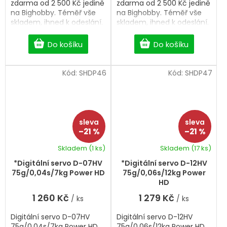
zdarma od 2 500 Kč jedině
zdarma od 2 500 Kč jedině
na Bighobby. Téměř vše
na Bighobby. Téměř vše
skladem, ihned k odeslání.
skladem, ihned k odeslání.
Do košíku
Do košíku
Kód:
SHDP46
Kód:
SHDP47
–21 %
–21 %
Skladem
(1 ks)
Skladem
(17 ks)
*Digitální servo D-07HV
*Digitální servo D-12HV
75g/0,04s/7kg Power HD
75g/0,06s/12kg Power
HD
1 260 Kč
1 279 Kč
/ ks
/ ks
Digitální servo D-07HV
Digitální servo D-12HV
75g/0,04s/7kg Power HD
75g/0,06s/12kg Power HD