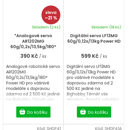
–21 %
Skladem
(2 ks)
Skladem
(19 ks)
*Analogové servo
Digitální servo LF13MG
AR1202MG
60g/0,12s/13kg Power HD
60g/0,2s/13,5kg/180°
Power HD
390 Kč
599 Kč
/ ks
/ ks
Analogové robotické servo
Digitální servo LF13MG
AR1202MG
60g/0,12s/13kg Power HD
60g/0,2s/13,5kg/180°
pro vášnivé modeláře s
Power HD pro vášnivé
dopravou zdarma od 2
modeláře s dopravou
500 Kč jedině na
zdarma od 2 500 Kč jedině
Bighobby.Téměř vše
na Bighobby.Téměř vše
skladem, ihned k odeslání.
skladem, ihned k odeslání.
Do košíku
Do košíku
Kód:
SHDP41
Kód:
SHDP41A