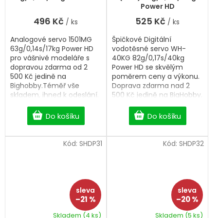
Power HD
496 Kč
525 Kč
/ ks
/ ks
Analogové servo 1501MG
Špičkové Digitální
63g/0,14s/17kg Power HD
vodotěsné servo WH-
pro vášnivé modeláře s
40KG 82g/0,17s/40kg
dopravou zdarma od 2
Power HD se skvělým
500 Kč jedině na
poměrem ceny a výkonu.
Bighobby.Téměř vše
Doprava zdarma nad 2
skladem, ihned k odeslání.
500 Kč jedině na BigHobby.
S výběrem rádi
pomůžeme.
Do košíku
Do košíku
Kód:
SHDP31
Kód:
SHDP32
–21 %
–20 %
Skladem
(4 ks)
Skladem
(5 ks)