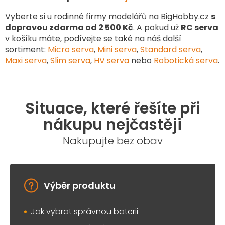
Vyberte si u rodinné firmy modelářů na BigHobby.cz
s
dopravou zdarma od 2 500 Kč
. A pokud už
RC serva
v košíku máte, podívejte se také na náš další
sortiment
:
Micro serva
,
Mini serva
,
Standard serva
,
Maxi serva
,
Slim serva
,
HV serva
nebo
Robotická serva
.
Situace, které řešíte při
nákupu nejčastěji
Nakupujte bez obav
Výběr produktu
Jak vybrat správnou baterii