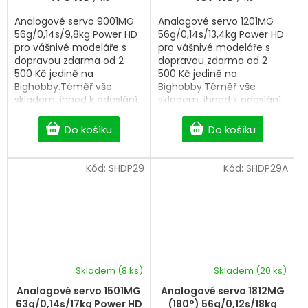
Analogové servo 9001MG
Analogové servo 1201MG
56g/0,14s/9,8kg Power HD
56g/0,14s/13,4kg Power HD
pro vášnivé modeláře s
pro vášnivé modeláře s
dopravou zdarma od 2
dopravou zdarma od 2
500 Kč jedině na
500 Kč jedině na
Bighobby.Téměř vše
Bighobby.Téměř vše
skladem, ihned k odeslání.
skladem, ihned k odeslání.
Do košíku
Do košíku
Kód:
SHDP29
Kód:
SHDP29A
Skladem
(8 ks)
Skladem
(20 ks)
Analogové servo 1501MG
Analogové servo 1812MG
63g/0,14s/17kg Power HD
(180°) 56g/0,12s/18kg