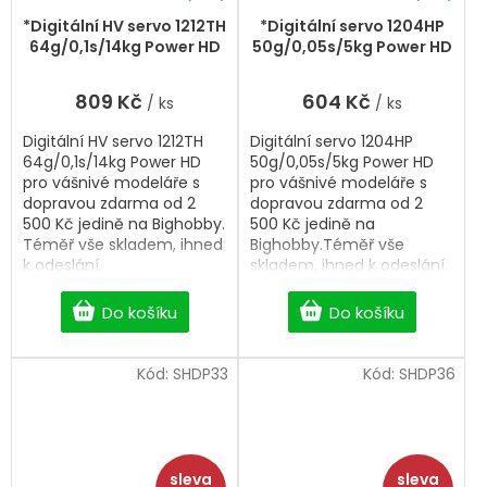
*Digitální HV servo 1212TH
*Digitální servo 1204HP
64g/0,1s/14kg Power HD
50g/0,05s/5kg Power HD
809 Kč
604 Kč
/ ks
/ ks
Digitální HV servo 1212TH
Digitální servo 1204HP
64g/0,1s/14kg Power HD
50g/0,05s/5kg Power HD
pro vášnivé modeláře s
pro vášnivé modeláře s
dopravou zdarma od 2
dopravou zdarma od 2
500 Kč jedině na Bighobby.
500 Kč jedině na
Téměř vše skladem, ihned
Bighobby.Téměř vše
k odeslání.
skladem, ihned k odeslání.
Do košíku
Do košíku
Kód:
SHDP33
Kód:
SHDP36