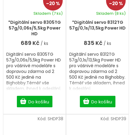
–20 %
–20 %
Skladem
(7 ks)
Skladem
(8 ks)
*Digitální servo 8305TG
*Digitální servo 8312TG
57g/0,06s/5,5kg Power
57g/0,1s/13,5kg Power HD
HD
689 Kč
835 Kč
/ ks
/ ks
Digitální servo 8305TG
Digitální servo 8312TG
57g/0,06s/5,5kg Power HD
57g/0,1s/13,5kg Power HD
pro vášnivé modeláře s
pro vášnivé modeláře s
dopravou zdarma od 2
dopravou zdarma od 2
500 Kč jedině na
500 Kč jedině na Bighobby.
Bighobby.Téměř vše
Téměř vše skladem, ihned
skladem, ihned k odeslání.
k odeslání.
Do košíku
Do košíku
Kód:
SHDP38
Kód:
SHDP39