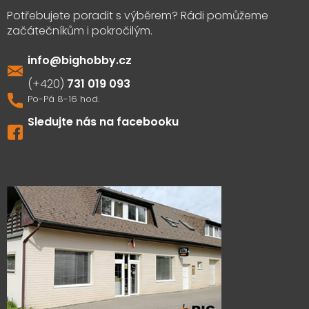
info
@
bighobby.cz
731 019 093
Sledujte nás na facebooku
Výdejna zboží