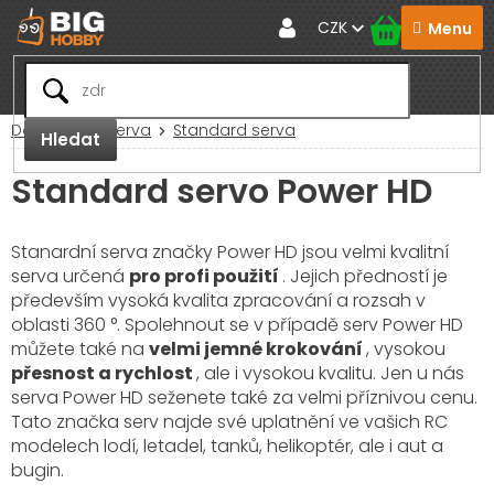
Přejít
CZK
na
obsah
Domů
RC Serva
Standard serva
Hledat
Standard servo Power HD
Stanardní serva značky Power HD jsou velmi kvalitní
serva určená
pro profi použití
. Jejich předností je
především vysoká kvalita zpracování a rozsah v
oblasti 360 °. Spolehnout se v případě serv Power HD
můžete také na
velmi jemné krokování
, vysokou
přesnost a rychlost
, ale i vysokou kvalitu. Jen u nás
serva Power HD seženete také za velmi příznivou cenu.
Tato značka serv najde své uplatnění ve vašich RC
modelech lodí, letadel, tanků, helikoptér, ale i aut a
bugin.