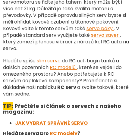
v
servomotoru se řiďte jeho tahem, který může být i
k
více než 31 kg. Důležitá je také kvalita motoru a
y
převodovky. V případě opravdu silných serv byste si
v
měli ohlídat kovové ozubení a titanové pokovení.
ý
Kovové volte k těmto servům také
servo páky
. V
p
případě standard serv využijete také
servo saver
,
i
který zamezí přenosu vibrací z nárazů kol RC auta na
s
u
servo.
Hledáte spíše
slim servo
do RC aut, bugin tanků a
dalších pozemních
RC modelů
, které se vejde i do
omezeného prostoru? Anebo potřebujete k RC
servům doplňkové komponenty? Prohlédněte si
důkladně naši nabídku
RC serv
a zvolte takové, které
vám sedne.
TIP:
Přečtěte si článek o servech z našeho
magazínu:
JAK VYBRAT SPRÁVNÉ SERVO
Hledáte serva pro
RC modely
?