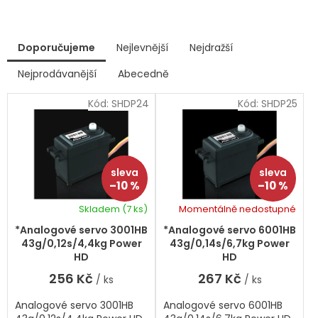
V
Doporučujeme
Nejlevnější
Nejdražší
ý
p
Nejprodávanější
Abecedně
Ř
i
a
s
Kód:
SHDP24
Kód:
SHDP25
z
p
e
r
n
í
o
p
d
r
u
–10 %
–10 %
o
k
d
Skladem
(7 ks)
Momentálně nedostupné
t
u
ů
k
*Analogové servo 3001HB
*Analogové servo 6001HB
t
43g/0,12s/4,4kg Power
43g/0,14s/6,7kg Power
ů
HD
HD
256 Kč
267 Kč
/ ks
/ ks
Analogové servo 3001HB
Analogové servo 6001HB