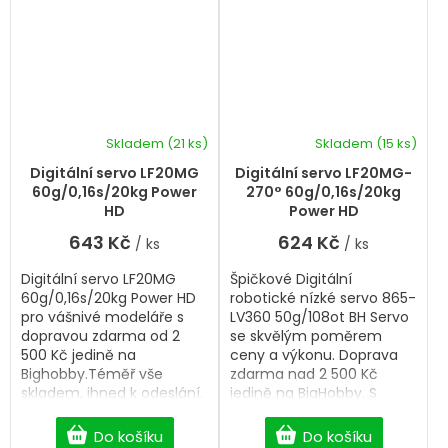
Skladem
(21 ks)
Skladem
(15 ks)
Digitální servo LF20MG
Digitální servo LF20MG-
60g/0,16s/20kg Power
270° 60g/0,16s/20kg
HD
Power HD
643 Kč
624 Kč
/ ks
/ ks
Digitální servo LF20MG
Špičkové Digitální
60g/0,16s/20kg Power HD
robotické nízké servo 865-
pro vášnivé modeláře s
LV360 50g/108ot BH Servo
dopravou zdarma od 2
se skvělým poměrem
500 Kč jedině na
ceny a výkonu. Doprava
Bighobby.Téměř vše
zdarma nad 2 500 Kč
skladem, ihned k odeslání.
jedině na BigHobby. S
výběrem rádi pomůžeme.
Do košíku
Do košíku