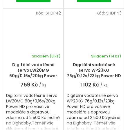
Kód:
SHDP42
Kód:
SHDP43
Skladem
(8 ks)
Skladem
(14 ks)
Digitální vodotěsné
Digitální vodotěsné
servo LW20MG
servo WP23KG
60g/0,16s/20kg Power
76g/0,12s/23kg Power HD
HD
759 Kč
1 102 Kč
/ ks
/ ks
Digitální vodotěsné servo
Digitální vodotěsné servo
LW20MG 60g/0,16s/20kg
WP23KG 76g/0,12s/23kg
Power HD pro vášnivé
Power HD pro vášnivé
modeláře s dopravou
modeláře s dopravou
zdarma od 2 500 Kč jedině
zdarma od 2 500 Kč jedině
na Bighobby.Téměř vše
na Bighobby. Téměř vše
skladem, ihned k odeslání.
skladem, ihned k odeslání.