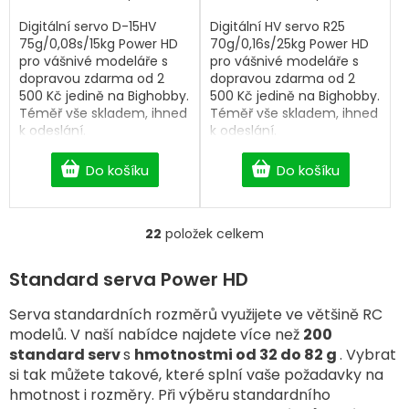
Digitální servo D-15HV
Digitální HV servo R25
75g/0,08s/15kg Power HD
70g/0,16s/25kg Power HD
pro vášnivé modeláře s
pro vášnivé modeláře s
dopravou zdarma od 2
dopravou zdarma od 2
500 Kč jedině na Bighobby.
500 Kč jedině na Bighobby.
Téměř vše skladem, ihned
Téměř vše skladem, ihned
k odeslání.
k odeslání.
Do košíku
Do košíku
22
položek celkem
O
v
l
Standard serva Power HD
á
d
Serva standardních rozměrů využijete ve většině RC
a
modelů. V naší nabídce najdete více než
200
c
standard serv
s
hmotnostmi od 32 do 82 g
. Vybrat
í
si tak můžete takové, které splní vaše požadavky na
p
hmotnost i rozměry. Při výběru standardního
r