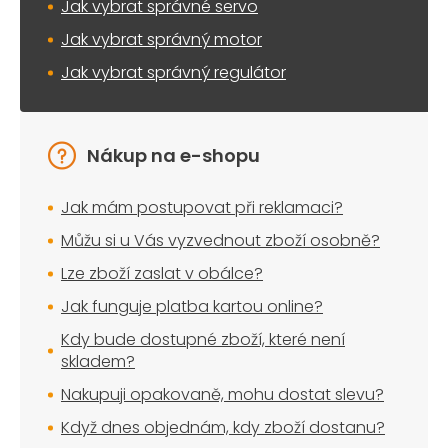
Jak vybrat správné servo
Jak vybrat správný motor
Jak vybrat správný regulátor
Nákup na e-shopu
Jak mám postupovat při reklamaci?
Můžu si u Vás vyzvednout zboží osobně?
Lze zboží zaslat v obálce?
Jak funguje platba kartou online?
Kdy bude dostupné zboží, které není
skladem?
Nakupuji opakovaně, mohu dostat slevu?
Když dnes objednám, kdy zboží dostanu?