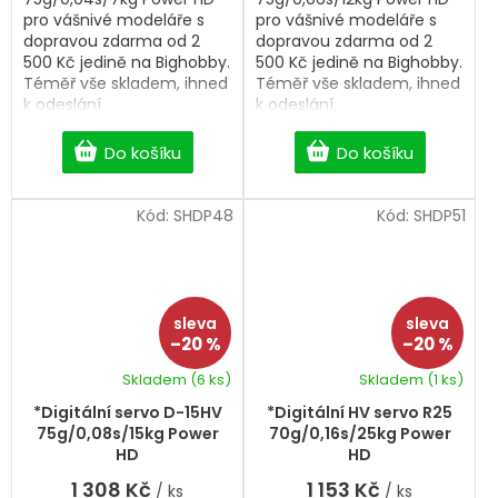
pro vášnivé modeláře s
pro vášnivé modeláře s
dopravou zdarma od 2
dopravou zdarma od 2
500 Kč jedině na Bighobby.
500 Kč jedině na Bighobby.
Téměř vše skladem, ihned
Téměř vše skladem, ihned
k odeslání.
k odeslání.
Do košíku
Do košíku
Kód:
SHDP48
Kód:
SHDP51
–20 %
–20 %
Skladem
(6 ks)
Skladem
(1 ks)
*Digitální servo D-15HV
*Digitální HV servo R25
75g/0,08s/15kg Power
70g/0,16s/25kg Power
HD
HD
1 308 Kč
1 153 Kč
/ ks
/ ks