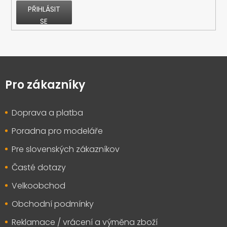
PŘIHLÁSIT
SE
Z
á
p
Pro zákazníky
a
t
Doprava a platba
í
Poradna pro modeláře
Pre slovenských zákazníkov
Časté dotazy
Velkoobchod
Obchodní podmínky
Reklamace / vrácení a výměna zboží