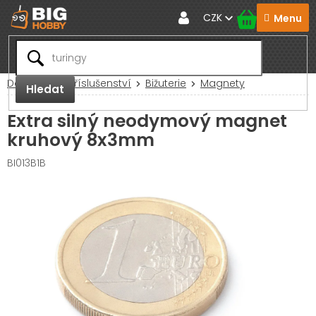
Přejít
CZK
na
obsah
Domů
RC Příslušenství
Bižuterie
Magnety
Hledat
Extra silný neodymový magnet
kruhový 8x3mm
BI013B1B