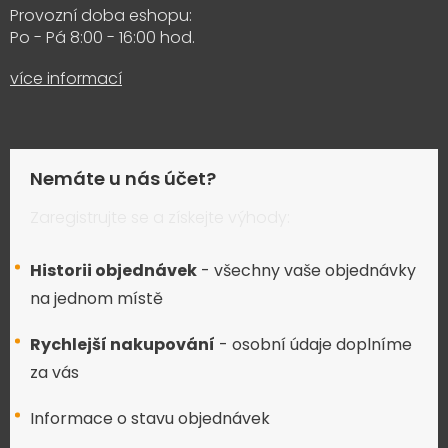
Provozní doba eshopu:
Po - Pá 8:00 - 16:00 hod.
více informací
Nemáte u nás účet?
Zaregistrujte se a získejte výhody:
Historii objednávek
- všechny vaše objednávky
na jednom místě
Rychlejší nakupování
- osobní údaje doplníme
za vás
Informace o stavu objednávek