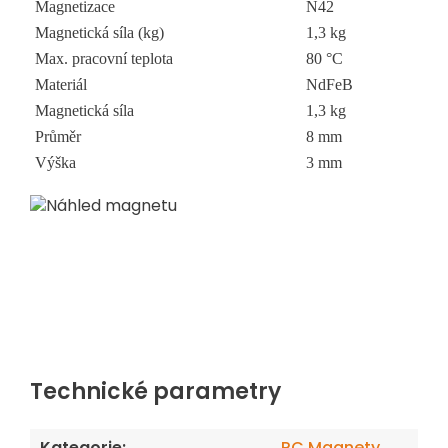
Magnetizace
N42
Magnetická síla (kg)
1,3 kg
Max. pracovní teplota
80 °C
Materiál
NdFeB
Magnetická síla
1,3 kg
Průměr
8 mm
Výška
3 mm
Technické parametry
Kategorie
:
RC Magnety