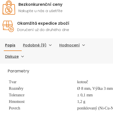
Bezkonkurenční ceny
Nakupte u nás a ušetříte
Okamžitá expedice zboží
Doručení už do druhého dne
Popis
Podobné (9)
Hodnocení
Diskuze
Parametry
Tvar
kotouč
Rozměry
Ø 8 mm, Výška 3 mm
Tolerance
± 0,1 mm
Hmotnost
1,2 g
Povrch
poniklovaný (Ni-Cu-N