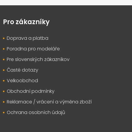
Z
á
p
Pro zákazníky
a
t
Doprava a platba
í
Poradna pro modeláře
Pre slovenských zákazníkov
Časté dotazy
Velkoobchod
Obchodní podmínky
Reklamace / vrácení a výměna zboží
Ochrana osobních údajů