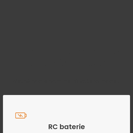
Najděte správný díl bez
zbytečného hledání
Přesně podle parametrů vašeho modelu
RC baterie