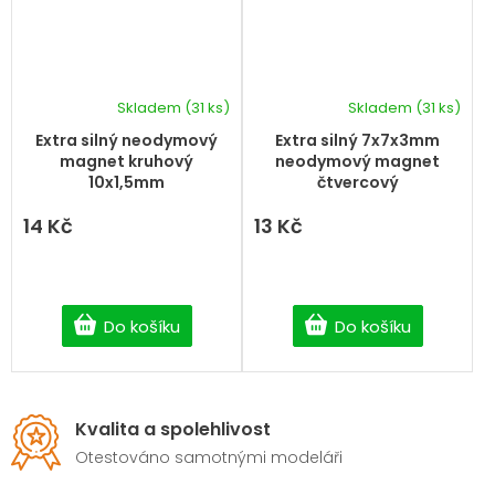
Skladem
(31 ks)
Skladem
(31 ks)
Extra silný neodymový
Extra silný 7x7x3mm
magnet kruhový
neodymový magnet
10x1,5mm
čtvercový
14 Kč
13 Kč
Do košíku
Do košíku
Kvalita a spolehlivost
Otestováno samotnými modeláři