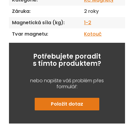
Záruka
:
2 roky
Magnetická síla (kg)
:
1-2
Tvar magnetu
:
Kotouč
Potřebujete poradit
s tímto produktem?
nebo napište váš problém přes
formulář:
Položit dotaz