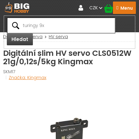
Přejít
CZK
na
obsah
Domů
RC Serva
HV serva
Hledat
Digitální slim HV servo CLS0512W
21g/0,12s/5kg Kingmax
SKM17
Značka:
Kingmax