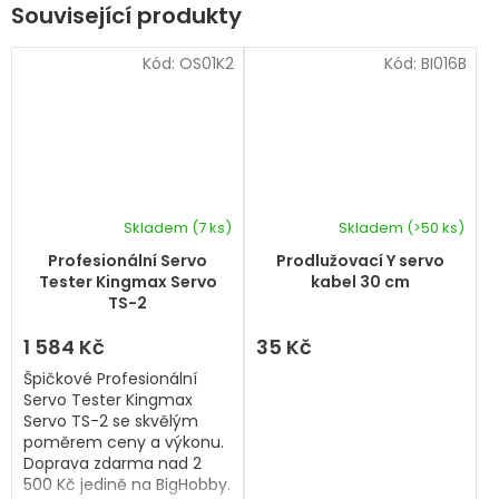
Související produkty
Kód:
OS01K2
Kód:
BI016B
Skladem
(7 ks)
Skladem
(>50 ks)
Průměrné
hodnocení
Profesionální Servo
Prodlužovací Y servo
produktu
Tester Kingmax Servo
kabel 30 cm
je
TS-2
5,0
z
1 584 Kč
35 Kč
5
Špičkové Profesionální
hvězdiček.
Servo Tester Kingmax
Servo TS-2 se skvělým
poměrem ceny a výkonu.
Doprava zdarma nad 2
500 Kč jedině na BigHobby.