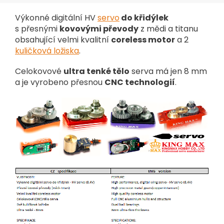
Výkonné digitální HV
servo
do křidýlek
s přesnými
kovovými převody
z mědi a titanu
obsahující velmi kvalitní
coreless motor
a 2
kuličková ložiska
.
Celokovové
ultra tenké tělo
serva má jen 8 mm
a je vyrobeno přesnou
CNC technologií
.