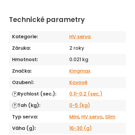
Technické parametry
Kategorie
:
HV serva
Záruka
:
2 roky
Hmotnost
:
0.021 kg
Značka
:
Kingmax
Ozubení
:
Kovové
Rychlost (sec.)
:
0,11-0,2 (sec.)
?
Tah (kg)
:
0-5 (kg)
?
Typ serva
:
Mini
,
HV servo
,
Slim
Váha (g)
:
16-30 (g)