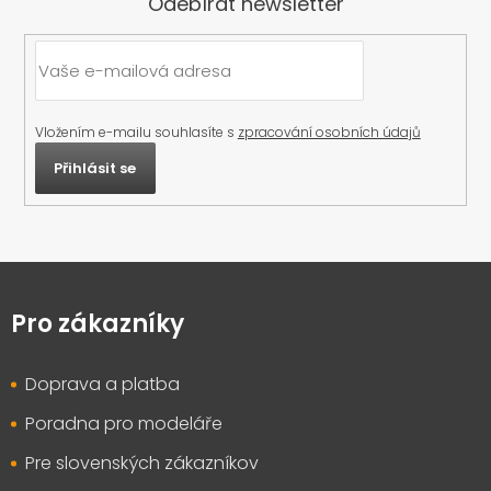
Odebírat newsletter
Vložením e-mailu souhlasíte s
zpracování osobních údajů
Přihlásit se
Z
á
p
Pro zákazníky
a
t
Doprava a platba
í
Poradna pro modeláře
Pre slovenských zákazníkov