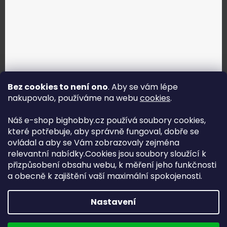
Bez cookies to není ono
. Aby se vám lépe
nakupovalo, používáme na webu
cookies
.
Jak vybrat správné servo?
Náš e-shop bighobby.cz používá soubory cookies,
které potřebuje, aby správně fungoval, dobře se
Najít správné servo
ovládal a aby se Vám zobrazovaly zejména
relevantní nabídky.Cookies jsou soubory sloužící k
přizpůsobení obsahu webu, k měření jeho funkčnosti
a obecně k zajištění vaší maximální spokojenosti.
Copyright (c) 2016 -2026 Big hobby.cz - všechna práva
Nastavení
vyhrazena