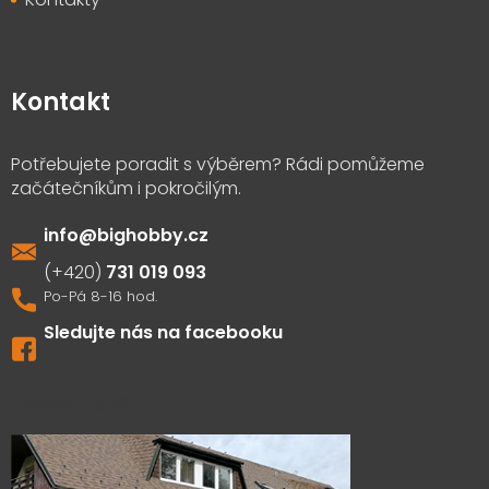
Kontakt
info
@
bighobby.cz
731 019 093
Sledujte nás na facebooku
Výdejna zboží