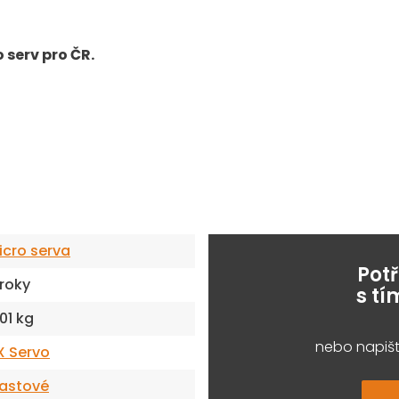
serv pro ČR.
icro serva
Pot
 roky
s t
.01 kg
nebo napišt
X Servo
lastové