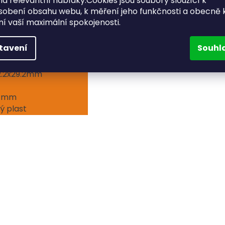
a relevantní nabídky.Cookies jsou soubory sloužící k
otor vysoké kvality
sobení obsahu webu, k měření jeho funkčnosti a obecně 
 - 6 V
ění vaší maximální spokojenosti.
ec/ 60°
ec/ 60°
tavení
Souhl
cm
cm
2.2x29.2mm
0 mm
ý plast