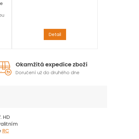
e
bu
Detail
Okamžitá expedice zboží
Doručení už do druhého dne
. HD
valitním
e
RC