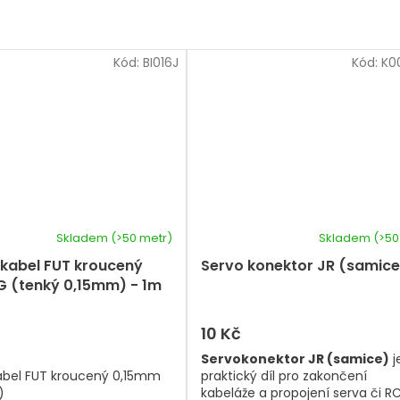
Kód:
BI016J
Kód:
K0
Skladem
(>50 metr)
Skladem
(>50
 kabel FUT kroucený
Servo konektor JR (samice
 (tenký 0,15mm) - 1m
10 Kč
Servokonektor JR (samice)
j
abel FUT kroucený 0,15mm
praktický díl pro zakončení
)
kabeláže a propojení serva či R