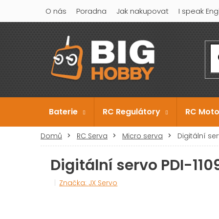
Přejít
O nás
Poradna
Jak nakupovat
I speak Eng
na
obsah
Baterie
RC Regulátory
RC Moto
Domů
RC Serva
Micro serva
Digitální se
Digitální servo PDI-11
Značka:
JX Servo