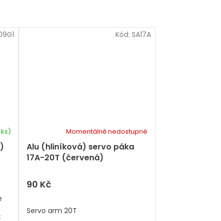
09G1
Kód:
SA17A
 ks)
Momentálně nedostupné
)
Alu (hliníková) servo páka
17A-20T (červená)
90 Kč
e
Servo arm 20T
C