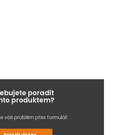
řebujete poradit
ímto produktem?
e váš problém přes formulář:
Položit dotaz