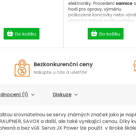
elektroniky. Provedení
samice
s
hodí pro opravy, výměnu
poškozené koncovky nebo výro
vlastních kabelů podle potřeby.
Pomáhá udržet zapojení
přehledné
a kompaktní i v
Do košíku
Do košíku
menším prostoru modelu.
Bezkonkurenční ceny
Nakupte u nás a ušetříte
dnocení (1)
Diskuze
alitou srovnatelnou se servy známých značek jako je např
GRAUPNER, SAVOX a další, ale také vynikající cenou. Díky k
přesná a bez vůlí. Serva JX Power lze použít v široké škál