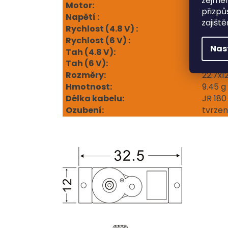
zejmén
Motor:
core m
přizpů
Napětí :
DC 4.8
zajišt
Rychlost (4.8 V) :
0.09 s
Rychlost (6 V) :
0.07 s
Nas
Tah (4.8 V):
1.7kg.
Tah (6 V):
1.9kg.
Rozměry:
22.7x1
Hmotnost:
9.45 g
Délka kabelu:
JR 18
Ozubení:
tvrzen