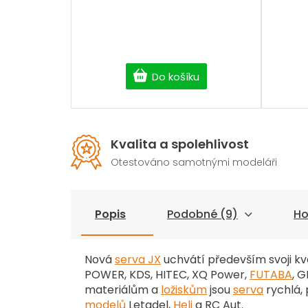
Do košíku
Kvalita a spolehlivost
Otestováno samotnými modeláři
Popis
Podobné (9)
Ho
Nová
serva JX
uchvátí především svoji kv
POWER, KDS, HITEC, XQ Power,
FUTABA
, 
materiálům a
ložiskům
jsou
serva
rychlá, 
modelů
Letadel,
Heli
a RC Aut.