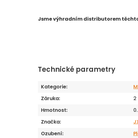
Jsme výhradním distributorem těchto 
Technické parametry
Kategorie
:
M
Záruka
:
2
Hmotnost
:
0
Značka
:
J
Ozubení
:
P