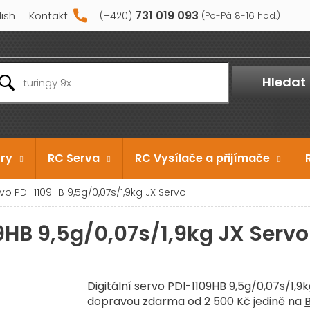
731 019 093
lish
Kontakt
Hledat
ry
RC Serva
RC Vysílače a přijímače
rvo PDI-1109HB 9,5g/0,07s/1,9kg JX Servo
09HB 9,5g/0,07s/1,9kg JX Servo
Digitální servo
PDI-1109HB 9,5g/0,07s/1,9
dopravou zdarma od 2 500 Kč jedině na