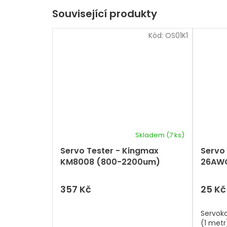
Související produkty
Kód:
OS01K1
Skladem
(7 ks)
Servo Tester - Kingmax
Servo
KM8008 (800-2200um)
26AWG
357 Kč
25 Kč
Servok
(1 metr