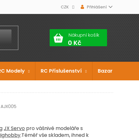
CZK
Přihlášení
Nákupní košík
RC Modely
RC Příslušenství
Bazar
Dárko
AJX005
kg
JX Servo
pro vášnivé modeláře s
Bighobby
.Téměř vše skladem, ihned k