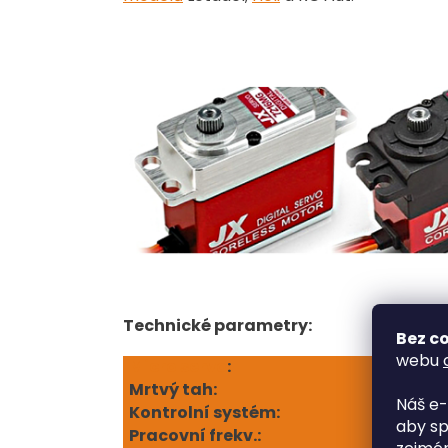
Technické parametry:
Bez co
webu
Micro servo
:
Digitá
Mrtvý tah:
1 micr
Náš e-
Kontrolní systém
:
+Pulse
aby sp
Pracovní frekv.:
1520 m