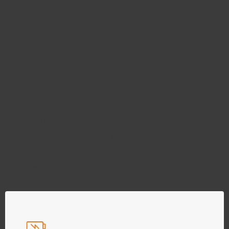
Najděte správný díl bez
zbytečného hledání
Přesně podle parametrů vašeho modelu