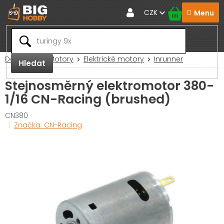
Přejít
CZK
na
obsah
Domů
RC Motory
Elektrické motory
Inrunner
Hledat
Stejnosměrný elektromotor 380-
1/16 CN-Racing (brushed)
CN380
Značka:
CN-Racing