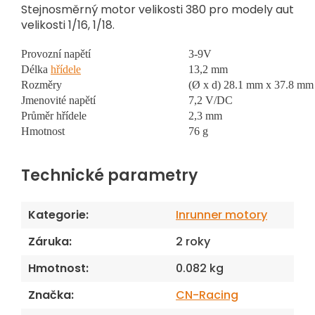
Stejnosměrný motor velikosti 380 pro modely aut
velikosti 1/16, 1/18.
Provozní napětí
3-9V
Délka
hřídele
13,2 mm
Rozměry
(Ø x d) 28.1 mm x 37.8 mm
Jmenovité napětí
7,2 V/DC
Průměr hřídele
2,3 mm
Hmotnost
76 g
Technické parametry
Kategorie
:
Inrunner motory
Záruka
:
2 roky
Hmotnost
:
0.082 kg
Značka
:
CN-Racing