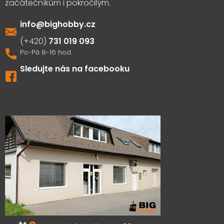
info
@
bighobby.cz
731 019 093
Sledujte nás na facebooku
Výdejna zboží