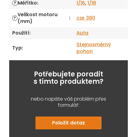
Měřítko
:
1/16
,
1/18
?
Velikost motoru
:
car 380
?
(mm)
Použití
:
Auta
Stejnosměrný
Typ
:
pohon
Potřebujete poradit
s tímto produktem?
nebo napište váš problém přes
formulář:
Položit dotaz