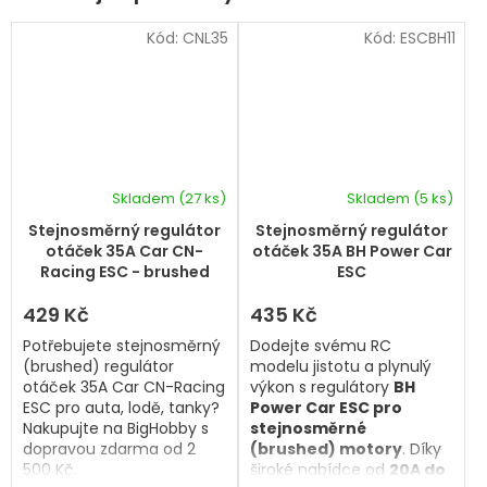
Kód:
CNL35
Kód:
ESCBH11
Skladem
(27 ks)
Skladem
(5 ks)
Průměrné
Průměrné
hodnocení
hodnocení
Stejnosměrný regulátor
Stejnosměrný regulátor
produktu
produktu
otáček 35A Car CN-
otáček 35A BH Power Car
je
je
Racing ESC - brushed
ESC
5,0
5,0
z
z
429 Kč
435 Kč
5
5
Potřebujete stejnosměrný
Dodejte svému RC
hvězdiček.
hvězdiček.
(brushed) regulátor
modelu jistotu a plynulý
otáček 35A Car CN-Racing
výkon s regulátory
BH
ESC pro auta, lodě, tanky?
Power Car ESC pro
Nakupujte na BigHobby s
stejnosměrné
dopravou zdarma od 2
(brushed) motory
. Díky
500 Kč.
široké nabídce od
20A do