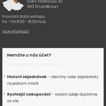
Dolní Třešňovec 30
563 01 Lanškroun
Provozní doba eshopu:
Po - Pá 8:00 - 16:00 hod.
více informací
Nemáte u nás účet?
Zaregistrujte se a získejte výhody:
Historii objednávek
- všechny vaše objednávky
na jednom místě
Rychlejší nakupování
- osobní údaje doplníme
za vás