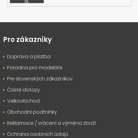
SE
Z
á
p
Pro zákazníky
a
t
Doprava a platba
í
Poradna pro modeláře
Pre slovenských zákazníkov
Časté dotazy
Velkoobchod
Obchodní podmínky
Reklamace / vrácení a výměna zboží
Ochrana osobních údajů