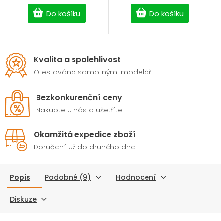
120A
, kompaktním
rozměrům a spolehlivé
Do košíku
Do košíku
elektronice jsou vhodné
pro
RC auta, lodě, tanky i
další modely
. Vybrané
modely jsou vybaveny
ventilátorem pro efektivní
Kvalita a spolehlivost
chlazení při vyšším
Otestováno samotnými modeláři
zatížení. Vyberte si
osvědčený
brushed ESC
regulátor
, který nabídne
Bezkonkurenční ceny
skvělý poměr výkonu,
Nakupte u nás a ušetříte
kvality a ceny.
Okamžitá expedice zboží
Doručení už do druhého dne
Popis
Podobné (9)
Hodnocení
Diskuze