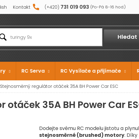
731 019 093
lish
Kontakt
Hledat
ry
RC Serva
RC Vysílače a přijímače
Stejnosměrný regulátor otáček 35A BH Power Car ESC
r otáček 35A BH Power Car E
Dodejte svému RC modelu jistotu a plynu
stejnosměrné (brushed) motory
. Dík