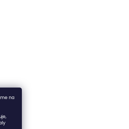
áme na
je,
aly