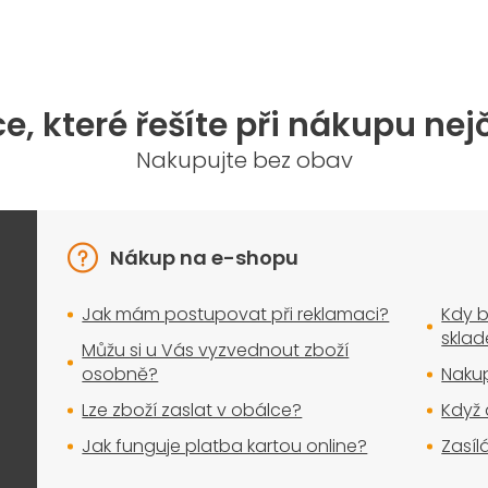
e, které řešíte při nákupu nej
Nakupujte bez obav
Nákup na e-shopu
Jak mám postupovat při reklamaci?
Kdy b
skla
Můžu si u Vás vyzvednout zboží
osobně?
Nakup
Lze zboží zaslat v obálce?
Když 
Jak funguje platba kartou online?
Zasíl