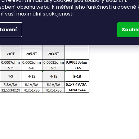
a relevantní nabídky.Cookies jsou soubory sloužící k
sobení obsahu webu, k měření jeho funkčnosti a obecně 
ění vaší maximální spokojenosti.
tavení
Souhl