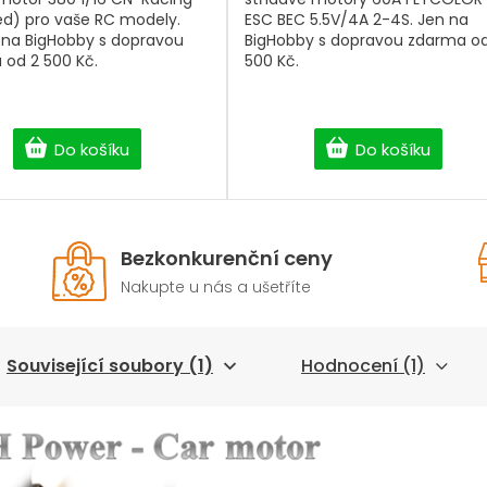
ed) pro vaše RC modely.
ESC BEC 5.5V/4A 2-4S. Jen na
na BigHobby s dopravou
BigHobby s dopravou zdarma od
 od 2 500 Kč.
500 Kč.
Do košíku
Do košíku
Bezkonkurenční ceny
Nakupte u nás a ušetříte
Související soubory (1)
Hodnocení (1)