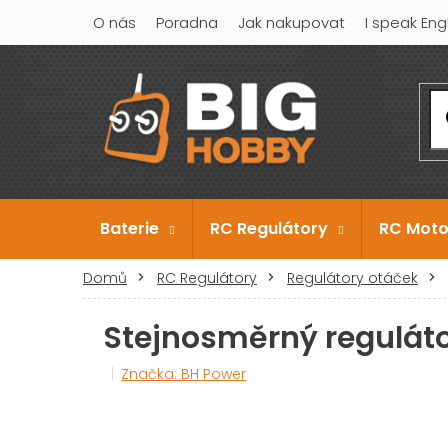
Přejít
O nás
Poradna
Jak nakupovat
I speak Eng
na
obsah
Baterie
RC Regulátory
RC Moto
Domů
RC Regulátory
Regulátory otáček
Stejnosměrný reguláto
Značka:
BH Power