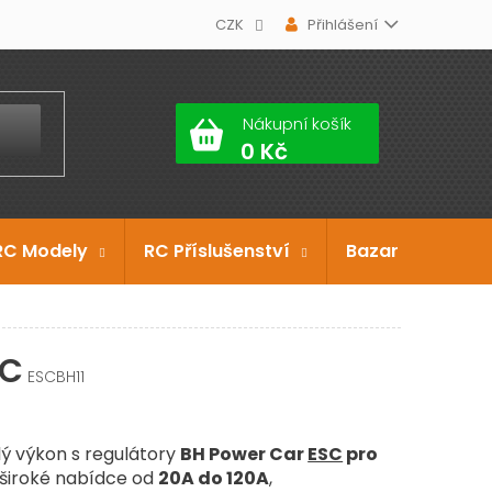
CZK
Přihlášení
Nákupní košík
RC Modely
RC Příslušenství
Bazar
Dárko
SC
ESCBH11
lý výkon s regulátory
BH Power Car
ESC
pro
y široké nabídce od
20A do 120A
,