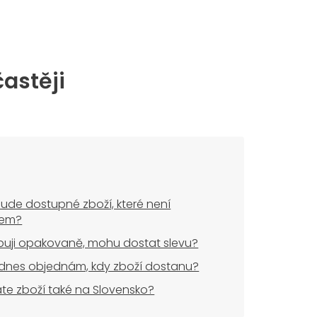
častěji
ude dostupné zboží, které není
dem?
uji opakovaně, mohu dostat slevu?
dnes objednám, kdy zboží dostanu?
áte zboží také na Slovensko?