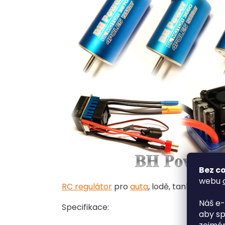
Bez co
webu
RC regulátor
pro
auta
, lodě, tanky ,.....
Náš e-
Specifikace:
aby sp