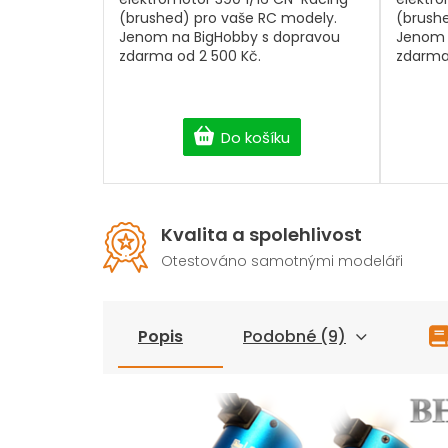
(brushed) pro vaše RC modely.
(brush
Jenom na BigHobby s dopravou
Jenom 
zdarma od 2 500 Kč.
zdarma
Do košíku
Kvalita a spolehlivost
Otestováno samotnými modeláři
Popis
Podobné (9)