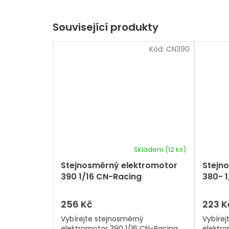
Související produkty
Kód:
CN390
Skladem
(12 ks)
Stejnosměrný elektromotor
Stejn
390 1/16 CN-Racing
380- 
(brushed)
(brus
256 Kč
223 K
Vybírejte stejnosměrný
Vybírej
elektromotor 390 1/16 CN-Racing
elektro