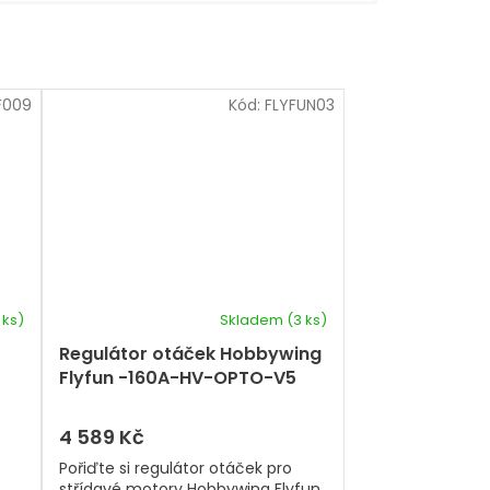
F009
Kód:
FLYFUN03
 ks)
Skladem
(3 ks)
Regulátor otáček Hobbywing
Flyfun -160A-HV-OPTO-V5
4 589 Kč
Pořiďte si regulátor otáček pro
střídavé motory Hobbywing Flyfun