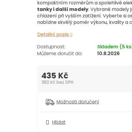
kompaktním rozměrům a spolehlivé elek
tanky i další modely
. Vybrané modely j
chlazení při vyšším zatížení. Vyberte si
nabídne skvělý poměr výkonu, kvality a 
Detailní popis
Skladem
(5 ks
10.8.2026
435 Kč
360 Kč bez DPH
Měrná
cena:
Možnosti doručení
Hlídat