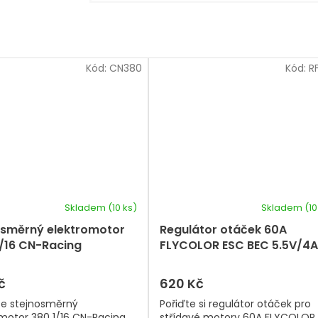
Kód:
CN380
Kód:
R
Skladem
(10 ks)
Skladem
(10
osměrný elektromotor
Regulátor otáček 60A
1/16 CN-Racing
FLYCOLOR ESC BEC 5.5V/4A
hed)
2-4S
č
620 Kč
te stejnosměrný
Pořiďte si regulátor otáček pro
motor 380 1/16 CN-Racing
střídavé motory 60A FLYCOLOR