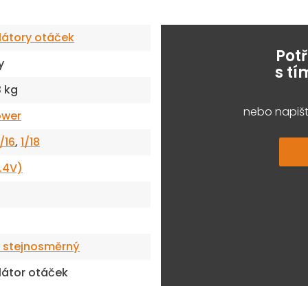
látory otáček
Pot
y
s t
3 kg
nebo napišt
ower
1/16
,
1/18
.4V)
- stejnosměrný
látor otáček