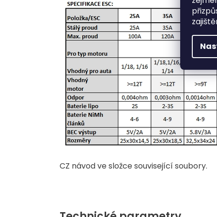
zejmén
přizpů
zajišt
Nas
CZ návod ve složce související soubory.
Technické parametry