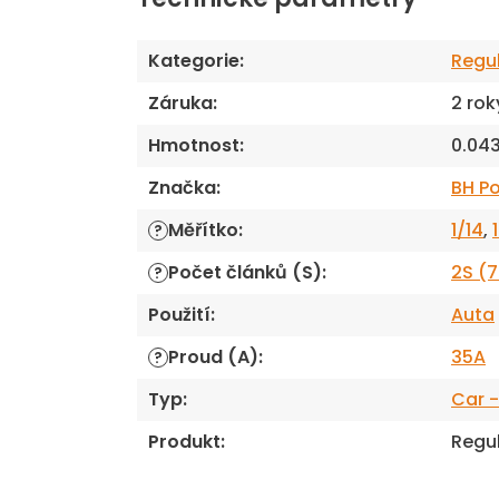
Kategorie
:
Regu
Záruka
:
2 rok
Hmotnost
:
0.04
Značka
:
BH P
Měřítko
:
1/14
,
?
Počet článků (S)
:
2S (7
?
Použití
:
Auta
Proud (A)
:
35A
?
Typ
:
Car 
Produkt
:
Regu