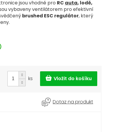
tronice jsou vhodné pro
RC
auta
, lodě,
sou vybaveny ventilátorem pro efektivní
 osvědčený
brushed ESC regulátor
, který
ceny.
)
ks
Dotaz na produkt