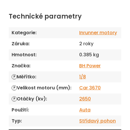
Technické parametry
Kategorie
:
Inrunner motory
Záruka
:
2 roky
Hmotnost
:
0.385 kg
Značka
:
BH Power
Měřítko
:
1/8
?
Velikost motoru (mm)
:
Car 3670
?
Otáčky (kv)
:
2650
?
Použití
:
Auta
Typ
:
Střídavý pohon