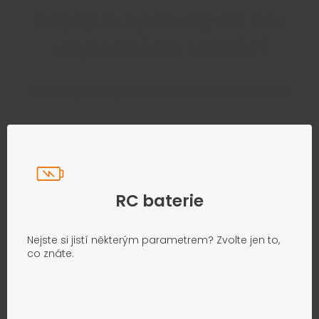
Najděte správný díl bez
zbytečného hledání
Přesně podle parametrů vašeho modelu
RC baterie
Nejste si jistí některým parametrem? Zvolte jen to,
co znáte.