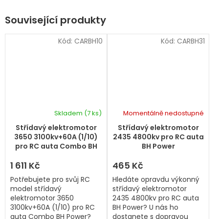
Související produkty
Kód:
CARBH10
Kód:
CARBH31
Skladem
(7 ks)
Momentálně nedostupné
Střídavý elektromotor
Střídavý elektromotor
3650 3100kv+60A (1/10)
2435 4800kv pro RC auta
pro RC auta Combo BH
BH Power
Power
1 611 Kč
465 Kč
Potřebujete pro svůj RC
Hledáte opravdu výkonný
model střídavý
střídavý elektromotor
elektromotor 3650
2435 4800kv pro RC auta
3100kv+60A (1/10) pro RC
BH Power? U nás ho
auta Combo BH Power?
dostanete s dopravou