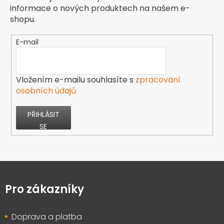
informace o nových produktech na našem e-
shopu.
E-mail
Vložením e-mailu souhlasíte s
zpracování
osobních údajů
PŘIHLÁSIT
SE
Z
á
p
Pro zákazníky
a
t
Doprava a platba
í