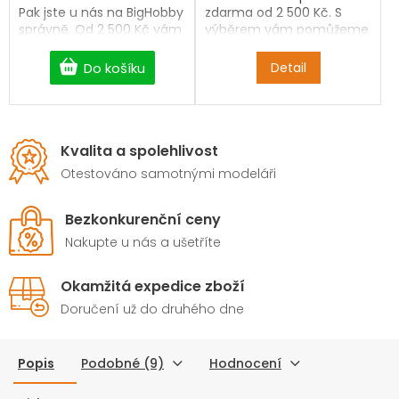
Pak jste u nás na BigHobby
zdarma od 2 500 Kč. S
správně. Od 2 500 Kč vám
výběrem vám pomůžeme.
ho doručíme zdarma a
bez čekání.
Do košíku
Detail
Kvalita a spolehlivost
Otestováno samotnými modeláři
Bezkonkurenční ceny
Nakupte u nás a ušetříte
Okamžitá expedice zboží
Doručení už do druhého dne
Popis
Podobné (9)
Hodnocení