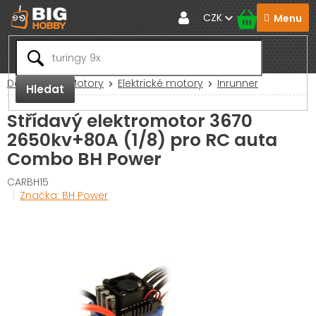
Přejít
CZK
na
obsah
Domů
RC Motory
Elektrické motory
Inrunner
Hledat
Střídavý elektromotor 3670
2650kv+80A (1/8) pro RC auta
Combo BH Power
CARBH15
Značka:
BH Power