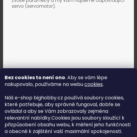
Zvolte parametry a my vám najdeme odpovídající
servo (servomotor).
Bez cookies to není ono
. Aby se vám lépe
nakupovalo, používáme na webu
cookies
.
Jak vybrat správné servo?
Náš e-shop bighobby.cz používá soubory cookies,
které potřebuje, aby správně fungoval, dobře se
Najít správné servo
ovládal a aby se Vám zobrazovaly zejména
relevantní nabídky.Cookies jsou soubory sloužící k
přizpůsobení obsahu webu, k měření jeho funkčnosti
a obecně k zajištění vaší maximální spokojenosti.