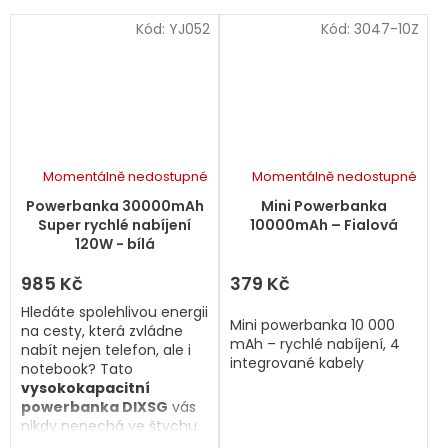
Kód:
YJ052
Kód:
3047-10Z
Momentálně nedostupné
Momentálně nedostupné
Powerbanka 30000mAh
Mini Powerbanka
Super rychlé nabíjení
10000mAh – Fialová
120W - bílá
985 Kč
379 Kč
Hledáte spolehlivou energii
Mini powerbanka 10 000
na cesty, která zvládne
mAh – rychlé nabíjení, 4
nabít nejen telefon, ale i
integrované kabely
notebook? Tato
vysokokapacitní
powerbanka DIXSG
vás
nikdy nenechá ve štychu.
S podporou
120W super