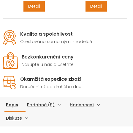
rychlého nabíjení
a
Detail
Detail
obousměrného standardu
PD 20W
bleskově dobijete
svůj iPhone, Samsung,
Xiaomi, nebo dokonce i
MacBook.
Kvalita a spolehlivost
Otestováno samotnými modeláři
Bezkonkurenční ceny
Nakupte u nás a ušetříte
Okamžitá expedice zboží
Doručení už do druhého dne
Popis
Podobné (9)
Hodnocení
Diskuze