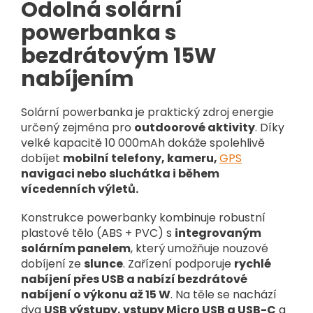
Odolná solární
powerbanka s
bezdrátovým 15W
nabíjením
Solární powerbanka je praktický zdroj energie
určený zejména pro
outdoorové aktivity
. Díky
velké kapacitě 10 000mAh dokáže spolehlivě
dobíjet
mobilní telefony, kameru,
GPS
navigaci nebo sluchátka i během
vícedenních výletů.
Konstrukce powerbanky kombinuje robustní
plastové tělo (ABS + PVC) s
integrovaným
solárním panelem
, který umožňuje nouzové
dobíjení ze
slunce
. Zařízení podporuje
rychlé
nabíjení přes USB a nabízí bezdrátové
nabíjení o výkonu až 15 W
. Na těle se nachází
dva
USB výstupy, vstupy Micro USB a USB-C
a