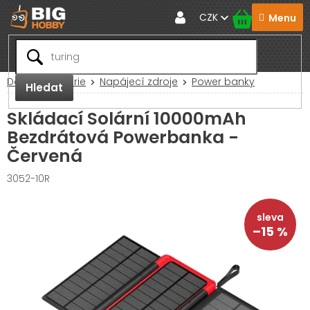
Přejít
CZK
na
obsah
Domů
Baterie
Napájecí zdroje
Power banky
Hledat
Skládací Solární 10000mAh
Bezdrátová Powerbanka -
Červená
3052-10R
–15 %