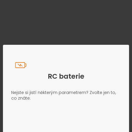
Najděte správný díl bez
zbytečného hledání
Přesně podle parametrů vašeho modelu
RC baterie
Nejste si jistí některým parametrem? Zvolte jen to,
co znáte.