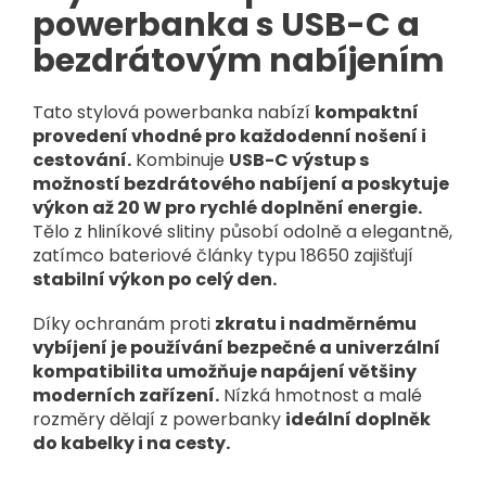
powerbanka s USB-C a
bezdrátovým nabíjením
Tato stylová powerbanka nabízí
kompaktní
provedení vhodné pro každodenní nošení i
cestování.
Kombinuje
USB-C výstup s
možností bezdrátového nabíjení a poskytuje
výkon až 20 W pro rychlé doplnění energie.
Tělo z hliníkové slitiny působí odolně a elegantně,
zatímco bateriové články typu 18650 zajišťují
stabilní výkon po celý den.
Díky ochranám proti
zkratu i nadměrnému
vybíjení je používání bezpečné a univerzální
kompatibilita umožňuje napájení většiny
moderních zařízení.
Nízká hmotnost a malé
rozměry dělají z powerbanky
ideální doplněk
do kabelky i na cesty.