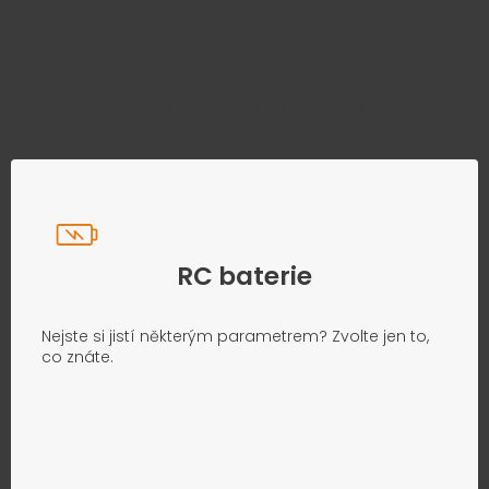
Najděte správný díl bez
zbytečného hledání
Přesně podle parametrů vašeho modelu
RC baterie
Nejste si jistí některým parametrem? Zvolte jen to,
co znáte.