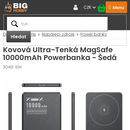
Přejít
CZK
na
obsah
Domů
Baterie
Napájecí zdroje
Power banky
Hledat
Kovová Ultra-Tenká MagSafe
10000mAh Powerbanka - Šedá
3049-10H