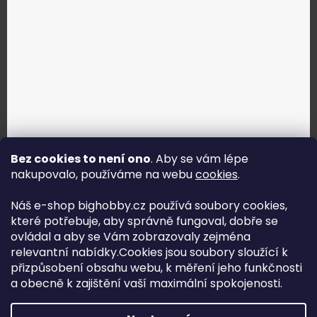
Bez cookies to není ono
. Aby se vám lépe
nakupovalo, používáme na webu
cookies
.
Jak vybrat správné servo?
Náš e-shop bighobby.cz používá soubory cookies,
které potřebuje, aby správně fungoval, dobře se
Najít správné servo
ovládal a aby se Vám zobrazovaly zejména
relevantní nabídky.Cookies jsou soubory sloužící k
přizpůsobení obsahu webu, k měření jeho funkčnosti
a obecně k zajištění vaší maximální spokojenosti.
Copyright (c) 2016 -2026 Big hobby.cz - všechna práva