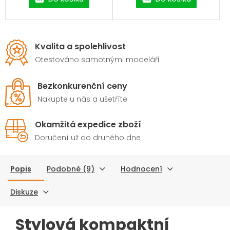
stav baterie a podpoře
moderních protokolů
rychlého nabíjení je
ideálním společníkem na
cesty, do práce i pro
Kvalita a spolehlivost
každodenní použití.
Otestováno samotnými modeláři
Bezkonkurenční ceny
Nakupte u nás a ušetříte
Okamžitá expedice zboží
Doručení už do druhého dne
Popis
Podobné (9)
Hodnocení
Diskuze
Stylová kompaktní