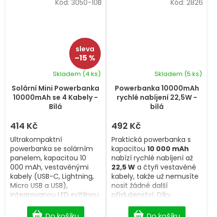
Kód:
3050-10B
Kód:
2826
–15 %
Skladem
(4 ks)
Skladem
(5 ks)
Solární Mini Powerbanka
Powerbanka 10000mAh
10000mAh se 4 Kabely -
rychlé nabíjení 22,5W -
Bílá
bílá
414 Kč
492 Kč
Ultrakompaktní
Praktická powerbanka s
powerbanka se solárním
kapacitou
10 000 mAh
panelem, kapacitou 10
nabízí rychlé nabíjení až
000 mAh, vestavěnými
22,5 W
a čtyři vestavěné
kabely (USB-C, Lightning,
kabely, takže už nemusíte
Micro USB a USB),
nosit žádné další
integrovanou LED svítilnou
příslušenství. Díky
a solárním i USB
kompaktním rozměrům,
dobíjením.
LED displeji zobrazujícímu
Do košíku
Do košíku