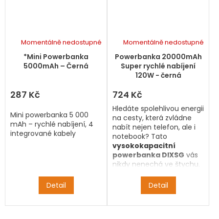
Momentálně nedostupné
Momentálně nedostupné
*Mini Powerbanka
Powerbanka 20000mAh
5000mAh – Černá
Super rychlé nabíjení
120W - černá
287 Kč
724 Kč
Hledáte spolehlivou energii
Mini powerbanka 5 000
na cesty, která zvládne
mAh – rychlé nabíjení, 4
nabít nejen telefon, ale i
integrované kabely
notebook? Tato
vysokokapacitní
powerbanka DIXSG
vás
nikdy nenechá ve štychu.
S podporou
120W super
rychlého nabíjení
a
Detail
Detail
obousměrného standardu
PD 20W
bleskově dobijete
svůj iPhone, Samsung,