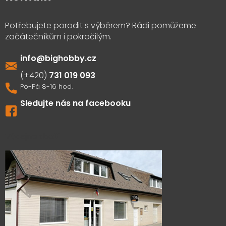
info
@
bighobby.cz
731 019 093
Sledujte nás na facebooku
Výdejna zboží