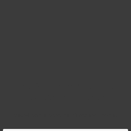
Najděte správný díl bez
zbytečného hledání
Přesně podle parametrů vašeho modelu