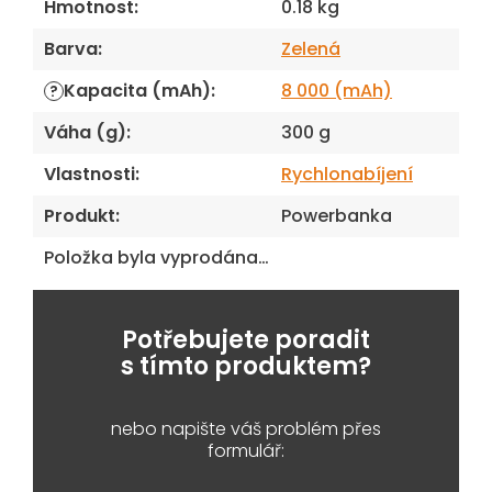
Hmotnost
:
0.18 kg
Barva
:
Zelená
Kapacita (mAh)
:
8 000 (mAh)
?
Váha (g)
:
300 g
Vlastnosti
:
Rychlonabíjení
Produkt
:
Powerbanka
Položka byla vyprodána…
Potřebujete poradit
s tímto produktem?
nebo napište váš problém přes
formulář: