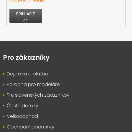
PŘIHLÁSIT
SE
Z
á
p
Pro zákazníky
a
t
Doprava a platba
í
Poradna pro modeláře
Pre slovenských zákazníkov
Časté dotazy
Velkoobchod
Obchodní podmínky