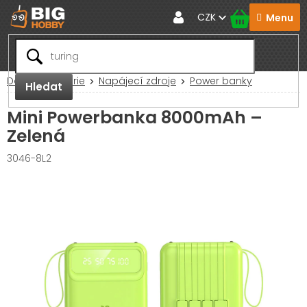
Přejít
CZK
na
obsah
Domů
Baterie
Napájecí zdroje
Power banky
Hledat
Mini Powerbanka 8000mAh –
Zelená
3046-8L2