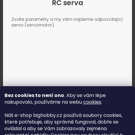
RC serva
Zvolte parametry a my vám najdeme odpovídající
servo (servomotor).
Bez cookies to není ono
. Aby se vám lépe
nakupovalo, používáme na webu
cookies
.
Jak vybrat správné servo?
Náš e-shop bighobby.cz používá soubory cookies,
které potřebuje, aby správně fungoval, dobře se
Najít správné servo
ovládal a aby se Vám zobrazovaly zejména