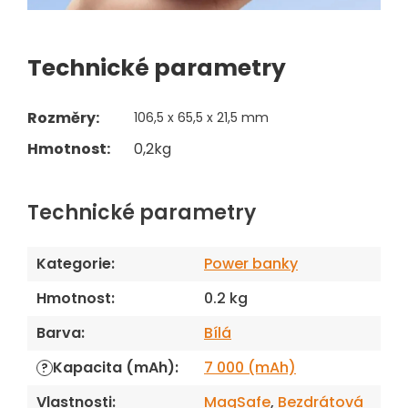
Technické parametry
Rozměry:
106,5 x 65,5 x 21,5 mm
Hmotnost:
0,2kg
Technické parametry
Kategorie
:
Power banky
Hmotnost
:
0.2 kg
Barva
:
Bílá
Kapacita (mAh)
:
7 000 (mAh)
?
Vlastnosti
:
MagSafe
,
Bezdrátová