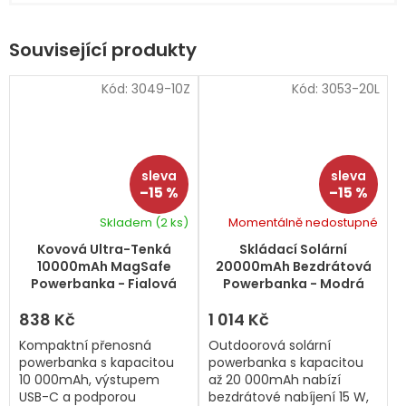
Související produkty
Kód:
3049-10Z
Kód:
3053-20L
–15 %
–15 %
Skladem
(2 ks)
Momentálně nedostupné
Kovová Ultra-Tenká
Skládací Solární
10000mAh MagSafe
20000mAh Bezdrátová
Powerbanka - Fialová
Powerbanka - Modrá
838 Kč
1 014 Kč
Kompaktní přenosná
Outdoorová solární
powerbanka s kapacitou
powerbanka s kapacitou
10 000mAh, výstupem
až 20 000mAh nabízí
USB-C a podporou
bezdrátové nabíjení 15 W,