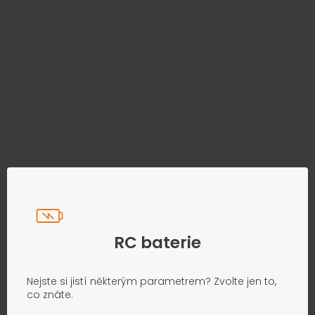
Najděte správný díl bez
zbytečného hledání
Přesně podle parametrů vašeho modelu
RC baterie
Nejste si jistí některým parametrem? Zvolte jen to,
co znáte.