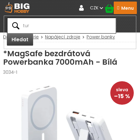
Přejít
CZK
na
obsah
Domů
Baterie
Napájecí zdroje
Power banky
Hledat
*MagSafe bezdrátová
Powerbanka 7000mAh - Bílá
3034-1
–15 %