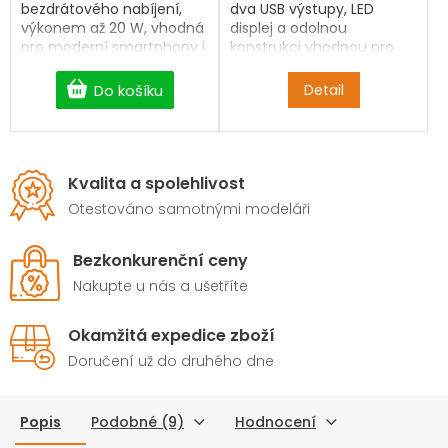
bezdrátového nabíjení,
dva USB výstupy, LED
výkonem až 20 W, vhodná
displej a odolnou
pro moderní smartphony i
konstrukci vhodnou pro
jiná zařízení — ideální jako
cestování a kempování.
stylový cestovní doplněk.
Do košíku
Detail
Kvalita a spolehlivost
Otestováno samotnými modeláři
Bezkonkurenční ceny
Nakupte u nás a ušetříte
Okamžitá expedice zboží
Doručení už do druhého dne
Popis
Podobné (9)
Hodnocení