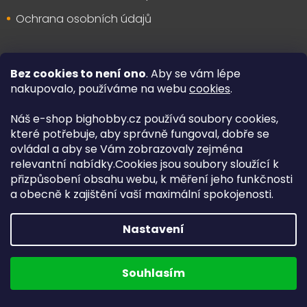
Ochrana osobních údajů
Bez cookies to není ono
. Aby se vám lépe
O nás
nakupovalo, používáme na webu
cookies
.
Náš e-shop bighobby.cz používá soubory cookies,
O nás
které potřebuje, aby správně fungoval, dobře se
Recenze obchodu
ovládal a aby se Vám zobrazovaly zejména
relevantní nabídky.Cookies jsou soubory sloužící k
Záruční a pozáruční servis
přizpůsobení obsahu webu, k měření jeho funkčnosti
a obecně k zajištění vaší maximální spokojenosti.
Osobní odběr v Lanškrouně
Kontakty
Nastavení
Souhlasím
Kontakt