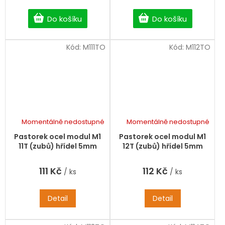
Do košíku
Do košíku
Kód:
M111TO
Kód:
M112TO
Momentálně nedostupné
Momentálně nedostupné
Pastorek ocel modul M1
Pastorek ocel modul M1
11T (zubů) hřídel 5mm
12T (zubů) hřídel 5mm
111 Kč
112 Kč
/ ks
/ ks
Detail
Detail