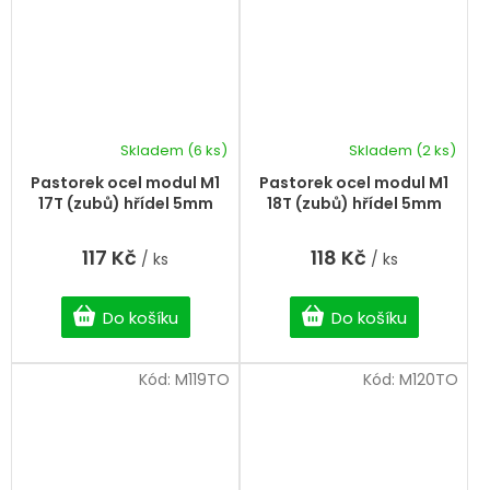
Skladem
(6 ks)
Skladem
(2 ks)
Pastorek ocel modul M1
Pastorek ocel modul M1
17T (zubů) hřídel 5mm
18T (zubů) hřídel 5mm
117 Kč
118 Kč
/ ks
/ ks
Do košíku
Do košíku
Kód:
M119TO
Kód:
M120TO