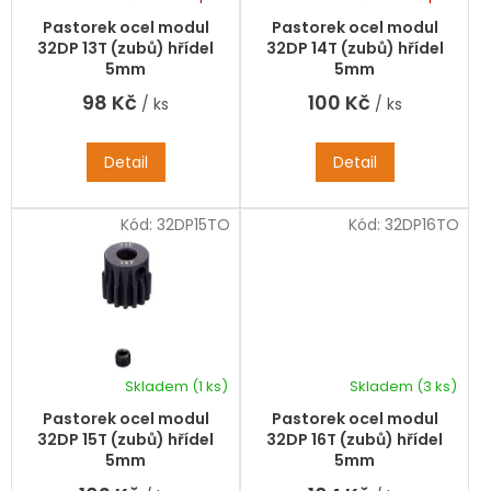
t
u
ů
k
Pastorek ocel modul
Pastorek ocel modul
t
32DP 13T (zubů) hřídel
32DP 14T (zubů) hřídel
ů
5mm
5mm
98 Kč
100 Kč
/ ks
/ ks
Detail
Detail
Kód:
32DP15TO
Kód:
32DP16TO
Skladem
(1 ks)
Skladem
(3 ks)
Pastorek ocel modul
Pastorek ocel modul
32DP 15T (zubů) hřídel
32DP 16T (zubů) hřídel
5mm
5mm