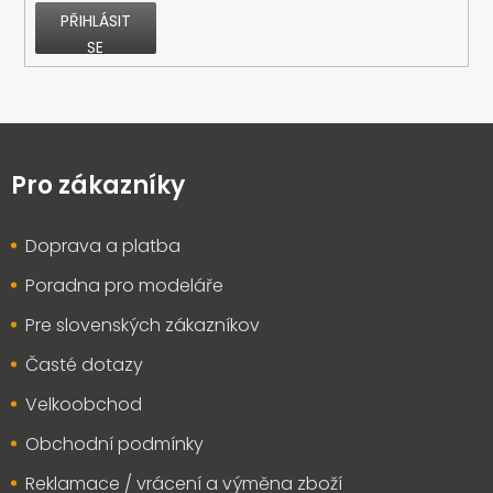
PŘIHLÁSIT
SE
Z
á
p
Pro zákazníky
a
t
Doprava a platba
í
Poradna pro modeláře
Pre slovenských zákazníkov
Časté dotazy
Velkoobchod
Obchodní podmínky
Reklamace / vrácení a výměna zboží