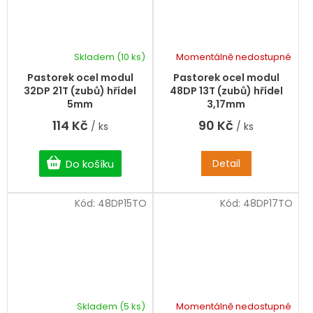
Skladem
(10 ks)
Momentálně nedostupné
Pastorek ocel modul
Pastorek ocel modul
32DP 21T (zubů) hřídel
48DP 13T (zubů) hřídel
5mm
3,17mm
114 Kč
90 Kč
/ ks
/ ks
Do košíku
Detail
Kód:
48DP15TO
Kód:
48DP17TO
Skladem
(5 ks)
Momentálně nedostupné