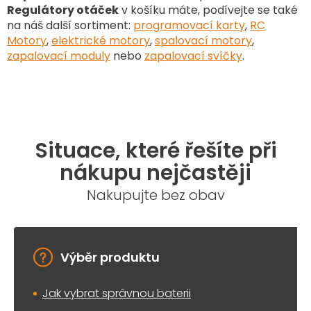
Regulátory otáček
v košíku máte, podívejte se také
na náš další sortiment
:
programovací karty
,
RC
Motory
,
elektrické motory
,
spalovací motory
,
zapalovací moduly
nebo
zapalovací svíčky
.
Situace, které řešíte při
nákupu nejčastěji
Nakupujte bez obav
Výběr produktu
Jak vybrat správnou baterii