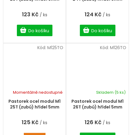
123 Kč
124 Kč
/ ks
/ ks
Do košíku
Do košíku
Kód:
M125TO
Kód:
M126TO
Momentálně nedostupné
Skladem
(5 ks)
Pastorek ocel modul M1
Pastorek ocel modul M1
25T (zubů) hřídel 5mm
26T (zubů) hřídel 5mm
125 Kč
126 Kč
/ ks
/ ks