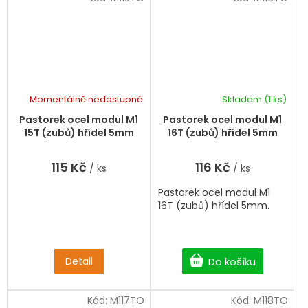
Momentálně nedostupné
Skladem
(1 ks)
Pastorek ocel modul M1
Pastorek ocel modul M1
15T (zubů) hřídel 5mm
16T (zubů) hřídel 5mm
115 Kč
116 Kč
/ ks
/ ks
Pastorek ocel modul M1
16T (zubů) hřídel 5mm.
Detail
Do košíku
Kód:
M117TO
Kód:
M118TO