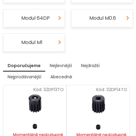
Modul 64DP
Modul M0.6
Modul M1
V
Doporučujeme
Nejlevnější
Nejdražší
ý
p
Nejprodávanější
Abecedně
Ř
i
a
s
Kód:
32DP13TO
Kód:
32DP14TO
z
p
e
r
n
í
o
p
d
r
u
o
k
d
Momentálně nedostupné
Momentálně nedostupné