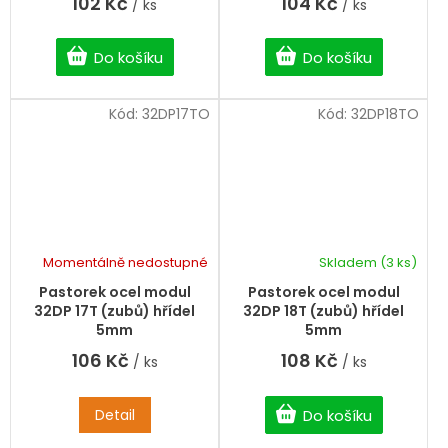
102 Kč
104 Kč
/ ks
/ ks
Do košíku
Do košíku
Kód:
32DP17TO
Kód:
32DP18TO
Momentálně nedostupné
Skladem
(3 ks)
Pastorek ocel modul
Pastorek ocel modul
32DP 17T (zubů) hřídel
32DP 18T (zubů) hřídel
5mm
5mm
106 Kč
108 Kč
/ ks
/ ks
Detail
Do košíku