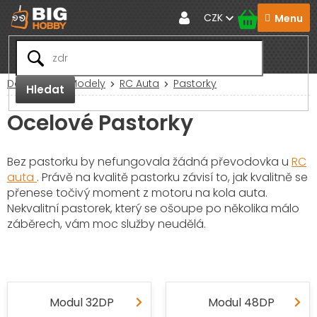
Přejít
CZK
na
obsah
Domů
RC Modely
RC Auta
Pastorky
Hledat
Ocelové Pastorky
Bez pastorku by nefungovala žádná převodovka u
RC
auta
. Právě na kvalitě pastorku závisí to, jak kvalitně se
přenese točivý moment z motoru na kola auta.
Nekvalitní pastorek, který se ošoupe po několika málo
záběrech, vám moc služby neudělá.
Modul 32DP
Modul 48DP