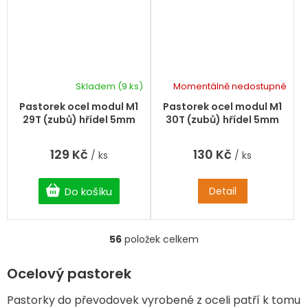
Skladem
(9 ks)
Momentálně nedostupné
Pastorek ocel modul M1
Pastorek ocel modul M1
29T (zubů) hřídel 5mm
30T (zubů) hřídel 5mm
129 Kč
130 Kč
/ ks
/ ks
Do košíku
Detail
56
položek celkem
O
v
l
Ocelový pastorek
á
d
Pastorky do převodovek vyrobené z oceli patří k tomu