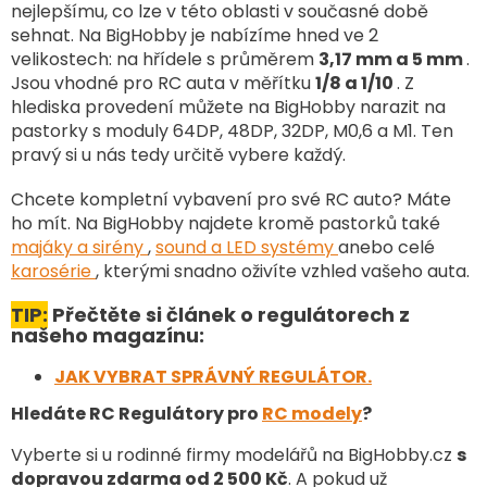
a
nejlepšímu, co lze v této oblasti v současné době
c
sehnat. Na BigHobby je nabízíme hned ve 2
í
velikostech: na hřídele s průměrem
3,17 mm a 5 mm
.
p
Jsou vhodné pro RC auta v měřítku
1/8 a 1/10
. Z
r
v
hlediska provedení můžete na BigHobby narazit na
k
pastorky s moduly 64DP, 48DP, 32DP, M0,6 a M1. Ten
y
pravý si u nás tedy určitě vybere každý.
v
ý
Chcete kompletní vybavení pro své RC auto? Máte
p
ho mít. Na BigHobby najdete kromě pastorků také
i
majáky a sirény
,
sound a LED systémy
anebo celé
s
karosérie
, kterými snadno oživíte vzhled vašeho auta.
u
TIP:
Přečtěte si článek o regulátorech z
našeho magazínu:
JAK VYBRAT SPRÁVNÝ REGULÁTOR.
Hledáte RC Regulátory pro
RC modely
?
Vyberte si u rodinné firmy modelářů na BigHobby.cz
s
dopravou zdarma od 2 500 Kč
. A pokud už