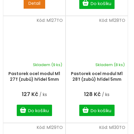
Detail
Do košíku
Kód:
M127TO
Kód:
M128TO
Skladem
(9 ks)
Skladem
(8 ks)
Pastorek ocel modul M1
Pastorek ocel modul M1
27T (zubů) hřídel 5mm
28T (zubů) hřídel 5mm
127 Kč
128 Kč
/ ks
/ ks
Do košíku
Do košíku
Kód:
M129TO
Kód:
M130TO