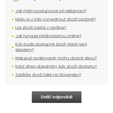
Jak mám postupovat při reklamaci?
Můžu si u Vás vyzvednout zboží osobně?
Lze zboží zaslat v obálce?
Jak funguje platba kartou online?
Kdy bude dostupné zboží, které není
skladem?
Nakupuji opakovaně, mohu dostat slevu?
Když dnes objednám, kdy zboží dostanu?
Zasíláte zboží také na Slovensko?
Další odpovědi