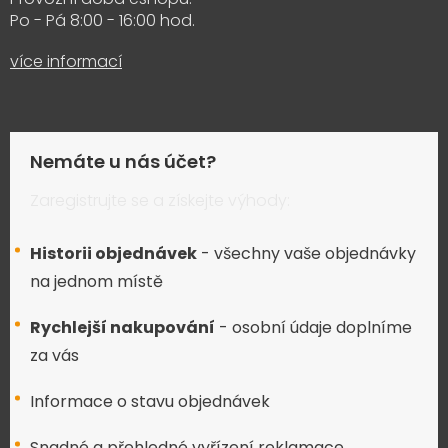
Po - Pá 8:00 - 16:00 hod.
více informací
Nemáte u nás účet?
Zaregistrujte se a získejte výhody:
Historii objednávek
- všechny vaše objednávky
na jednom místě
Rychlejší nakupování
- osobní údaje doplníme
za vás
Informace o stavu objednávek
Snadné a přehledné vyřízení reklamace