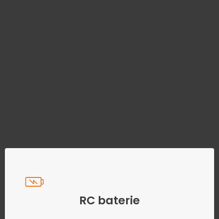
Najděte správný díl bez
zbytečného hledání
Přesně podle parametrů vašeho modelu
RC baterie