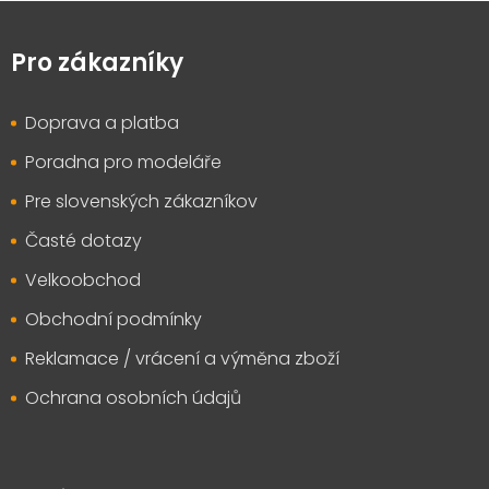
Z
á
p
Pro zákazníky
a
t
Doprava a platba
í
Poradna pro modeláře
Pre slovenských zákazníkov
Časté dotazy
Velkoobchod
Obchodní podmínky
Reklamace / vrácení a výměna zboží
Ochrana osobních údajů