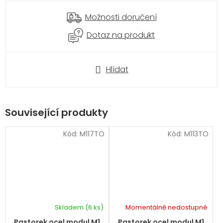
Možnosti doručení
Dotaz na produkt
Hlídat
Související produkty
Kód:
M117TO
Kód:
M113TO
Skladem
(6 ks)
Momentálně nedostupné
Pastorek ocel modul M1
Pastorek ocel modul M1