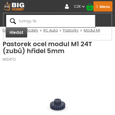
Přejít
CZK
na
obsah
Domů
RC Modely
RC Auta
Pastorky
Modul M1
Hledat
Pastorek ocel modul M1 24T
(zubů) hřídel 5mm
M124TO