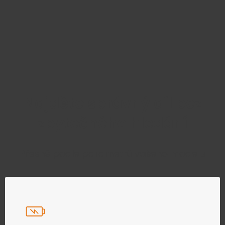
Najděte správný díl bez
zbytečného hledání
Přesně podle parametrů vašeho modelu