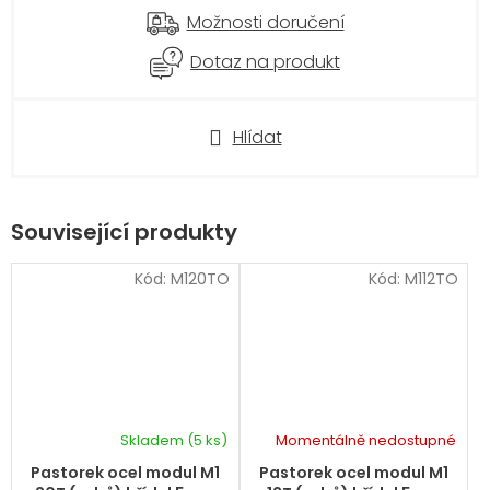
Možnosti doručení
Dotaz na produkt
Hlídat
Související produkty
Kód:
M120TO
Kód:
M112TO
Skladem
(5 ks)
Momentálně nedostupné
Pastorek ocel modul M1
Pastorek ocel modul M1