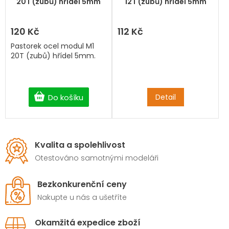
20T (zubů) hřídel 5mm
12T (zubů) hřídel 5mm
120 Kč
112 Kč
Pastorek ocel modul M1
20T (zubů) hřídel 5mm.
Do košíku
Detail
Kvalita a spolehlivost
Otestováno samotnými modeláři
Bezkonkurenční ceny
Nakupte u nás a ušetříte
Okamžitá expedice zboží