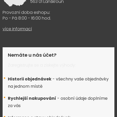
563 01 Lanškroun
Provozní doba eshopu:
Po - Pá 8:00 - 16:00 hod.
více informací
Nemáte u nás účet?
Zaregistrujte se a získejte výhody:
Historii objednávek
- všechny vaše objednávky
na jednom místě
Rychlejší nakupování
- osobní údaje doplníme
za vás