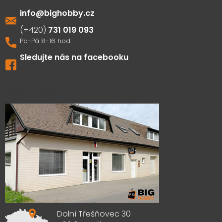
info
@
bighobby.cz
731 019 093
Sledujte nás na facebooku
Výdejna zboží
Dolní Třešňovec 30