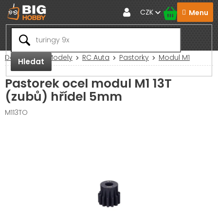
Přejít
CZK
na
obsah
Domů
RC Modely
RC Auta
Pastorky
Modul M1
Hledat
Pastorek ocel modul M1 13T
(zubů) hřídel 5mm
M113TO