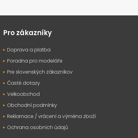
Z
á
p
Pro zákazníky
a
t
Doprava a platba
í
Poradna pro modeláře
Pre slovenských zákazníkov
Časté dotazy
Velkoobchod
Obchodní podmínky
Reklamace / vrácení a výměna zboží
Ochrana osobních údajů