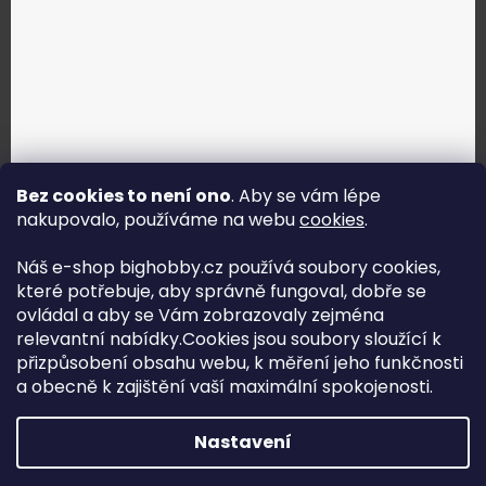
Bez cookies to není ono
. Aby se vám lépe
nakupovalo, používáme na webu
cookies
.
Jak vybrat správné servo?
Náš e-shop bighobby.cz používá soubory cookies,
které potřebuje, aby správně fungoval, dobře se
Najít správné servo
ovládal a aby se Vám zobrazovaly zejména
relevantní nabídky.Cookies jsou soubory sloužící k
přizpůsobení obsahu webu, k měření jeho funkčnosti
a obecně k zajištění vaší maximální spokojenosti.
Copyright (c) 2016 -2026 Big hobby.cz - všechna práva
Nastavení
vyhrazena