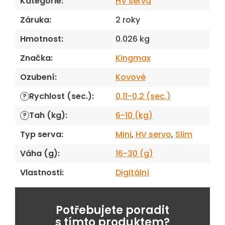
Kategorie
:
HV serva
Záruka
:
2 roky
Hmotnost
:
0.026 kg
Značka
:
Kingmax
Ozubení
:
Kovové
Rychlost (sec.)
:
0,11-0,2 (sec.)
?
Tah (kg)
:
6-10 (kg)
?
Typ serva
:
Mini
,
HV servo
,
Slim
Váha (g)
:
16-30 (g)
Vlastnosti
:
Digitální
Potřebujete poradit
s tímto produktem?