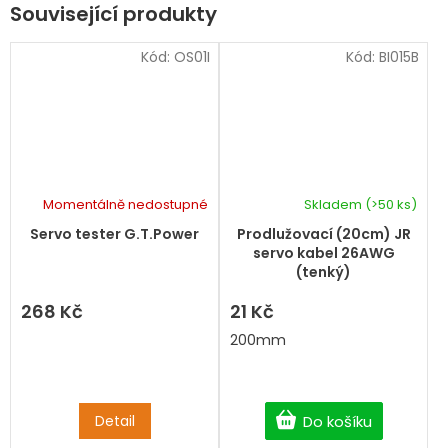
Související produkty
Kód:
OS01I
Kód:
BI015B
Momentálně nedostupné
Skladem
(>50 ks)
Servo tester G.T.Power
Prodlužovací (20cm) JR
servo kabel 26AWG
(tenký)
268 Kč
21 Kč
200mm
Detail
Do košíku