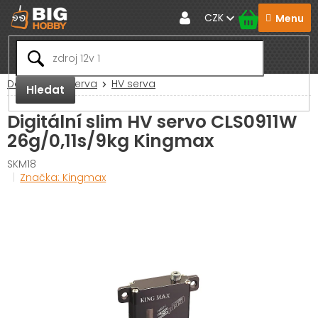
Přejít
CZK
na
obsah
Domů
RC Serva
HV serva
Hledat
Digitální slim HV servo CLS0911W
26g/0,11s/9kg Kingmax
SKM18
Značka:
Kingmax