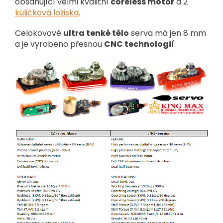
obsahující velmi kvalitní
coreless motor
a 2
kuličková ložiska
.
Celokovové
ultra tenké tělo
serva má jen 8 mm
a je vyrobeno přesnou
CNC technologií
.