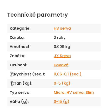
Technické parametry
Kategorie
:
HV serva
Záruka
:
2 roky
Hmotnost
:
0.009 kg
Značka
:
JX Servo
Ozubení
:
Kovové
Rychlost (sec.)
:
0,06-0,1 (sec.)
?
Tah (kg)
:
0-5 (kg)
?
Typ serva
:
Micro
,
HV servo
,
Slim
Váha (g)
:
0-15 (g)