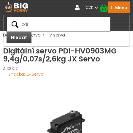
Přejít
CZK
na
obsah
Domů
RC Serva
HV serva
Hledat
Digitální servo PDI-HV0903MG
9,4g/0,07s/2,6kg JX Servo
AJX007
Značka:
JX Servo