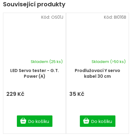
Související produkty
Kód:
OS01J
Kód:
BI016B
Skladem
(25 ks)
Skladem
(>50 ks)
LED Servo tester - G.T.
Prodlužovací Y servo
Power (A)
kabel 30 cm
229 Kč
35 Kč
Do košíku
Do košíku