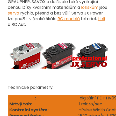
GRAUPNER, SAVOX a další, ale také vynikající
cenou. Díky kvalitním materiálům a
ložiskům
jsou
serva
rychlá, přesná a bez vůlí. Serva JX Power
lze použít v široké škále
RC modelů
Letadel,
Heli
a RC Aut.
Technické parametry:
Micro servo
:
digitální PDI-HV
Mrtvý tah:
1 micro/sec
Kontrolní systém
:
+Pulse Width Cont
Pracovní frekv.:
1520 micro/s / 33