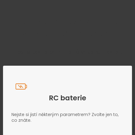
Najděte správný díl bez
zbytečného hledání
Přesně podle parametrů vašeho modelu
RC baterie
Nejste si jistí některým parametrem? Zvolte jen to,
co znáte.