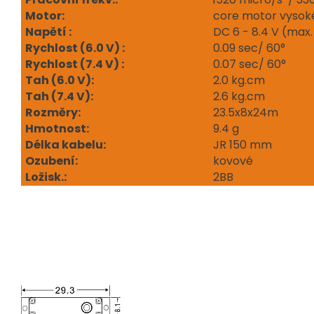
Motor:
core motor vysoké
Napětí :
DC 6 - 8.4 V (max.
Rychlost (6.0 V) :
0.09 sec/ 60°
Rychlost (7.4 V) :
0.07 sec/ 60°
Tah (6.0 V):
2.0 kg.cm
Tah (7.4 V):
2.6 kg.cm
Rozměry:
23.5x8x24m
Hmotnost:
9.4 g
Délka kabelu:
JR 150 mm
Ozubení:
kovové
Ložisk.:
2BB