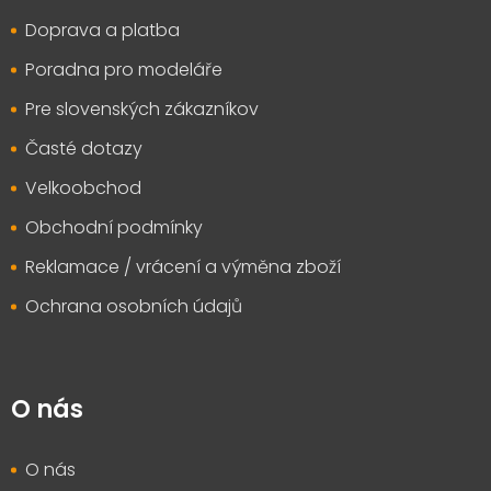
t
Doprava a platba
í
Poradna pro modeláře
Pre slovenských zákazníkov
Časté dotazy
Velkoobchod
Obchodní podmínky
Reklamace / vrácení a výměna zboží
Ochrana osobních údajů
O nás
O nás