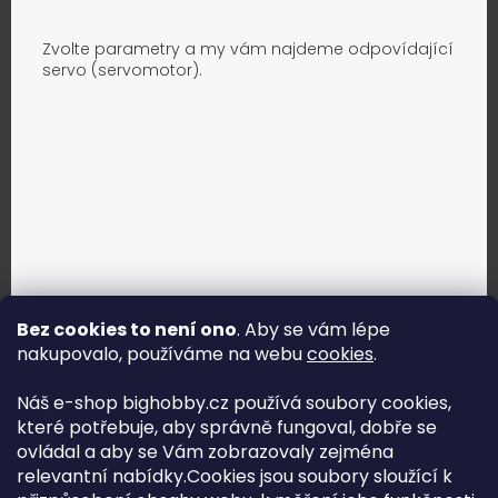
Zvolte parametry a my vám najdeme odpovídající
servo (servomotor).
Bez cookies to není ono
. Aby se vám lépe
nakupovalo, používáme na webu
cookies
.
Jak vybrat správné servo?
Náš e-shop bighobby.cz používá soubory cookies,
které potřebuje, aby správně fungoval, dobře se
Najít správné servo
ovládal a aby se Vám zobrazovaly zejména
relevantní nabídky.Cookies jsou soubory sloužící k