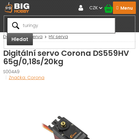
Přejít
CZK
na
obsah
Domů
RC Serva
HV serva
Hledat
Digitální servo Corona DS559HV
65g/0,18s/20kg
S004A9
Značka:
Corona