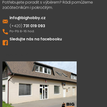
info
@
bighobby.cz
731 019 093
Sledujte nás na facebooku
Výdejna zboží