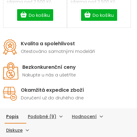
zdarma nad 2 500 Kč.
zdarma nad 2 500 Kč.
Professional Digital
Professional Digital HV
Brushless standard servo.
Coreless servo.
Do košíku
Do košíku
Kvalita a spolehlivost
Otestováno samotnými modeláři
Bezkonkurenční ceny
Nakupte u nás a ušetříte
Okamžitá expedice zboží
Doručení už do druhého dne
Popis
Podobné (9)
Hodnocení
Diskuze