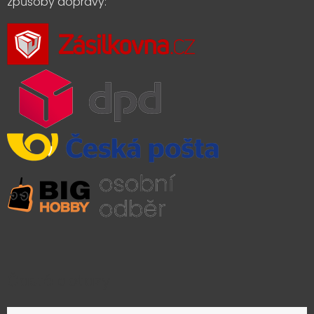
způsoby dopravy:
Časté dotazy