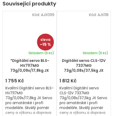
Související produkty
Kód:
AJX099
Kód:
AJX118
–15 %
Skladem
(6 ks)
Skladem
(6 ks)
*Digitální servo BLS-
Digitální servo CLS-12V
HV7117MG
7337MG
73g/0,09s/17,8kg JX
73g/0,08s/37,5kg JX
Servo
Servo
1 755 Kč
1 812 Kč
Kvalitní Digitální servo BLS-
Kvalitní Digitální servo
HV7117MG
CLS-12V 7337MG
73g/0,09s/17,8kg JX Servo
73g/0,08s/37,5kg JX Servo
pro amatérské i profi
pro amatérské i profi
modeláře. Skvělý poměr
modeláře. Skvělý poměr
ceny a výkonu a doprava
ceny a výkonu a doprava