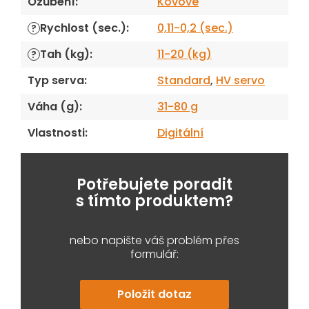
Ozubení
:
Kovové
Rychlost (sec.)
:
0,11-0,2 (sec.)
?
Tah (kg)
:
11-20 (kg)
?
Typ serva
:
Standard
,
HV servo
Váha (g)
:
31-80 g
Vlastnosti
:
Digitální
Potřebujete poradit
s tímto produktem?
nebo napište váš problém přes
formulář:
Položit dotaz