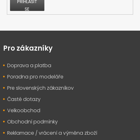
PŘIHLÁSIT
SE
Z
á
p
Pro zákazníky
a
t
Doprava a platba
í
Poradna pro modeláře
Pre slovenských zákazníkov
Časté dotazy
Velkoobchod
Obchodní podmínky
Reklamace / vrácení a výměna zboží