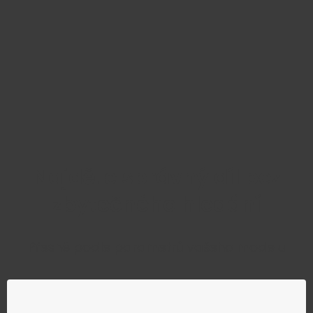
Najděte správný díl bez
zbytečného hledání
Přesně podle parametrů vašeho modelu