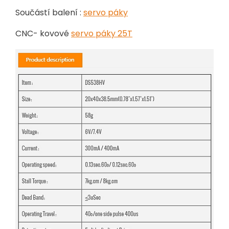
Součástí balení :
servo páky
CNC- kovové
servo páky 25T