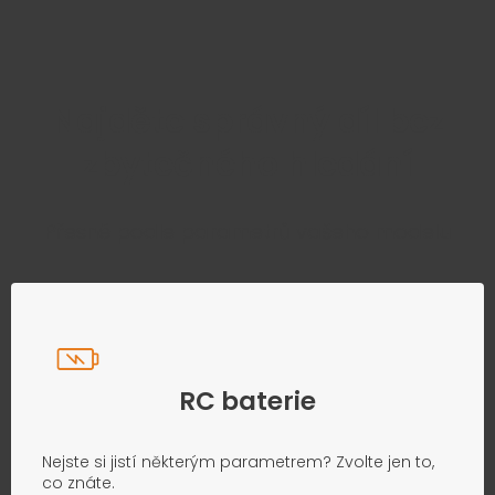
Najděte správný díl bez
zbytečného hledání
Přesně podle parametrů vašeho modelu
RC baterie
Nejste si jistí některým parametrem? Zvolte jen to,
co znáte.