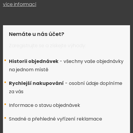
více informací
Nemáte u nás účet?
Zaregistrujte se a získejte výhody:
Historii objednávek
- všechny vaše objednávky
na jednom místě
Rychlejší nakupování
- osobní údaje doplníme
za vás
Informace o stavu objednávek
Snadné a přehledné vyřízení reklamace