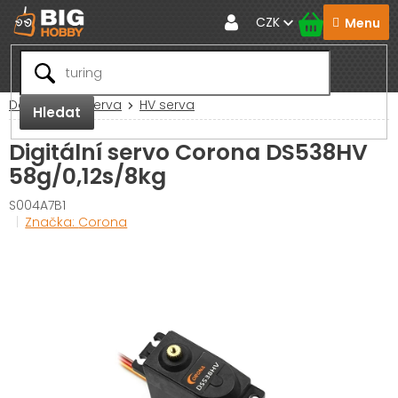
Přejít
CZK
na
obsah
Domů
RC Serva
HV serva
Hledat
Digitální servo Corona DS538HV
58g/0,12s/8kg
S004A7B1
Značka:
Corona