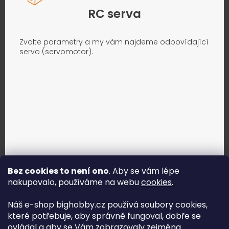
RC serva
Zvolte parametry a my vám najdeme odpovídající
servo (servomotor).
Bez cookies to není ono
. Aby se vám lépe
nakupovalo, používáme na webu
cookies
.
Jak vybrat správné servo?
Náš e-shop bighobby.cz používá soubory cookies,
které potřebuje, aby správně fungoval, dobře se
Najít správné servo
ovládal a aby se Vám zobrazovaly zejména