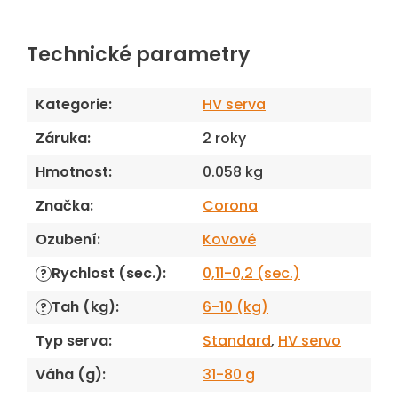
Technické parametry
Kategorie
:
HV serva
Záruka
:
2 roky
Hmotnost
:
0.058 kg
Značka
:
Corona
Ozubení
:
Kovové
Rychlost (sec.)
:
0,11-0,2 (sec.)
?
Tah (kg)
:
6-10 (kg)
?
Typ serva
:
Standard
,
HV servo
Váha (g)
:
31-80 g