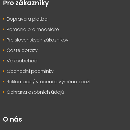
p
Pro zákazníky
a
t
Doprava a platba
í
Poradna pro modeláře
Pre slovenských zákazníkov
Časté dotazy
Velkoobchod
Obchodní podmínky
Reklamace / vrácení a výměna zboží
Ochrana osobních údajů
O nás