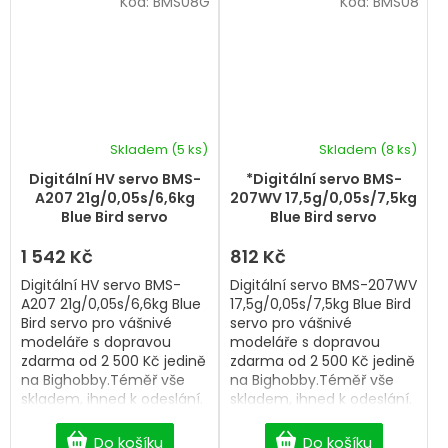
Kód:
BMS08G
Kód:
BMS08
Skladem
(5 ks)
Skladem
(8 ks)
Digitální HV servo BMS-
*Digitální servo BMS-
A207 21g/0,05s/6,6kg
207WV 17,5g/0,05s/7,5kg
Blue Bird servo
Blue Bird servo
1 542 Kč
812 Kč
Digitální HV servo BMS-
Digitální servo BMS-207WV
A207 21g/0,05s/6,6kg Blue
17,5g/0,05s/7,5kg Blue Bird
Bird servo pro vášnivé
servo pro vášnivé
modeláře s dopravou
modeláře s dopravou
zdarma od 2 500 Kč jedině
zdarma od 2 500 Kč jedině
na Bighobby.Téměř vše
na Bighobby.Téměř vše
skladem, ihned k odeslání.
skladem, ihned k odeslání.
Professional Digital servo.
Professional Digital servo.
Do košíku
Do košíku