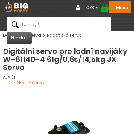
Přejít
CZK
na
obsah
Domů
RC Serva
Robotická serva
Hledat
Digitální servo pro lodní navijáky
W-6114D-4 61g/0,6s/14,5kg JX
Servo
AJX131
Značka:
JX Servo