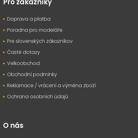
p
Pro zákazníky
a
t
Doprava a platba
í
Poradna pro modeláře
Pre slovenských zákazníkov
Časté dotazy
Velkoobchod
Obchodní podmínky
Reklamace / vrácení a výměna zboží
Ochrana osobních údajů
O nás