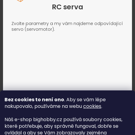
RC serva
Zvolte parametry a my vám najdeme odpovídající
servo (servomotor).
Bez cookies to není ono
. Aby se vám lépe
nakupovalo, používáme na webu
cookies
.
Jak vybrat správné servo?
Náš e-shop bighobby.cz používá soubory cookies,
které potřebuje, aby správně fungoval, dobře se
Najít správné servo
ovládal a aby se Vám zobrazovaly zejména