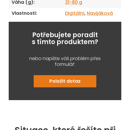
Váha (g)
:
31-80 g
Vlastnosti
:
Digitální
,
Navijáková
Potřebujete poradit
s tímto produktem?
nebo napište váš problém přes
formulář:
Položit dotaz