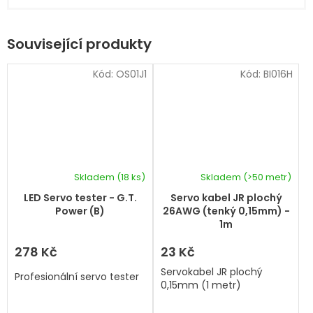
Související produkty
Kód:
OS01J1
Kód:
BI016H
Skladem
(18 ks)
Skladem
(>50 metr)
LED Servo tester - G.T.
Servo kabel JR plochý
Power (B)
26AWG (tenký 0,15mm) -
1m
278 Kč
23 Kč
Servokabel JR plochý
Profesionální servo tester
0,15mm (1 metr)