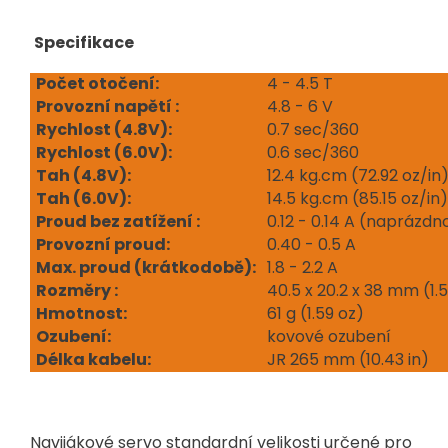
Specifikace
Počet otočení:
4 - 4.5 T
Provozní napětí :
4.8 - 6 V
Rychlost (4.8V):
0.7 sec/360
Rychlost (6.0V):
0.6 sec/360
Tah (4.8V):
12.4 kg.cm (72.92 oz/in
Tah (6.0V):
14.5 kg.cm (85.15 oz/in)
Proud bez zatížení :
0.12 - 0.14 A (naprázdn
Provozní proud:
0.40 - 0.5 A
Max. proud (krátkodobě):
1.8 - 2.2 A
Rozměry :
40.5 x 20.2 x 38 mm (1.59
Hmotnost:
61 g (1.59 oz)
Ozubení:
kovové ozubení
Délka kabelu:
JR 265 mm (10.43 in)
Navijákové servo standardní velikosti určené pro