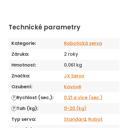
Technické parametry
Kategorie
:
Robotická serva
Záruka
:
2 roky
Hmotnost
:
0.061 kg
Značka
:
JX Servo
Ozubení
:
Kovové
Rychlost (sec.)
:
0,21 a více (sec.)
?
Tah (kg)
:
11-20 (kg)
?
Typ serva
:
Standard
,
Robot