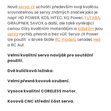
Nová
serva JX
uchvátí především svoji kvalitou
srovnatelnou se servy známých značek jako je
např. HD POWER, KDS, HITEC, XQ Power,
FUTABA
,
GRAUPNER, SAVOX a další, ale také vynikající
cenou. Díky kvalitním materiálům a
ložiskům
jsou
serva
rychlá, přesná a bez vůlí. Serva JX Power
lze použít v široké škále
RC modelů
Letadel,
Heli
a RC Aut.
Velmi kvalitní servo naviják pro soutěžní
použití.
Dvě kuličková ložiska.
Velmi přesné kovové ozubení.
Vysoce kvalitní CORELESS motor.
Kovová CNC střední část serva.