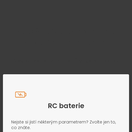
Najděte správný díl bez
zbytečného hledání
Přesně podle parametrů vašeho modelu
RC baterie
Nejste si jistí některým parametrem? Zvolte jen to,
co znáte.