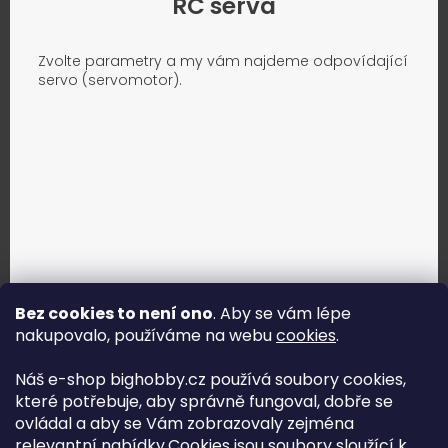
RC serva
Zvolte parametry a my vám najdeme odpovídající
servo (servomotor).
Bez cookies to není ono
. Aby se vám lépe
nakupovalo, používáme na webu
cookies
.
Jak vybrat správné servo?
Náš e-shop bighobby.cz používá soubory cookies,
které potřebuje, aby správně fungoval, dobře se
Najít správné servo
ovládal a aby se Vám zobrazovaly zejména
relevantní nabídky.Cookies jsou soubory sloužící k