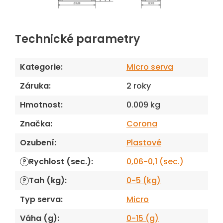
Technické parametry
Kategorie
:
Micro serva
Záruka
:
2 roky
Hmotnost
:
0.009 kg
Značka
:
Corona
Ozubení
:
Plastové
Rychlost (sec.)
:
0,06-0,1 (sec.)
?
Tah (kg)
:
0-5 (kg)
?
Typ serva
:
Micro
Váha (g)
:
0-15 (g)