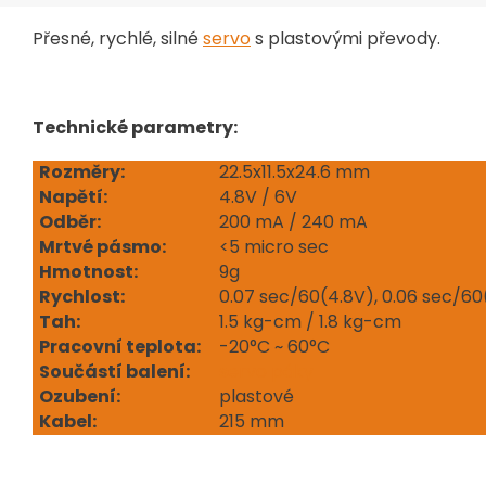
Přesné, rychlé, silné
servo
s plastovými převody.
Technické parametry:
Rozměry:
22.5x11.5x24.6 mm
Napětí:
4.8V / 6V
Odběr:
200 mA / 240 mA
Mrtvé pásmo:
<5 micro sec
Hmotnost:
9g
Rychlost:
0.07 sec/60(4.8V), 0.06 sec/6
Tah:
1.5 kg-cm / 1.8 kg-cm
Pracovní teplota:
-20°C ~ 60°C
Součástí balení:
servo páky
Ozubení:
plastové
Kabel:
215 mm