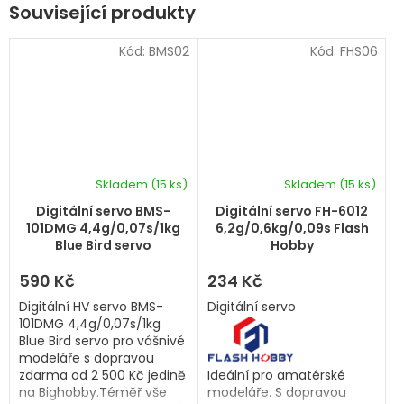
Související produkty
Kód:
BMS02
Kód:
FHS06
Skladem
(15 ks)
Skladem
(15 ks)
Digitální servo BMS-
Digitální servo FH-6012
101DMG 4,4g/0,07s/1kg
6,2g/0,6kg/0,09s Flash
Blue Bird servo
Hobby
590 Kč
234 Kč
Digitální HV servo BMS-
Digitální servo
101DMG 4,4g/0,07s/1kg
Blue Bird servo pro vášnivé
modeláře s dopravou
zdarma od 2 500 Kč jedině
Ideální pro amatérské
na Bighobby.Téměř vše
modeláře. S dopravou