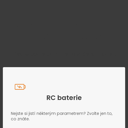
Najděte správný díl bez
zbytečného hledání
Přesně podle parametrů vašeho modelu
RC baterie
Nejste si jistí některým parametrem? Zvolte jen to,
co znáte.