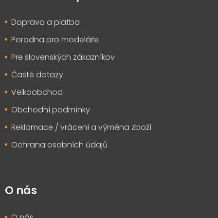
a
t
Doprava a platba
í
Poradna pro modeláře
Pre slovenských zákazníkov
Časté dotazy
Velkoobchod
Obchodní podmínky
Reklamace / vrácení a výměna zboží
Ochrana osobních údajů
O nás
O nás