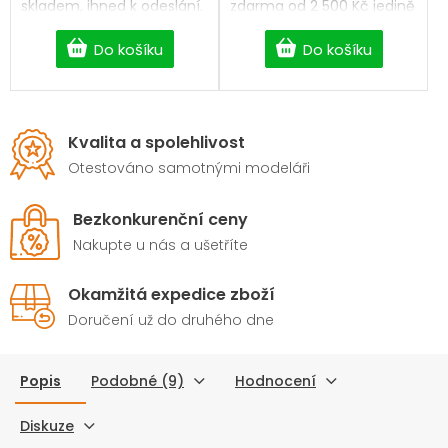
skladem, ihned k odeslání.
zdarma od 2 500 Kč jedině
Professional Digital servo
na
Bighobby
.Téměř vše
skladem, ihned k odeslání.
Do košíku
Do košíku
Kvalita a spolehlivost
Otestováno samotnými modeláři
Bezkonkurenční ceny
Nakupte u nás a ušetříte
Okamžitá expedice zboží
Doručení už do druhého dne
Popis
Podobné (9)
Hodnocení
Diskuze