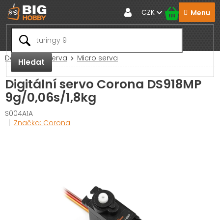
Přejít
CZK
na
obsah
Domů
RC Serva
Micro serva
Hledat
Digitální servo Corona DS918MP
9g/0,06s/1,8kg
S004A1A
Značka:
Corona