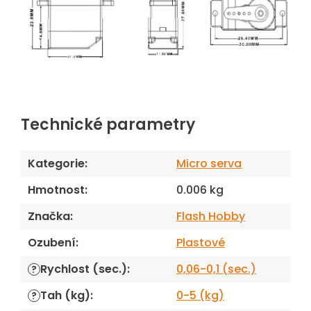
Technické parametry
Kategorie
:
Micro serva
Hmotnost
:
0.006 kg
Značka
:
Flash Hobby
Ozubení
:
Plastové
Rychlost (sec.)
:
0,06-0,1 (sec.)
?
Tah (kg)
:
0-5 (kg)
?