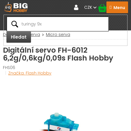
Přejít
CZK
na
obsah
Domů
RC Serva
Micro serva
Hledat
Digitální servo FH-6012
6,2g/0,6kg/0,09s Flash Hobby
FHS06
Značka:
Flash Hobby