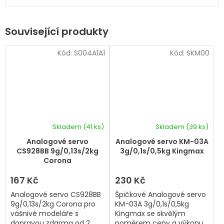
Související produkty
Kód:
S004A1A1
Kód:
SKM00
Skladem
(41 ks)
Skladem
(39 ks)
Analogové servo
Analogové servo KM-03A
CS928BB 9g/0,13s/2kg
3g/0,1s/0,5kg Kingmax
Corona
167 Kč
230 Kč
Analogové servo CS928BB
Špičkové Analogové servo
9g/0,13s/2kg Corona pro
KM-03A 3g/0,1s/0,5kg
vášnivé modeláře s
Kingmax se skvělým
dopravou zdarma od 2
poměrem ceny a výkonu.