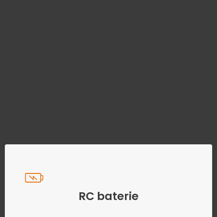
Najděte správný díl bez
zbytečného hledání
Přesně podle parametrů vašeho modelu
RC baterie