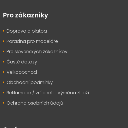
Z
á
p
Pro zákazníky
a
t
Doprava a platba
í
Poradna pro modeláře
Pre slovenských zákazníkov
Časté dotazy
Velkoobchod
Obchodní podmínky
Reklamace / vrácení a výměna zboží
Ochrana osobních údajů