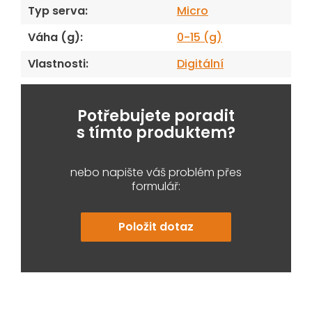
Typ serva
:
Micro
Váha (g)
:
0-15 (g)
Vlastnosti
:
Digitální
Potřebujete poradit
s tímto produktem?
nebo napište váš problém přes
formulář:
Položit dotaz