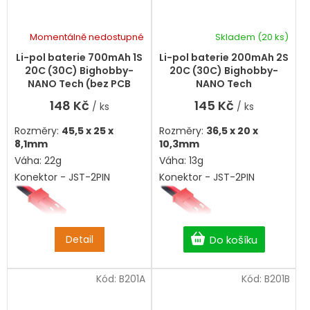
Momentálně nedostupné
Skladem
(20 ks)
Li-pol baterie 700mAh 1S
Li-pol baterie 200mAh 2S
20C (30C) Bighobby-
20C (30C) Bighobby-
NANO Tech (bez PCB
NANO Tech
ochrany)
148 Kč
145 Kč
/ ks
/ ks
Rozměry:
45,5 x 25 x
Rozměry:
36,5 x 20 x
8,1mm
10,3mm
Váha: 22g
Váha: 13g
Konektor - JST-2PIN
Konektor - JST-2PIN
Detail
Do košíku
Kód:
B201A
Kód:
B201B