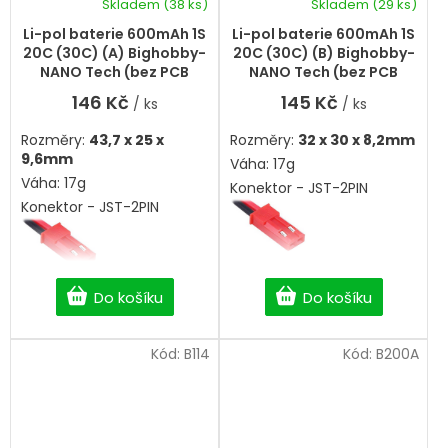
Skladem
(38 ks)
Skladem
(29 ks)
Li-pol baterie 600mAh 1S
Li-pol baterie 600mAh 1S
20C (30C) (A) Bighobby-
20C (30C) (B) Bighobby-
NANO Tech (bez PCB
NANO Tech (bez PCB
ochrany)
ochrany)
146 Kč
145 Kč
/ ks
/ ks
Rozměry:
43,7 x 25 x
Rozměry:
32 x 30 x 8,2mm
9,6mm
Váha: 17g
Váha: 17g
Konektor - JST-2PIN
Konektor - JST-2PIN
Do košíku
Do košíku
Kód:
B114
Kód:
B200A