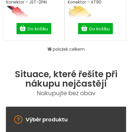
Konektor - JST-2PIN
Konektor - XT90
Do košíku
Do košíku
16
položek celkem
O
v
l
á
Situace, které řešíte při
d
a
nákupu nejčastěji
c
í
Nakupujte bez obav
p
r
v
k
y
Výběr produktu
v
ý