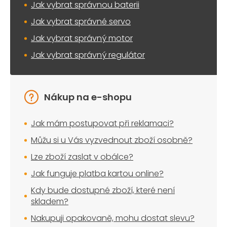
Jak vybrat správnou baterii
p
i
Jak vybrat správné servo
s
u
Jak vybrat správný motor
Jak vybrat správný regulátor
Nákup na e-shopu
Jak mám postupovat při reklamaci?
Můžu si u Vás vyzvednout zboží osobně?
Lze zboží zaslat v obálce?
Jak funguje platba kartou online?
Kdy bude dostupné zboží, které není
skladem?
Nakupuji opakovaně, mohu dostat slevu?