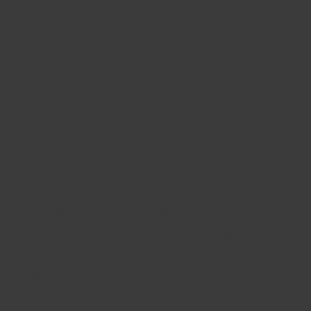
Najděte správný díl bez
zbytečného hledání
Přesně podle parametrů vašeho modelu