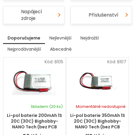
Napájecí
Příslušenství
zdroje
V
Doporučujeme
Nejlevnější
Nejdražší
ý
p
Nejprodávanější
Abecedně
Ř
i
a
s
Kód:
B105
Kód:
B107
z
p
e
r
n
í
o
p
d
r
u
o
k
d
Skladem
(20 ks)
Momentálně nedostupné
t
Průměrné
Průměrné
u
hodnocení
hodnocení
ů
k
Li-pol baterie 200mAh 1S
Li-pol baterie 350mAh 1S
produktu
produktu
t
20C (30C) Bighobby-
20C (30C) Bighobby-
je
je
ů
NANO Tech (bez PCB
NANO Tech (bez PCB
5,0
5,0
ochrany)
ochrany)