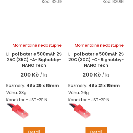
Kód:
B201E
Kód:
B201E1
Momentálně nedostupné
Momentálně nedostupné
Li-pol baterie 500mAh 2S
Li-pol baterie 500mAh 2S
25C (35C) -A- Bighobby-
20C (30C) -C- Bighobby-
NANO Tech
NANO Tech
200 Kč
200 Kč
/ ks
/ ks
Rozměry:
48 x 25 x 15mm
Rozměry:
48 x 21 x 15mm
Váha: 33g
Váha: 26g
Konektor - JST-2PIN
Konektor - JST-2PIN
Detail
Detail