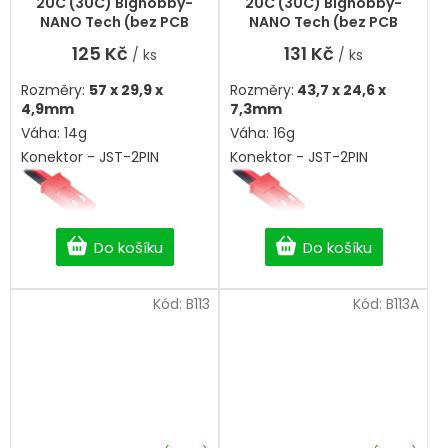
20C (30C) Bighobby-
20C (30C) Bighobby-
je
NANO Tech (bez PCB
NANO Tech (bez PCB
5,0
ochrany)
ochrany)
125 Kč
131 Kč
/ ks
/ ks
z
5
Rozměry:
57 x 29,9 x
Rozměry:
43,7 x 24,6 x
hvězdiček.
4,9mm
7,3mm
Váha: 14g
Váha: 16g
Konektor - JST-2PIN
Konektor - JST-2PIN
Do košíku
Do košíku
Kód:
B113
Kód:
B113A