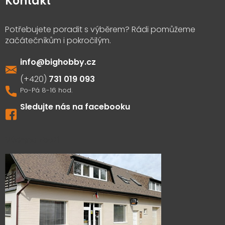
Kontakt
info
@
bighobby.cz
731 019 093
Sledujte nás na facebooku
Výdejna zboží