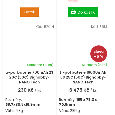
Detail
Do košíku
Kód:
B201H
Kód:
B614
–6 %
Skladem
(12 ks)
Skladem
(2 ks)
Průměrné
hodnocení
Li-pol baterie 700mAh 2S
Li-pol baterie 16000mAh
produktu
20C (30C) Bighobby-
6S 25C (50C) Bighobby-
je
NANO Tech
NANO Tech
5,0
230 Kč
6 475 Kč
/ ks
/ ks
z
5
Rozměry:
Rozměry:
185
x 75,3 x
hvězdiček.
58,7x30,8x16,9mm
70,8mm
Váha: 53g
Váha: 2165g