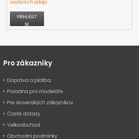
osobních údajů
PŘIHLÁSIT
SE
Z
á
p
Pro zákazníky
a
t
Doprava a platba
í
Poradna pro modeláře
Pre slovenských zákazníkov
Časté dotazy
Velkoobchod
Obchodní podmínky