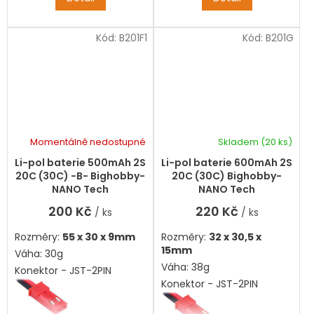
Kód:
B201F1
Kód:
B201G
Momentálně nedostupné
Skladem
(20 ks)
Li-pol baterie 500mAh 2S
Li-pol baterie 600mAh 2S
20C (30C) -B- Bighobby-
20C (30C) Bighobby-
NANO Tech
NANO Tech
200 Kč
220 Kč
/ ks
/ ks
Rozměry:
55 x 30 x 9mm
Rozměry:
32 x 30,5 x
15mm
Váha: 30g
Váha: 38g
Konektor - JST-2PIN
Konektor - JST-2PIN