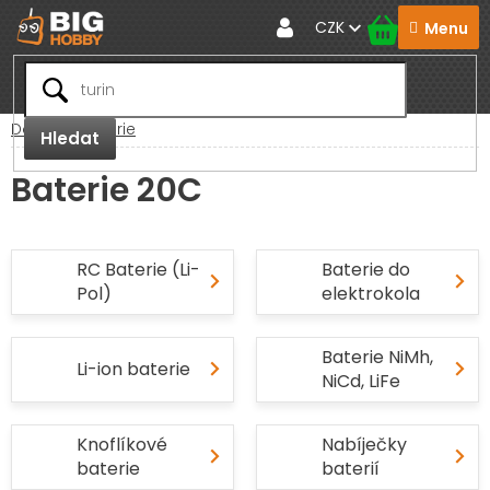
Přejít
CZK
na
obsah
Domů
Baterie
Hledat
Baterie 20C
RC Baterie (Li-
Baterie do
Pol)
elektrokola
Baterie NiMh,
Li-ion baterie
NiCd, LiFe
Knoflíkové
Nabíječky
baterie
baterií