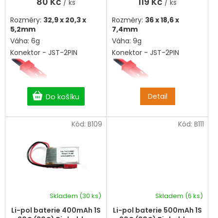
80 Kč
119 Kč
/ ks
/ ks
z
z
5
5
Rozměry:
32,9 x 20,3 x
Rozměry:
36 x 18,6 x
hvězdiček.
hvězdiček.
5,2mm
7,4mm
Váha: 6g
Váha: 9g
Konektor - JST-2PIN
Konektor - JST-2PIN
Do košíku
Detail
Kód:
B109
Kód:
B111
Skladem
(30 ks)
Skladem
(6 ks)
Průměrné
hodnocení
Li-pol baterie 400mAh 1S
Li-pol baterie 500mAh 1S
produktu