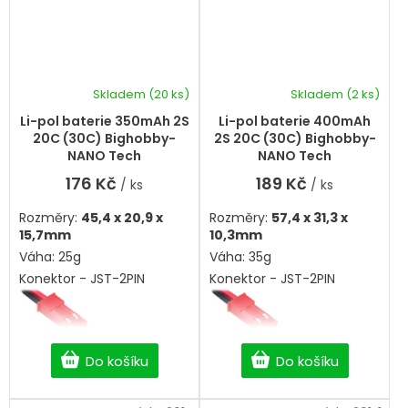
Skladem
(20 ks)
Skladem
(2 ks)
Li-pol baterie 350mAh 2S
Li-pol baterie 400mAh
20C (30C) Bighobby-
2S 20C (30C) Bighobby-
NANO Tech
NANO Tech
176 Kč
189 Kč
/ ks
/ ks
Rozměry:
45,4 x 20,9 x
Rozměry:
57,4 x 31,3 x
15,7mm
10,3mm
Váha: 25g
Váha: 35g
Konektor - JST-2PIN
Konektor - JST-2PIN
Do košíku
Do košíku