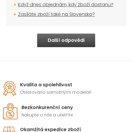
Když dnes objednám, kdy zboží dostanu?
Zasíláte zboží také na Slovensko?
Další odpovědi
Kvalita a spolehlivost
Otestováno samotnými modeláři
Bezkonkurenční ceny
Nakupte u nás a ušetříte
Okamžitá expedice zboží