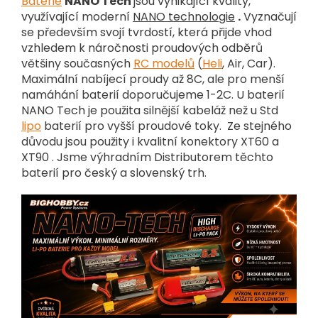
Baterie
NANO Tech
jsou vynikající kvality,
využívající moderní
NANO technologie
.
Vyznačují
se především svojí tvrdostí, která přijde vhod
vzhledem k náročnosti proudových odběrů
většiny současných
RC modelů
(
Heli
, Air, Car).
Maximální nabíjecí proudy až 8C, ale pro menší
namáhání baterií doporučujeme 1-2C. U baterií
NANO Tech je použita silnější kabeláž než u Std
lipo
baterií pro vyšší proudové toky. Ze stejného
důvodu jsou použity i kvalitní konektory XT60 a
XT90 . Jsme výhradním Distributorem těchto
baterií pro český a slovenský trh.