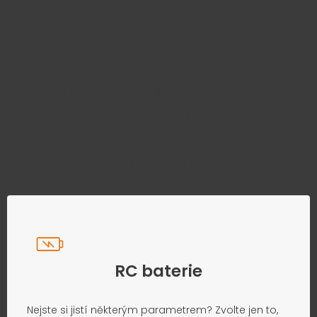
Najděte správný díl bez
zbytečného hledání
Přesně podle parametrů vašeho modelu
RC baterie
Nejste si jistí některým parametrem? Zvolte jen to,