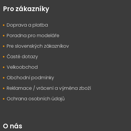
á
p
Pro zákazníky
a
t
Doprava a platba
í
Poradna pro modeláře
Pre slovenských zákazníkov
Časté dotazy
Velkoobchod
Obchodní podmínky
Reklamace / vrácení a výměna zboží
Ochrana osobních údajů
O nás