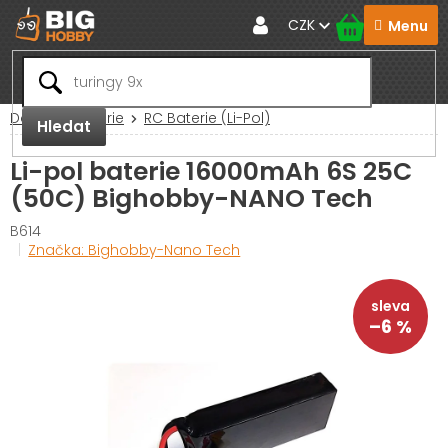
Přejít
CZK
na
obsah
Domů
Baterie
RC Baterie (Li-Pol)
Hledat
Li-pol baterie 16000mAh 6S 25C
(50C) Bighobby-NANO Tech
B614
Značka:
Bighobby-Nano Tech
–6 %