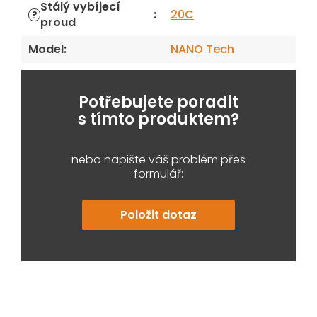
Stálý vybíjecí
:
20C
?
proud
Model
:
NANO Tech
Potřebujete poradit
s tímto produktem?
nebo napište váš problém přes
formulář:
Položit dotaz