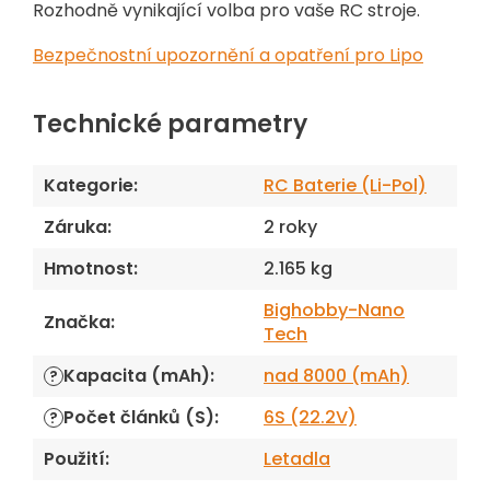
Rozhodně vynikající volba pro vaše RC stroje.
Bezpečnostní upozornění a opatření pro Lipo
Technické parametry
Kategorie
:
RC Baterie (Li-Pol)
Záruka
:
2 roky
Hmotnost
:
2.165 kg
Bighobby-Nano
Značka
:
Tech
Kapacita (mAh)
:
nad 8000 (mAh)
?
Počet článků (S)
:
6S (22.2V)
?
Použití
:
Letadla