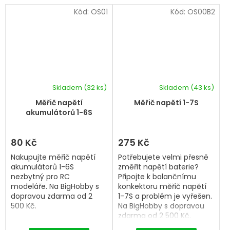
Kód:
OS01
Kód:
OS00B2
Skladem
(32 ks)
Skladem
(43 ks)
Měřič napětí
Měřič napětí 1-7S
akumulátorů 1-6S
80 Kč
275 Kč
Nakupujte měřič napětí
Potřebujete velmi přesně
akumulátorů 1-6S
změřit napětí baterie?
nezbytný pro RC
Připojte k balančnímu
modeláře. Na BigHobby s
konkektoru měřič napětí
dopravou zdarma od 2
1-7S a problém je vyřešen.
500 Kč.
Na BigHobby s dopravou
zdarma od 2 500 Kč.