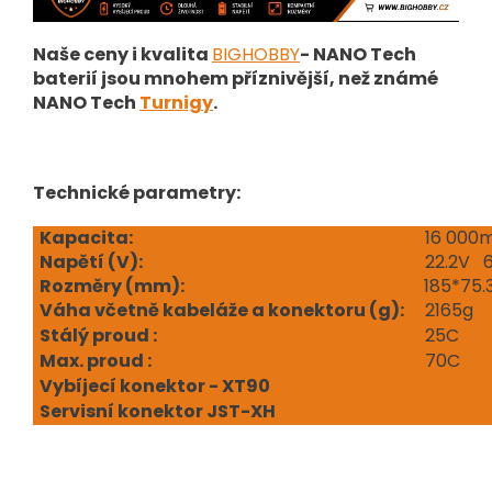
Naše ceny i kvalita
BIGHOBBY
- NANO Tech
baterií jsou mnohem příznivější, než známé
NANO Tech
Turnigy
.
Technické parametry:
Kapacita:
16 000
Napětí (V
):
22.2V 
Rozměry (mm):
185*75
Váha včetně kabeláže a konektoru (g):
2165g
Stálý proud :
25C
Max. proud :
70C
Vybíjecí konektor - XT90
Servisní konektor JST-XH