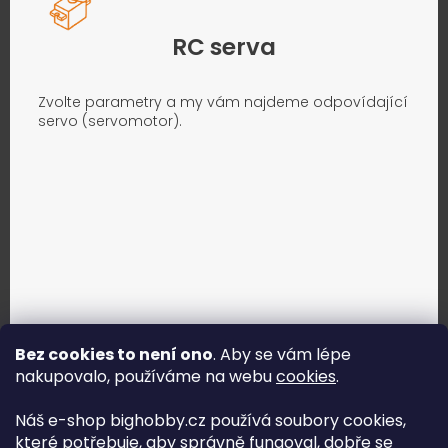
RC serva
Zvolte parametry a my vám najdeme odpovídající
servo (servomotor).
Bez cookies to není ono
. Aby se vám lépe
nakupovalo, používáme na webu
cookies
.
Jak vybrat správné servo?
Náš e-shop bighobby.cz používá soubory cookies,
které potřebuje, aby správně fungoval, dobře se