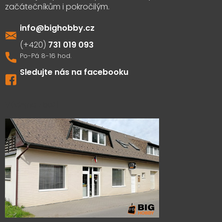
info
@
bighobby.cz
731 019 093
Sledujte nás na facebooku
Výdejna zboží