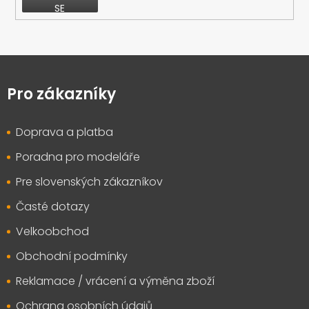
SE
Z
á
p
Pro zákazníky
a
t
Doprava a platba
í
Poradna pro modeláře
Pre slovenských zákazníkov
Časté dotazy
Velkoobchod
Obchodní podmínky
Reklamace / vrácení a výměna zboží
Ochrana osobních údajů