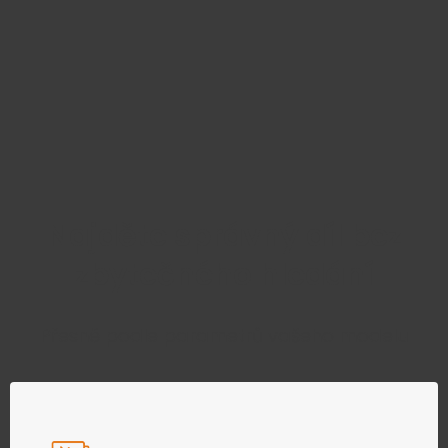
Najděte správný díl bez
zbytečného hledání
Přesně podle parametrů vašeho modelu