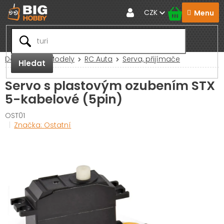
Přejít
CZK
na
obsah
Domů
RC Modely
RC Auta
Serva, přijímače
Hledat
Servo s plastovým ozubením STX
5-kabelové (5pin)
OST01
Značka:
Ostatní