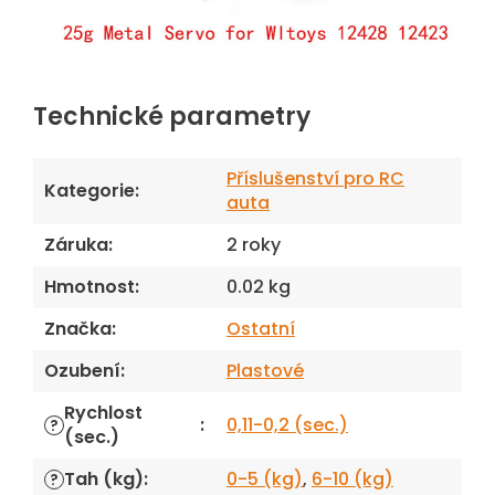
Technické parametry
Příslušenství pro RC
Kategorie
:
auta
Záruka
:
2 roky
Hmotnost
:
0.02 kg
Značka
:
Ostatní
Ozubení
:
Plastové
Rychlost
:
0,11-0,2 (sec.)
?
(sec.)
Tah (kg)
:
0-5 (kg)
,
6-10 (kg)
?