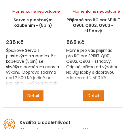
Momentálně nedostupné
Momentálně nedostupné
Servo s plastovým
Přijímač pro RC car SPIRIT
ozubením - (5pin)
Q901, Q902, Q903 -
střídavý
235 Kč
565 Kč
Špičkové Servo s
Máme pro vás přijímač
plastovým ozubením 5-
pro RC car SPIRIT Q901,
kabelové (5pin) se
Q902, Q903 - střídavý.
skvělým poměrem ceny a
Originál přímo od výrobce.
výkonu. Doprava zdarma
Na BigHobby s dopravou
nad 2 500 Kč jedině na
zdarma od 2 500 Kč.
BigHobby. S výběrem rádi
pomůžeme.
Detail
Detail
Kvalita a spolehlivost