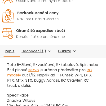
Otestováno samotnými modeláři
Bezkonkurenční ceny
Nakupte u nás a ušetříte
Okamžitá expedice zboží
Doručení už do druhého dne
Popis
Hodnocení (1)
Diskuze
Toto 5-žilové, 5-vodičové, 5-kabelové, 5pin nebo
5-ti pinové
servo
je určeno především pro
RC
modely
aut 1/12. Například - Funtek, WPL, DTX,
FTX, MTX, STX, buggy Across, RC Crawler, RC
truck a další.
Specifikace:
Značka: Wltoys
Vhodné pro: Wltoys 12428 RC Car