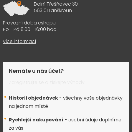
Dolní Třešňovec 30
563 01 Lanškroun
Provozní doba eshopu:
Po - Pá 8:00 - 16:00 hod.
více informací
Nemáte u nás účet?
Zaregistrujte se a získejte výhody:
Historii objednávek
- všechny vaše objednávky
na jednom místě
Rychlejší nakupování
- osobní údaje doplníme
za vás