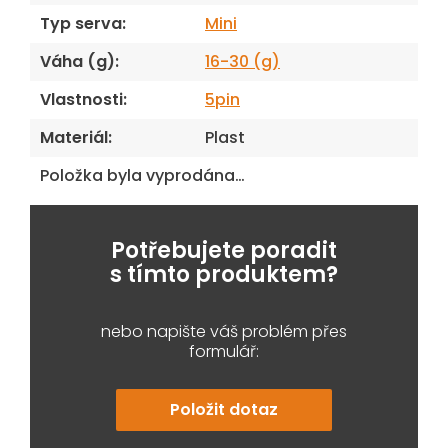
Typ serva
:
Mini
Váha (g)
:
16-30 (g)
Vlastnosti
:
5pin
Materiál
:
Plast
Položka byla vyprodána…
Potřebujete poradit
s tímto produktem?
nebo napište váš problém přes
formulář:
Položit dotaz