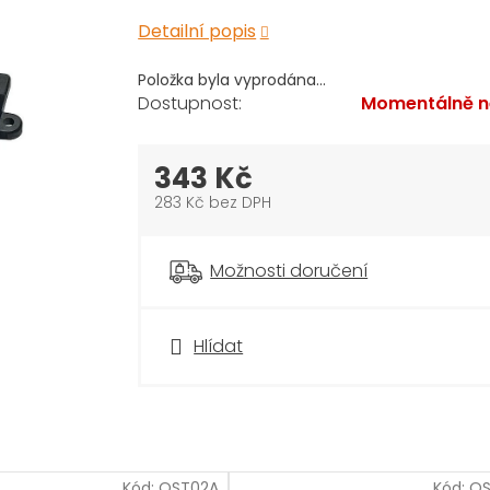
Detailní popis
Položka byla vyprodána…
Momentálně n
343 Kč
283 Kč bez DPH
Měrná
cena:
Možnosti doručení
Hlídat
Kód:
OST02A
Kód:
O