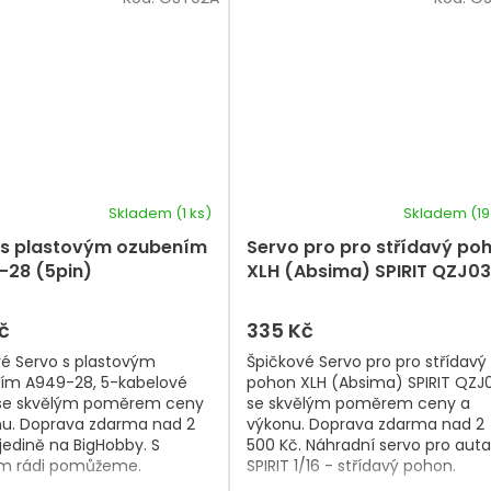
Skladem
(1 ks)
Skladem
(19
 s plastovým ozubením
Servo pro pro střídavý po
-28 (5pin)
XLH (Absima) SPIRIT QZJ03
č
335 Kč
vé Servo s plastovým
Špičkové Servo pro pro střídavý
ím A949-28, 5-kabelové
pohon XLH (Absima) SPIRIT QZJ
 se skvělým poměrem ceny
se skvělým poměrem ceny a
nu. Doprava zdarma nad 2
výkonu. Doprava zdarma nad 2
jedině na BigHobby. S
500 Kč. Náhradní servo pro auta
m rádi pomůžeme.
SPIRIT 1/16 - střídavý pohon.