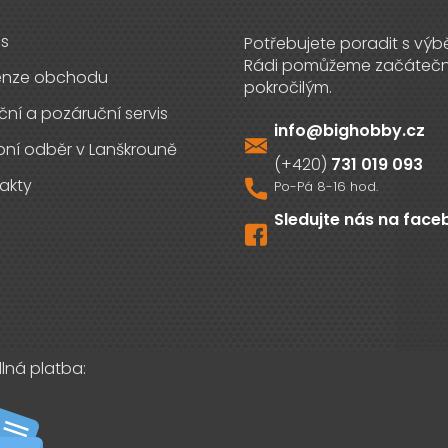
s
enze obchodu
ční a pozáruční servis
info
@
bighobby.cz
ní odběr v Lanškrouně
731 019 093
akty
Sledujte nás na fac
lná platba:
Časté dotazy