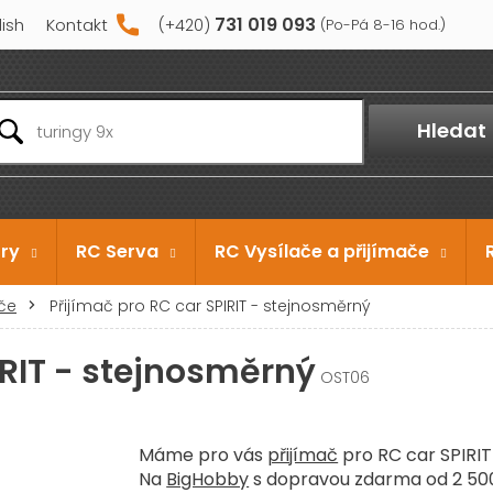
731 019 093
lish
Kontakt
Hledat
ry
RC Serva
RC Vysílače a přijímače
ače
Přijímač pro RC car SPIRIT - stejnosměrný
IRIT - stejnosměrný
OST06
Máme pro vás
přijímač
pro RC car SPIRIT
Na
BigHobby
s dopravou zdarma od 2 500