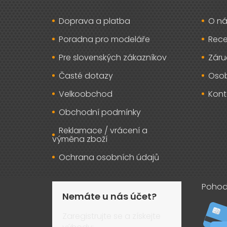
a
t
Doprava a platba
O ná
í
Poradna pro modeláře
Rec
Pre slovenských zákazníkov
Záru
Časté dotazy
Osob
Velkoobchod
Kont
Obchodní podmínky
Reklamace / vrácení a
výměna zboží
Ochrana osobních údajů
Pohod
Nemáte u nás účet?
Zaregistrujte se a získejte