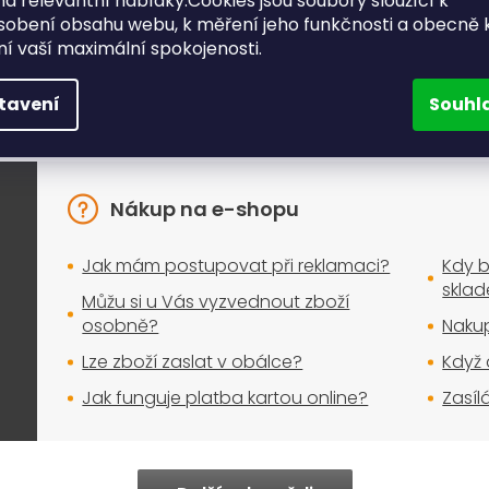
a relevantní nabídky.Cookies jsou soubory sloužící k
sobení obsahu webu, k měření jeho funkčnosti a obecně 
ění vaší maximální spokojenosti.
e, které řešíte při nákupu nej
tavení
Souhl
Nakupujte bez obav
Nákup na e-shopu
Jak mám postupovat při reklamaci?
Kdy b
skla
Můžu si u Vás vyzvednout zboží
osobně?
Nakup
Lze zboží zaslat v obálce?
Když 
Jak funguje platba kartou online?
Zasíl