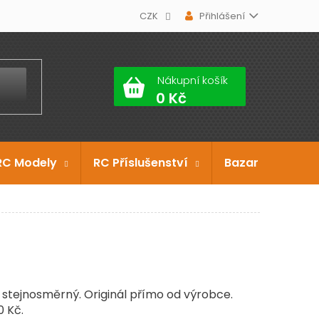
CZK
Přihlášení
Nákupní košík
RC Modely
RC Příslušenství
Bazar
Dárko
 stejnosměrný. Originál přímo od výrobce.
 Kč.