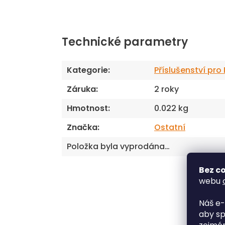
Technické parametry
Kategorie
:
Příslušenství pro
Záruka
:
2 roky
Hmotnost
:
0.022 kg
Značka
:
Ostatní
Položka byla vyprodána…
Bez co
webu
Náš e-
aby sp