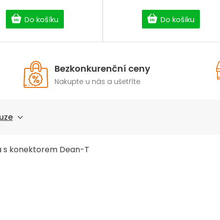
Do košíku
Do košíku
Bezkonkurenční ceny
Nakupte u nás a ušetříte
uze
tka s konektorem Dean-T