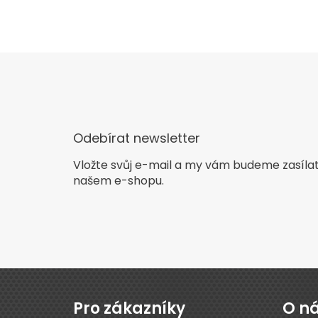
Odebírat newsletter
Vložte svůj e-mail a my vám budeme zasíla
našem e-shopu.
Z
á
p
Pro zákazníky
O n