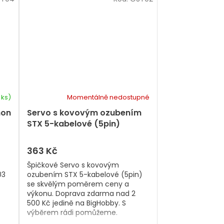
 ks)
Momentálně nedostupné
hon
Servo s kovovým ozubením
STX 5-kabelové (5pin)
363 Kč
Špičkové Servo s kovovým
03
ozubením STX 5-kabelové (5pin)
se skvělým poměrem ceny a
výkonu. Doprava zdarma nad 2
500 Kč jedině na BigHobby. S
výběrem rádi pomůžeme.