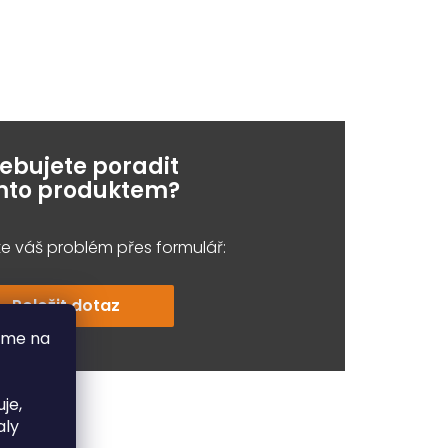
řebujete poradit
ímto produktem?
e váš problém přes formulář:
Položit dotaz
áme na
je,
aly