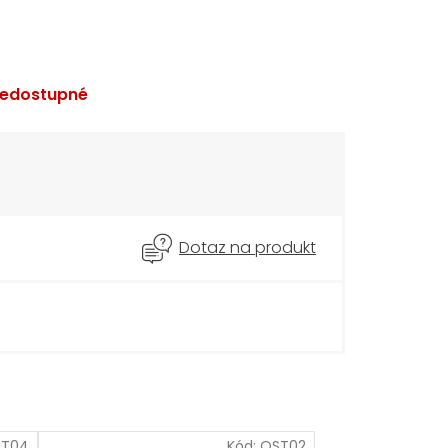
edostupné
Dotaz na produkt
ST04
Kód:
OST02