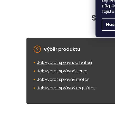
zejmén
přizpů
zajišt
Situac
Nas
Výběr produktu
Jak vybrat správnou baterii
Jak vybrat správné servo
Jak vybrat správný motor
Jak vybrat správný regulátor