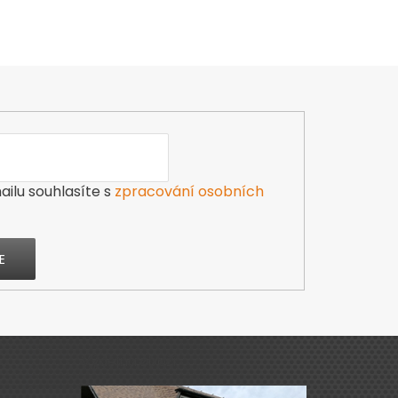
ilu souhlasíte s
zpracování osobních
E
Výdejna zboží