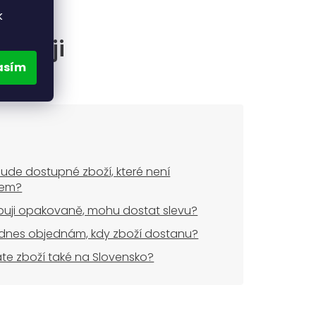
k
častěji
asím
ude dostupné zboží, které není
dem?
uji opakovaně, mohu dostat slevu?
dnes objednám, kdy zboží dostanu?
áte zboží také na Slovensko?