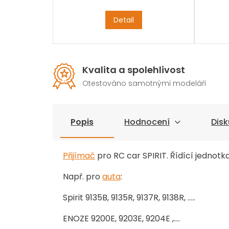
Detail
Kvalita a spolehlivost
Otestováno samotnými modeláři
Popis
Hodnocení
Disk
Přijímač
pro RC car SPIRIT. Řídící jedno
Např. pro
auta
:
Spirit 9135B, 9135R, 9137R, 9138R, .....
ENOZE 9200E, 9203E, 9204E ,....