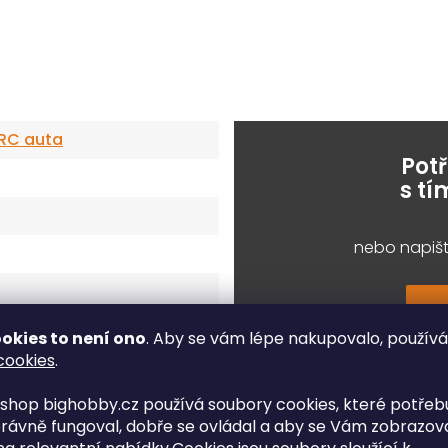
 RC auta
Pot
s t
nebo napišt
okies to není ono
. Aby se vám lépe nakupovalo, použív
cookies
.
shop bighobby.cz používá soubory cookies, které potřebu
rávně fungoval, dobře se ovládal a aby se Vám zobrazov