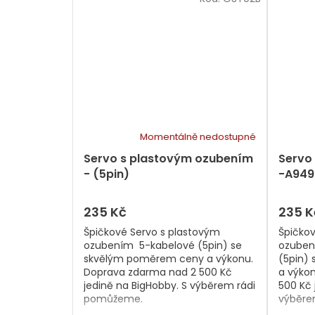
Momentálně nedostupné
Servo s plastovým ozubením
Servo
- (5pin)
-A949
235 Kč
235 K
Špičkové Servo s plastovým
Špičko
ozubením 5-kabelové (5pin) se
ozuben
skvělým poměrem ceny a výkonu.
(5pin)
Doprava zdarma nad 2 500 Kč
a výko
jedině na BigHobby. S výběrem rádi
500 Kč 
pomůžeme.
výběre