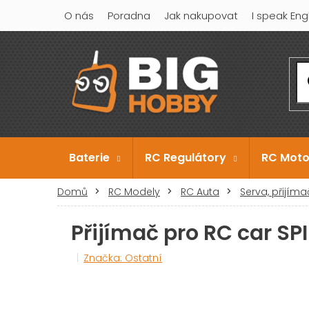
Přejít
O nás
Poradna
Jak nakupovat
I speak Eng
na
obsah
Baterie
RC Regulátory
RC Moto
Domů
RC Modely
RC Auta
Serva, přijím
Přijímač pro RC car SP
Značka:
Ostatní