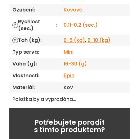
Ozubení
:
Kovové
Rychlost
:
0,11-0,2 (sec.)
?
(sec.)
Tah (kg)
:
0-5 (kg)
,
6-10 (kg)
?
Typ serva
:
Mini
Váha (g)
:
16-30 (g)
Vlastnosti
:
5pin
Materiál
:
Kov
Položka byla vyprodána…
Potřebujete poradit
s tímto produktem?