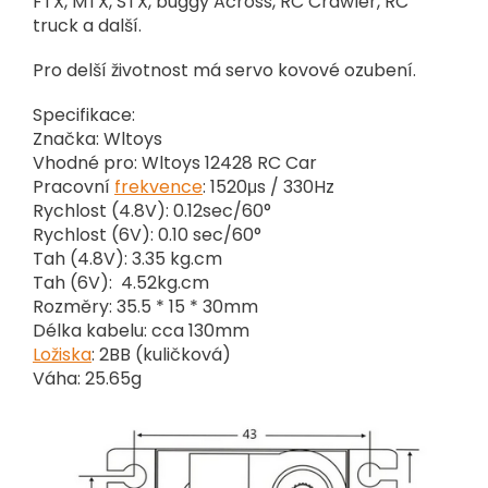
FTX, MTX, STX, buggy Across, RC Crawler, RC
truck a další.
Pro delší životnost má servo kovové ozubení.
Specifikace:
Značka: Wltoys
Vhodné pro: Wltoys 12428 RC Car
Pracovní
frekvence
: 1520μs / 330Hz
Rychlost (4.8V): 0.12sec/60°
Rychlost (6V): 0.10 sec/60°
Tah (4.8V): 3.35 kg.cm
Tah (6V): 4.52kg.cm
Rozměry: 35.5 * 15 * 30mm
Délka kabelu: cca 130mm
Ložiska
: 2BB (kuličková)
Váha: 25.65g