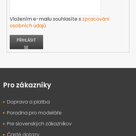
Vložením e-mailu souhlasíte s
zpracování
osobních údajů
PŘIHLÁSIT
SE
Z
á
p
Pro zákazníky
a
t
Doprava a platba
í
Poradna pro modeláře
Pre slovenských zákazníkov
Časté dotazy