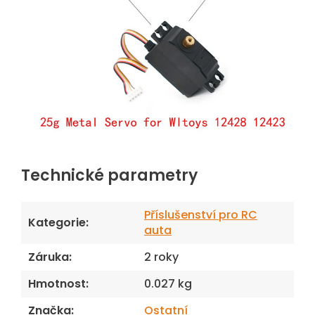
Technické parametry
Příslušenství pro RC
Kategorie
:
auta
Záruka
:
2 roky
Hmotnost
:
0.027 kg
Značka
:
Ostatní