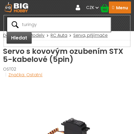
Přejít
CZK
na
obsah
Domů
RC Modely
RC Auta
Serva, přijímače
Hledat
Servo s kovovým ozubením STX
5-kabelové (5pin)
OST02
Značka:
Ostatní