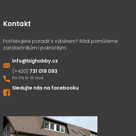
Kontakt
info
@
bighobby.cz
731 019 093
Sledujte nás na facebooku
Výdejna zboží