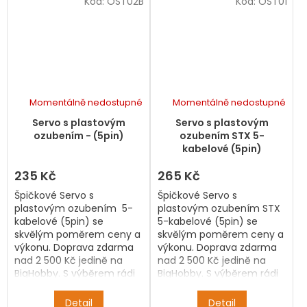
Kód:
OST02B
Kód:
OST01
Momentálně nedostupné
Momentálně nedostupné
Průměrné
hodnocení
Servo s plastovým
Servo s plastovým
produktu
ozubením - (5pin)
ozubením STX 5-
je
kabelové (5pin)
5,0
z
235 Kč
265 Kč
5
Špičkové Servo s
Špičkové Servo s
hvězdiček.
plastovým ozubením 5-
plastovým ozubením STX
kabelové (5pin) se
5-kabelové (5pin) se
skvělým poměrem ceny a
skvělým poměrem ceny a
výkonu. Doprava zdarma
výkonu. Doprava zdarma
nad 2 500 Kč jedině na
nad 2 500 Kč jedině na
BigHobby. S výběrem rádi
BigHobby. S výběrem rádi
pomůžeme.
pomůžeme.
Detail
Detail