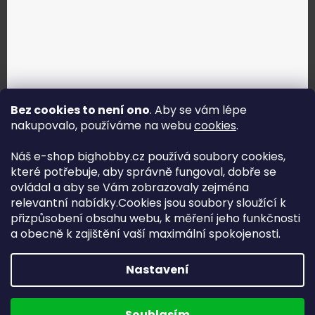
Bez cookies to není ono
. Aby se vám lépe
nakupovalo, používáme na webu
cookies
.
Jak vybrat správné servo?
Náš e-shop bighobby.cz používá soubory cookies,
které potřebuje, aby správně fungoval, dobře se
Najít správné servo
ovládal a aby se Vám zobrazovaly zejména
relevantní nabídky.Cookies jsou soubory sloužící k
přizpůsobení obsahu webu, k měření jeho funkčnosti
a obecně k zajištění vaší maximální spokojenosti.
Copyright (c) 2016 -2026 Big hobby.cz - všechna práva
Nastavení
vyhrazena
Na UX & Web Design je tu
Lukáš Dubina
Běžíme na
Souhlasím