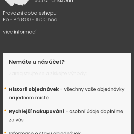
563 01 Lanškroun
Provozní doba eshopu:
Po - Pá 8:00 - 16:00 hod.
více informací
Nemáte u nás účet?
Zaregistrujte se a získejte výhody:
Historii objednávek
- všechny vaše objednávky
na jednom místě
Rychlejší nakupování
- osobní údaje doplníme
za vás
Informace o stavu objednávek