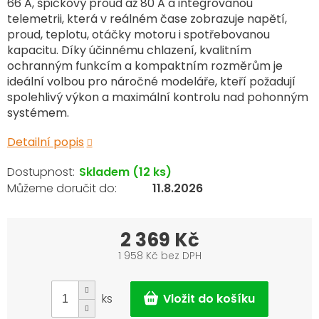
66 A, špičkový proud až 80 A a integrovanou
telemetrii, která v reálném čase zobrazuje napětí,
proud, teplotu, otáčky motoru i spotřebovanou
kapacitu. Díky účinnému chlazení, kvalitním
ochranným funkcím a kompaktním rozměrům je
ideální volbou pro náročné modeláře, kteří požadují
spolehlivý výkon a maximální kontrolu nad pohonným
systémem.
Detailní popis
Skladem
(12 ks)
11.8.2026
2 369 Kč
1 958 Kč bez DPH
Měrná
cena:
ks