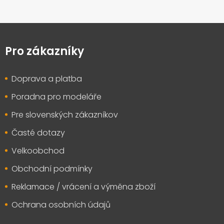
Z
á
p
Pro zákazníky
a
t
Doprava a platba
í
Poradna pro modeláře
Pre slovenských zákazníkov
Časté dotazy
Velkoobchod
Obchodní podmínky
Reklamace / vrácení a výměna zboží
Ochrana osobních údajů