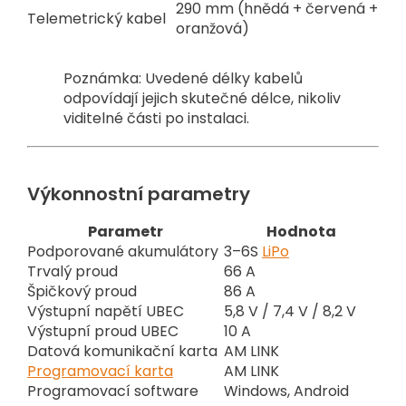
290 mm (hnědá + červená +
Telemetrický kabel
oranžová)
Poznámka: Uvedené délky kabelů
odpovídají jejich skutečné délce, nikoliv
viditelné části po instalaci.
Výkonnostní parametry
Parametr
Hodnota
Podporované akumulátory
3–6S
LiPo
Trvalý proud
66 A
Špičkový proud
86 A
Výstupní napětí UBEC
5,8 V / 7,4 V / 8,2 V
Výstupní proud UBEC
10 A
Datová komunikační karta
AM LINK
Programovací karta
AM LINK
Programovací software
Windows, Android