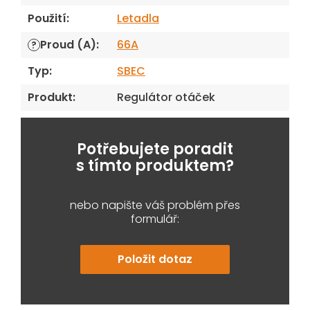
Použití
:
Letadla
Proud (A)
:
66A
?
Typ
:
SBEC
Produkt
:
Regulátor otáček
Potřebujete poradit
s tímto produktem?
nebo napište váš problém přes
formulář:
Položit dotaz