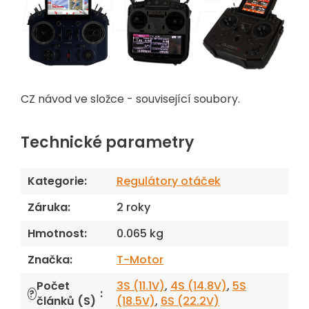
CZ návod ve složce - související soubory.
Technické parametry
Kategorie
:
Regulátory otáček
Záruka
:
2 roky
Hmotnost
:
0.065 kg
Značka
:
T-Motor
Počet
3S (11.1V)
,
4S (14.8V)
,
5S
:
?
článků (S)
(18.5V)
,
6S (22.2V)