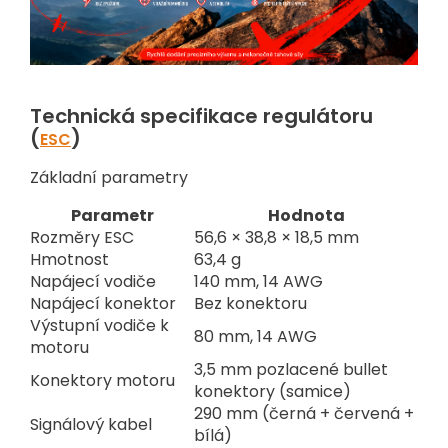
Technická specifikace regulátoru
(
)
ESC
Základní parametry
Parametr
Hodnota
Rozměry ESC
56,6 × 38,8 × 18,5 mm
Hmotnost
63,4 g
Napájecí vodiče
140 mm, 14 AWG
Napájecí konektor
Bez konektoru
Výstupní vodiče k
80 mm, 14 AWG
motoru
3,5 mm pozlacené bullet
Konektory motoru
konektory (samice)
290 mm (černá + červená +
Signálový kabel
bílá)