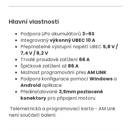
Hlavní vlastnosti
Podpora LiPo akumulátorů
3–6S
Integrovaný
výkonný UBEC 10 A
Přepínatelné výstupní napětí UBEC
5,8 V /
7,4 V / 8,2 V
Trvalé proudové zatížení
66 A
Špičkové zatížení až
86 A
Možnost programování přes
AM LINK
Podpora konfigurace pomocí
Windows
a
Android
aplikace
Předinstalované
3,5mm pozlacené
konektory
pro připojení motoru
Telemetrická a programovací karta - AM Link
není součástí balení.