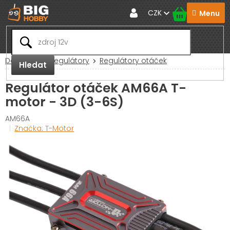
Přejít
CZK
na
obsah
Domů
RC Regulátory
Regulátory otáček
Hledat
Regulátor otáček AM66A T-
motor - 3D (3-6S)
AM66A
Značka:
T-Motor