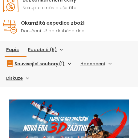
a efektivní chlazení.
a efektivní chlazení.
Nastavitelný unašeč vrtule
Nastavitelný unašeč
vrtule
Nakupte u nás a ušetříte
a atraktivní dvoubarevné
a atraktivní dvoubarevné
provedení podtrhují jeho
provedení podtrhují jeho
Okamžitá expedice zboží
prémiové zpracování.
prémiové zpracování.
Doručení už do druhého dne
Popis
Podobné (9)
Související soubory (1)
Hodnocení
Diskuze