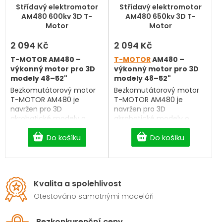
Střídavý elektromotor
Střídavý elektromotor
AM480 600kv 3D T-
AM480 650kv 3D T-
Motor
Motor
2 094 Kč
2 094 Kč
T-MOTOR AM480 –
T-MOTOR
AM480 –
výkonný motor pro 3D
výkonný motor pro 3D
modely 48–52"
modely 48–52"
Bezkomutátorový motor
Bezkomutátorový motor
T-MOTOR AM480 je
T-MOTOR AM480 je
navržen pro 3D
navržen pro 3D
akrobatické modely o
akrobatické modely o
rozpětí 48–52". Díky
rozpětí 48–52". Díky
odlehčené konstrukci s
Do košíku
odlehčené konstrukci s
Do košíku
dutou hřídelí a
dutou hřídelí a
optimalizovanému
optimalizovanému
chlazení nabízí vysoký
chlazení nabízí vysoký
výkon, nízkou hmotnost a
výkon, nízkou hmotnost a
Kvalita a spolehlivost
dlouhou životnost. Poměr
dlouhou životnost. Poměr
průměru k výšce 3:1
průměru k výšce 3:1
Otestováno samotnými modeláři
zajišťuje vyšší krouticí
zajišťuje vyšší krouticí
moment, rychlou odezvu
moment, rychlou odezvu
Bezkonkurenční ceny