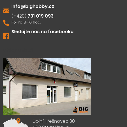
info
@
bighobby.cz
731 019 093
Sledujte nás na facebooku
Výdejna zboží
Dolní Třešňovec 30