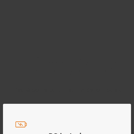
Najděte správný díl bez
zbytečného hledání
Přesně podle parametrů vašeho modelu