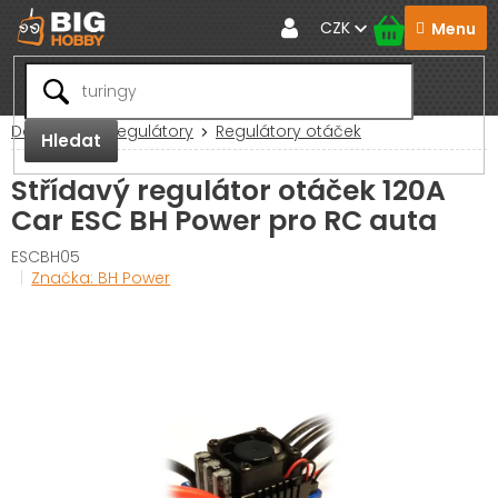
Přejít
CZK
na
obsah
Domů
RC Regulátory
Regulátory otáček
Hledat
Střídavý regulátor otáček 120A
Car ESC BH Power pro RC auta
ESCBH05
Značka:
BH Power