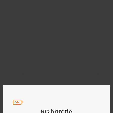
Najděte správný díl bez
zbytečného hledání
Přesně podle parametrů vašeho modelu
RC baterie