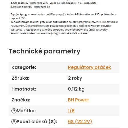
Technické parametry
Kategorie
:
Regulátory otáček
Záruka
:
2 roky
Hmotnost
:
0.112 kg
Značka
:
BH Power
Měřítko
:
1/8
?
Počet článků (S)
:
6S (22.2V)
?