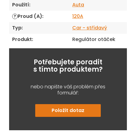
Použití
:
Auta
Proud (A)
:
120A
?
Typ
:
Car - střídavý
Produkt
:
Regulátor otáček
Potřebujete poradit
s tímto produktem?
nebo napište váš problém přes
formulář:
Položit dotaz