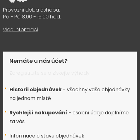
Provozní doba eshopu:
Po - Pá 8:00 - 16:00 hod.
více informací
Nemáte u nás účet?
Zaregistrujte se a získejte výhody:
Historii objednávek
- všechny vaše objednávky
na jednom místě
Rychlejší nakupování
- osobní údaje doplníme
za vás
Informace o stavu objednávek