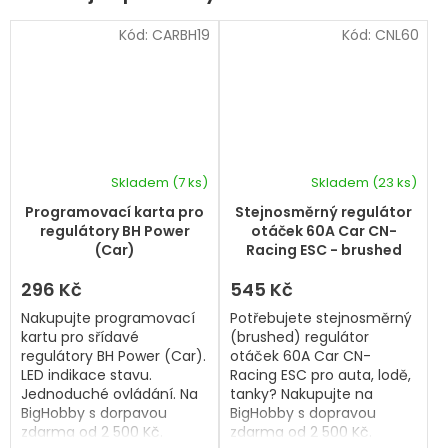
Kód:
CARBH19
Kód:
CNL60
Skladem
(7 ks)
Skladem
(23 ks)
Průměrné
hodnocení
Programovací karta pro
Stejnosměrný regulátor
produktu
regulátory BH Power
otáček 60A Car CN-
je
(Car)
Racing ESC - brushed
5,0
z
296 Kč
545 Kč
5
Nakupujte programovací
Potřebujete stejnosměrný
hvězdiček.
kartu pro sřídavé
(brushed) regulátor
regulátory BH Power (Car).
otáček 60A Car CN-
LED indikace stavu.
Racing ESC pro auta, lodě,
Jednoduché ovládání. Na
tanky? Nakupujte na
BigHobby s dorpavou
BigHobby s dopravou
zdarma od 2 500 Kč.
zdarma od 2 500 Kč.