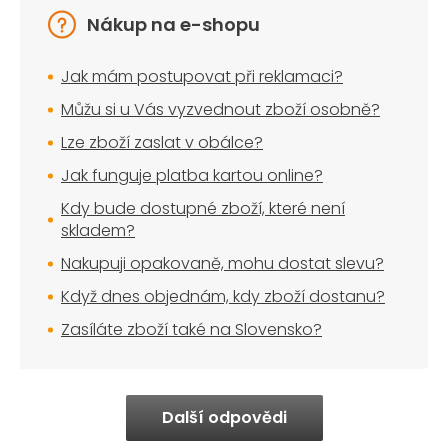
Nákup na e-shopu
Jak mám postupovat při reklamaci?
Můžu si u Vás vyzvednout zboží osobně?
Lze zboží zaslat v obálce?
Jak funguje platba kartou online?
Kdy bude dostupné zboží, které není
skladem?
Nakupuji opakovaně, mohu dostat slevu?
Když dnes objednám, kdy zboží dostanu?
Zasíláte zboží také na Slovensko?
Další odpovědi