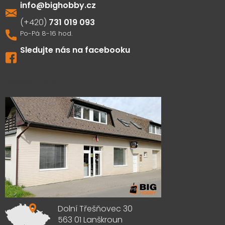
info
@
bighobby.cz
731 019 093
Sledujte nás na facebooku
Výdejna zboží
Dolní Třešňovec 30
563 01 Lanškroun