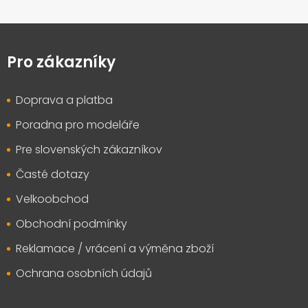
Z
á
p
Pro zákazníky
a
t
Doprava a platba
í
Poradna pro modeláře
Pre slovenských zákazníkov
Časté dotazy
Velkoobchod
Obchodní podmínky
Reklamace / vrácení a výměna zboží
Ochrana osobních údajů