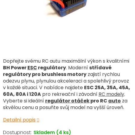
Dopřejte svému RC autu maximální výkon s kvalitními
BH Power
ESC
regulátory
. Moderní
střídavé
regulátory pro brushless motory
zajistí rychlou
odezvu plynu, plynulou akceleraci a spolehlivý provoz
v každé situaci. V nabídce najdete
ESC 25A, 35A, 45A,
60A, 80A i 120A
pro rekreační i závodní
RC modely
.
Vyberte si ideální
regulátor otáček
pro RC
auto
za
skvělou cenu a posuňte svůj model na vyšší úroveň.
Detailní popis
Skladem
(4 ks)