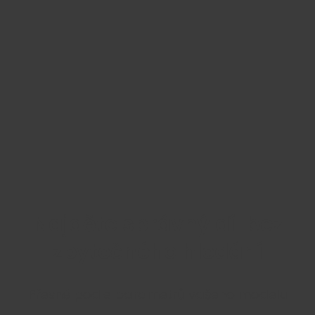
Najděte správný díl bez
zbytečného hledání
Přesně podle parametrů vašeho modelu