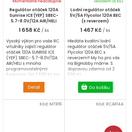
kvality a ceny.
kvality a ceny.
Momentálně nedostupné
Skladem
(6 ks)
Regulátor otáček 120A
Lodní regulátor otáček
Sunrise ICE (YEP) SBEC-
5V/5A Flycolor 120A BEC
5.7-8.0V/12A AIR/HELI
(s reverzem)
1 658 Kč
1 467 Kč
/ ks
/ ks
Vysoký výkon pro vaše RC
Hledáte kvalitní lodní
vrtulníky zajistí regulátor
regulátor otáček 5V/5A
otáček 120A SUNRISE ICE
Flycolor 120A BEC s
(YEP) SBEC- 5.7-8.0V/12A
reverzem? My ho pro vás
AIR/HELI s mnoha
na BigHobby máme. S
programovatelnými
dopravou zdarma od 2
funkcemi. Od 2 500 Kč na
500 Kč.
BigHobby doprava zdarma.
Detail
Do košíku
Kód:
MTR16
Kód:
RCAR14A