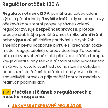
l
Regulátor otáček 120 A
á
d
Regulátor otáček 120 A
pomáhá udržet ovládání
a
výkonu přehledné i při
vyšší zátěži
, kdy se od sestavy
c
očekává konzistentní projev. Správně zvolený
í
regulátor zvyšuje
bezpečnost provozu
, protože
p
pracuje stabilněji a pomáhá omezit riziko
přehřívání
r
v
nebo
výpadků
při delším používání. Při rychlých
k
změnách plynu podporuje plynulejší přechody, takže
y
model reaguje čitelněji a předvídatelněji. To oceníte
v
při opakovaných záběrech i při držení stálého tempa,
ý
kdy je důležité, aby reakce zůstala stejná. Modelář tak
p
získá víc prostoru soustředit se na řízení a doladění
i
pohonu, místo řešení limitů elektroniky. Výsledkem je
s
u
spolehlivější provoz a příjemnější kontrola modelu v
reálných podmínkách.
TIP:
Přečtěte si článek o regulátorech z
našeho magazínu:
JAK VYBRAT SPRÁVNÝ REGULÁTOR.