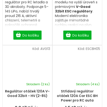
regulátor pro RC letadla a
modelu na vyšší úroveň s
3D akrobaty. Podporuje 5–
prémiovými
V-Good
14S LiPo, nabízí trvalý
32bit ESC regulátory
.
proud 216 A, aktivní
Moderní elektronika
chlazení, telemetrii a
zajišťuje mimořádně
pokročilé ochranné
rychlou reakci na plyn,
funkce pro maximální
přesné řízení střídavých
výkon a spolehlivost.
motorů a spolehlivý
Do košíku
Do košíku
provoz i při vysokém
zatížení. Nabízíme
ESC
regulátory 6A–160A
,
Kód:
AVG13
Kód:
ESCBH05
včetně
HV verzí pro 6S,
8S i 14S LiPo baterie
,
vhodných pro RC letadla,
vrtulníky, EDF modely i
další výkonné aplikace.
Vyberte si kvalitní
32bit
ESC regulátor
, který
poskytne maximální
Skladem
(2 ks)
Skladem
(4 ks)
Průměrné
výkon, efektivitu a
hodnocení
Regulátor otáček 120A V-
Střídavý regulátor
dlouhou životnost.
produktu
Good 32bit - HV (2-8S)
otáček 120A Car ESC BH
je
Power pro RC auta
5,0