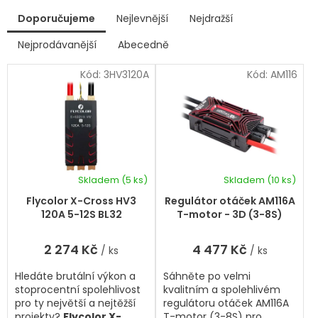
V
Doporučujeme
Nejlevnější
Nejdražší
ý
p
Nejprodávanější
Abecedně
Ř
i
a
s
Kód:
3HV3120A
Kód:
AM116
z
p
e
r
n
í
o
p
d
r
u
o
k
d
Skladem
(5 ks)
Skladem
(10 ks)
t
u
ů
k
Flycolor X-Cross HV3
Regulátor otáček AM116A
t
120A 5-12S BL32
T-motor - 3D (3-8S)
ů
2 274 Kč
4 477 Kč
/ ks
/ ks
Hledáte brutální výkon a
Sáhněte po velmi
stoprocentní spolehlivost
kvalitním a spolehlivém
pro ty největší a nejtěžší
regulátoru otáček AM116A
projekty?
Flycolor X-
T-motor (3-8S) pro