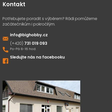
Kontakt
info
@
bighobby.cz
731 019 093
Sledujte nás na facebooku
Výdejna zboží