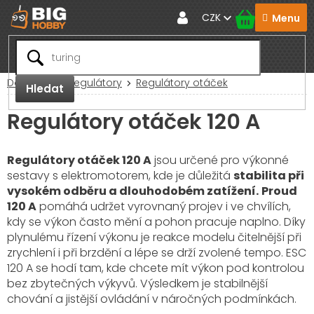
Přejít
CZK
na
obsah
Domů
RC Regulátory
Regulátory otáček
Hledat
Regulátory otáček 120 A
Regulátory otáček 120 A
jsou určené pro výkonné
sestavy s elektromotorem, kde je důležitá
stabilita při
vysokém odběru a dlouhodobém zatížení.
Proud
120 A
pomáhá udržet vyrovnaný projev i ve chvílích,
kdy se výkon často mění a pohon pracuje naplno. Díky
plynulému řízení výkonu je reakce modelu čitelnější při
zrychlení i při brzdění a lépe se drží zvolené tempo. ESC
120 A se hodí tam, kde chcete mít výkon pod kontrolou
bez zbytečných výkyvů. Výsledkem je stabilnější
chování a jistější ovládání v náročných podmínkách.