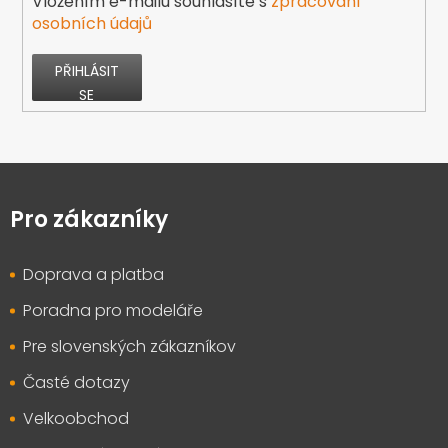
Vložením e-mailu souhlasíte s
zpracování
osobních údajů
PŘIHLÁSIT
SE
Z
á
p
Pro zákazníky
a
t
Doprava a platba
í
Poradna pro modeláře
Pre slovenských zákazníkov
Časté dotazy
Velkoobchod