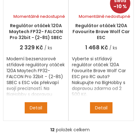
–10 %
Momentálně nedostupné
Momentálně nedostupné
Regulátor otáček 120A
Regulátor otáček 120A
Maytech FP32- FALCON
Favourite Brave Wolf Car
Pro 32bit - (2-8S) SBEC
ESC
2 329 Kč
1 468 Kč
/ ks
/ ks
Moderní bezsenzorové
Vyberte si střídavý
střídavé regulátory otáček
regulátor otáček 120A
120A Maytech FP32-
Favourite Brave Wolf Car
FALCON Pro 32bit - (2-8S)
ESC pro RC auta?
SBEC s ESC vás překvapí
Nakupujte na BigHobby s
svojí precizností. Na
dopravou zdarma od 2
BigHobby s dopravou
500 Kč.
zdarma od 2 500 Kč.
Detail
Detail
12
položek celkem
O
v