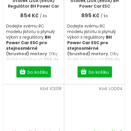
otáček 120A (640A)
otáček 120A (860A) BH
je
Regulátor BH Power Car
Power Car ESC
5,0
ESC
854 Kč
895 Kč
/ ks
/ ks
z
5
Dodejte svému RC
Dodejte svému RC
hvězdiček.
modelu jistotu a plynulý
modelu jistotu a plynulý
výkon s regulátory
BH
výkon s regulátory
BH
Power Car ESC pro
Power Car ESC pro
stejnosměrné
stejnosměrné
(brushed) motory
. Díky
(brushed) motory
. Díky
široké nabídce od
20A do
široké nabídce od
20A do
120A
, kompaktním
120A
, kompaktním
rozměrům a spolehlivé
rozměrům a spolehlivé
Do košíku
Do košíku
elektronice jsou vhodné
elektronice jsou vhodné
pro
RC auta, lodě, tanky i
pro
RC auta, lodě, tanky i
další modely
. Vybrané
další modely
. Vybrané
Kód:
ICE09
Kód:
LOD04
modely jsou vybaveny
modely jsou vybaveny
ventilátorem pro efektivní
ventilátorem pro efektivní
chlazení při vyšším
chlazení při vyšším
zatížení. Vyberte si
zatížení. Vyberte si
osvědčený
brushed ESC
osvědčený
brushed ESC
regulátor
, který nabídne
regulátor
, který nabídne
skvělý poměr výkonu,
skvělý poměr výkonu,