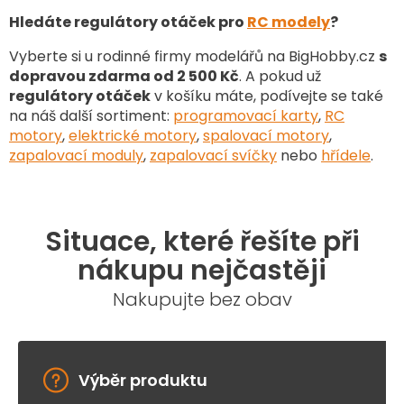
Hledáte regulátory otáček pro
RC modely
?
Vyberte si u rodinné firmy modelářů na BigHobby.cz
s
dopravou zdarma od 2 500 Kč
. A pokud už
regulátory otáček
v košíku máte, podívejte se také
na náš další sortiment
:
programovací karty
,
RC
motory
,
elektrické motory
,
spalovací motory
,
zapalovací moduly
,
zapalovací svíčky
nebo
hřídele
.
Situace, které řešíte při
nákupu nejčastěji
Nakupujte bez obav
Výběr produktu