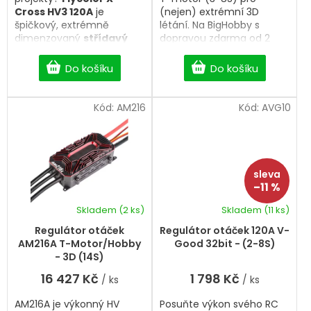
Cross HV3 120A
je
(nejen) extrémní 3D
špičkový, extrémně
létání. Na BigHobby s
dimenzovaný
střídavý
dopravou zdarma od 2
regulátor (ESC)
navržený
500 Kč.
pro obří
FPV drony
Do košíku
Do košíku
(ideální pro rámy o
velikosti 20–30"),
průmyslové multikoptéry
Kód:
AM216
Kód:
AVG10
a velké akrobatické
F3A
letouny
.
S ohromujícím
proudovým zatížením
120A
a podporou
vysokonapěťového
napájení
5-12S LiPo
bez
–11 %
problémů zvládne i to
nejextrémnější kontinuální
Skladem
(2 ks)
Skladem
(11 ks)
zatížení.
Regulátor otáček
Regulátor otáček 120A V-
AM216A T-Motor/Hobby
Good 32bit - (2-8S)
- 3D (14S)
16 427 Kč
1 798 Kč
/ ks
/ ks
AM216A je výkonný HV
Posuňte výkon svého RC