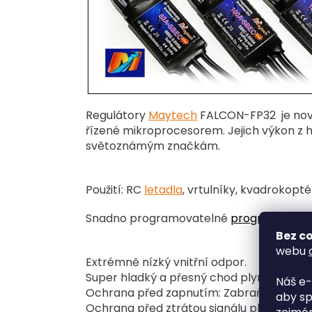
Regulátory
Maytech
FALCON-FP32 je nová
řízené mikroprocesorem. Jejich výkon z hl
světoznámým značkám.
Použití: RC
letadla
, vrtulníky, kvadrokopté
Snadno programovatelné
programovací
Bez co
webu
Extrémně nízký vnitřní odpor.
Super hladký a přesný chod plynu.
Náš e-
Ochrana před zapnutím: Zabraňuje náhod
aby sp
Ochrana před ztrátou signálu plynu :
ESC