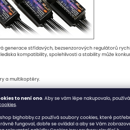
 generace střídavých, bezsenzorových regulátorů rychlo
ediska kompatibility, spolehlivosti a stability může konku
ry a multikoptéry.
 kartou
nebo pomocí
vysílače
.
okies to není ono
. Aby se vám lépe nakupovalo, použív
cookies
.
shop bighobby.cz používá soubory cookies, které potřebu
nému spuštění motoru při zapnutí.
rávně fungoval, dobře se ovládal a aby se Vám zobrazov
automaticky sníží výstupní výkon motoru, když detekuje 