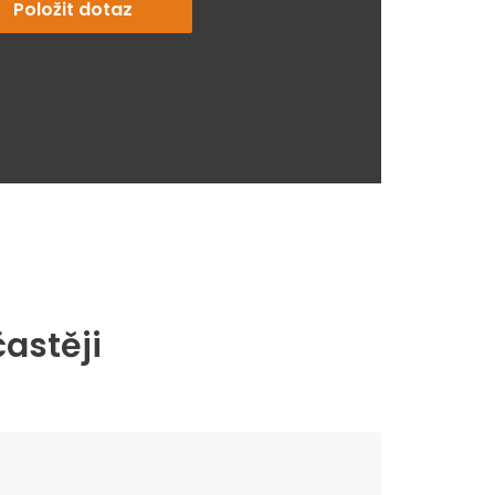
Položit dotaz
častěji