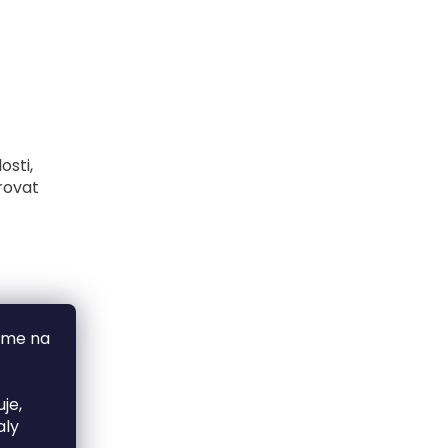
sti,
rovat
áme na
je,
aly
ztrátu