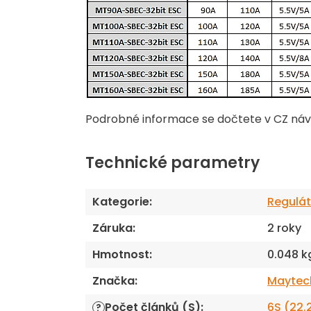
Podrobné informace se dočtete v CZ návod
Technické parametry
Kategorie
:
Regulát
Záruka
:
2 roky
Hmotnost
:
0.048 k
Značka
:
Maytec
Počet článků (S)
:
6S (22.
?