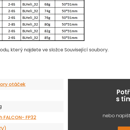
u, který najdete ve složce Související soubory.
ory otáček
Pot
s t
g
nebo napišt
h FALCON- FP32
2V)