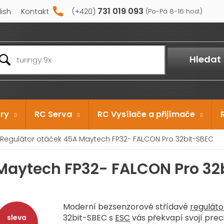
731 019 093
lish
Kontakt
Hledat
ry
RC Serva
RC Vysílače a přijímače
Regulátor otáček 45A Maytech FP32- FALCON Pro 32bit-SBEC
 Maytech FP32- FALCON Pro 32
Moderní bezsenzorové střídavé
reguláto
32bit-SBEC s
ESC
vás překvapí svojí prec