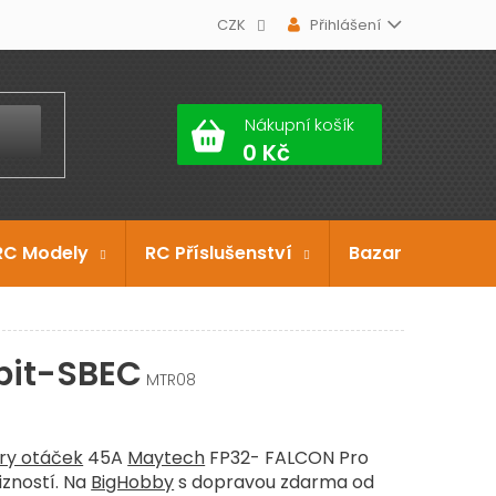
CZK
Přihlášení
Nákupní košík
RC Modely
RC Příslušenství
Bazar
Dárko
bit-SBEC
MTR08
ry otáček
45A
Maytech
FP32- FALCON Pro
izností. Na
BigHobby
s dopravou zdarma od