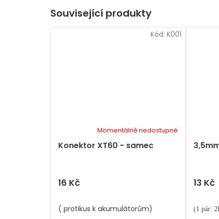
Související produkty
Kód:
K001
Momentálně nedostupné
Konektor XT60 - samec
3,5mm
16 Kč
13 Kč
( protikus k akumulátorům)
(1 pár: 2