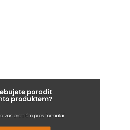
řebujete poradit
ímto produktem?
e váš problém přes formulář: