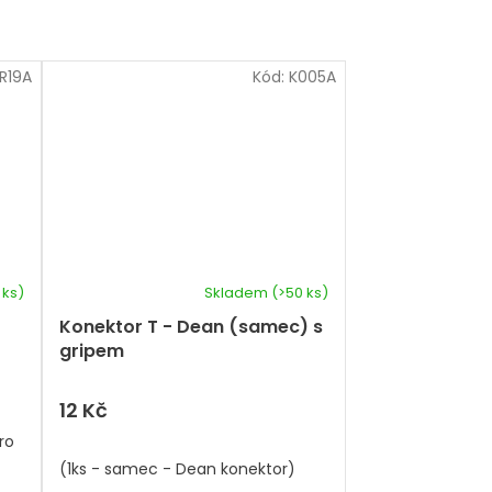
R19A
Kód:
K005A
 ks)
Skladem
(>50 ks)
Konektor T - Dean (samec) s
gripem
12 Kč
ro
(1ks - samec - Dean konektor)