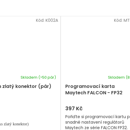
Kód:
K002A
Kód:
MT
Skladem
(>50 pár)
Skladem
(8
 zlatý konektor (pár)
Programovací karta
Maytech FALCON - FP32
397 Kč
Pořiďte si programovací kartu p
snadné nastavení regulátorů
ks zlatý konektor)
Maytech ze série FALCON FP32.