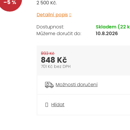
–5 %
2 500 Kč.
Detailní popis
Skladem
(22 k
10.8.2026
893 Kč
848 Kč
701 Kč bez DPH
Měrná
cena:
Možnosti doručení
Hlídat