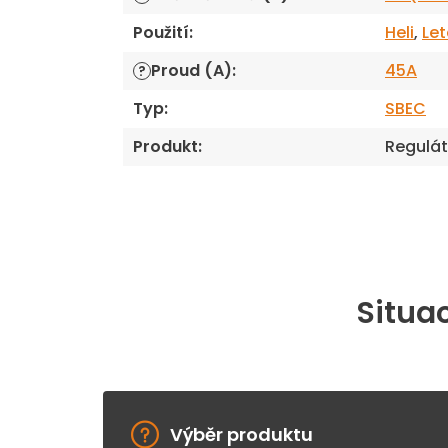
Použití
:
Heli
,
Le
Proud (A)
:
45A
?
Typ
:
SBEC
Produkt
:
Regulát
Situac
Výběr produktu