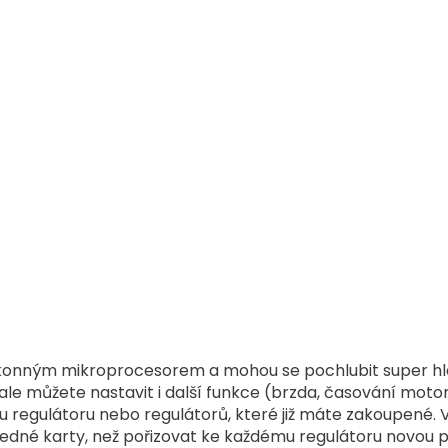
O
v
l
á
výkonným mikroprocesorem a mohou se pochlubit super h
d
 ale můžete nastavit i další funkce (brzda, časování motor
a
c
 regulátoru nebo regulátorů, které již máte zakoupené. V
í
jedné karty, než pořizovat ke každému regulátoru novou 