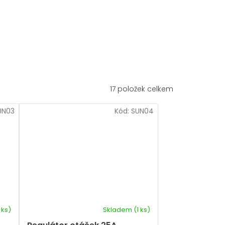
17
položek celkem
UN03
Kód:
SUN04
 ks)
Skladem
(1 ks)