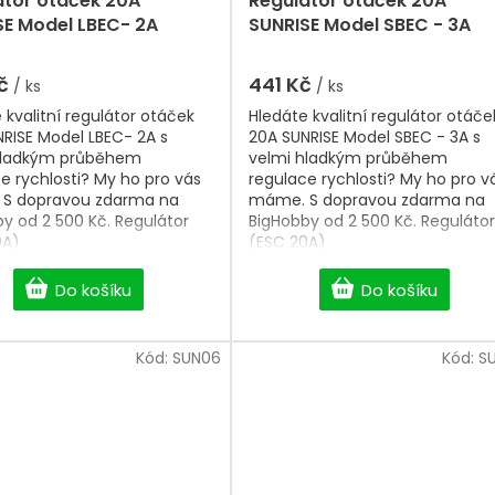
átor otáček 20A
Regulátor otáček 20A
SE Model LBEC- 2A
SUNRISE Model SBEC - 3A
Kč
441 Kč
/ ks
/ ks
 kvalitní regulátor otáček
Hledáte kvalitní regulátor otáče
RISE Model LBEC- 2A s
20A SUNRISE Model SBEC - 3A s
hladkým průběhem
velmi hladkým průběhem
e rychlosti? My ho pro vás
regulace rychlosti? My ho pro v
S dopravou zdarma na
máme. S dopravou zdarma na
y od 2 500 Kč. Regulátor
BigHobby od 2 500 Kč. Regulátor
0A)
(ESC 20A)
Do košíku
Do košíku
Kód:
SUN06
Kód:
S