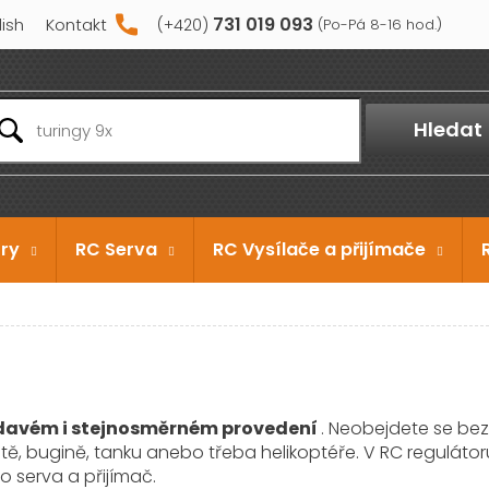
731 019 093
lish
Kontakt
Hledat
ry
RC Serva
RC Vysílače a přijímače
ídavém i stejnosměrném provedení
. Neobejdete se bez 
autě, bugině, tanku anebo třeba helikoptéře. V RC reguláto
ro serva a přijímač.