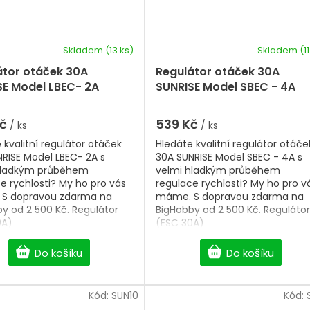
Skladem
(13 ks)
Skladem
(1
átor otáček 30A
Regulátor otáček 30A
SE Model LBEC- 2A
SUNRISE Model SBEC - 4A
Kč
539 Kč
/ ks
/ ks
 kvalitní regulátor otáček
Hledáte kvalitní regulátor otáče
RISE Model LBEC- 2A s
30A SUNRISE Model SBEC - 4A s
hladkým průběhem
velmi hladkým průběhem
e rychlosti? My ho pro vás
regulace rychlosti? My ho pro v
S dopravou zdarma na
máme. S dopravou zdarma na
y od 2 500 Kč. Regulátor
BigHobby od 2 500 Kč. Regulátor
0A)
(ESC 30A)
Do košíku
Do košíku
Kód:
SUN10
Kód: