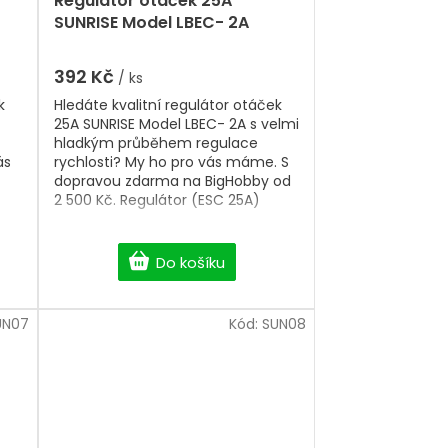
Regulátor otáček 25A
SUNRISE Model LBEC- 2A
392 Kč
/ ks
k
Hledáte kvalitní regulátor otáček
25A SUNRISE Model LBEC- 2A s velmi
hladkým průběhem regulace
ás
rychlosti? My ho pro vás máme. S
dopravou zdarma na BigHobby od
2 500 Kč. Regulátor (ESC 25A)
Do košíku
UN07
Kód:
SUN08