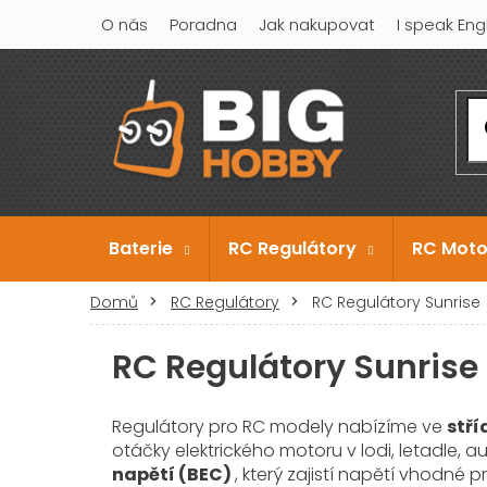
Přejít
O nás
Poradna
Jak nakupovat
I speak Eng
na
obsah
Baterie
RC Regulátory
RC Moto
Domů
RC Regulátory
RC Regulátory Sunrise
RC Regulátory Sunrise
Regulátory pro RC modely nabízíme ve
stř
otáčky elektrického motoru v lodi, letadle, 
napětí (BEC)
, který zajistí napětí vhodné p