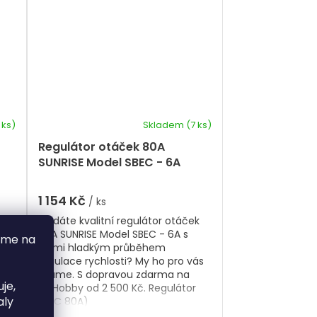
 ks)
Skladem
(7 ks)
Regulátor otáček 80A
SUNRISE Model SBEC - 6A
1 154 Kč
/ ks
k
Hledáte kvalitní regulátor otáček
80A SUNRISE Model SBEC - 6A s
áme na
velmi hladkým průběhem
ás
regulace rychlosti? My ho pro vás
máme. S dopravou zdarma na
je,
BigHobby od 2 500 Kč. Regulátor
aly
(ESC 80A)