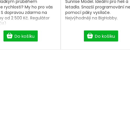
hladkým průběhem
Sunrise Model. Ideální pro heli a
e rychlosti? My ho pro vás
letadla. Snazší programování n
S dopravou zdarma na
pomocí páky vysílače.
y od 2 500 Kč. Regulátor
Nejvýhodněji na BigHobby.
0A)
Do košíku
Do košíku