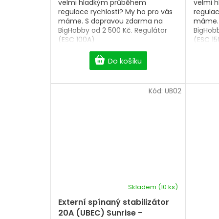
velmi hladkým průběhem
velmi 
regulace rychlosti? My ho pro vás
regulac
máme. S dopravou zdarma na
máme. 
BigHobby od 2 500 Kč. Regulátor
BigHobb
(ESC 100A)
(ESC 15
Do košíku
Kód:
UB02
Skladem
(10 ks)
Průměrné
hodnocení
Externí spínaný stabilizátor
produktu
20A (UBEC) Sunrise -
je