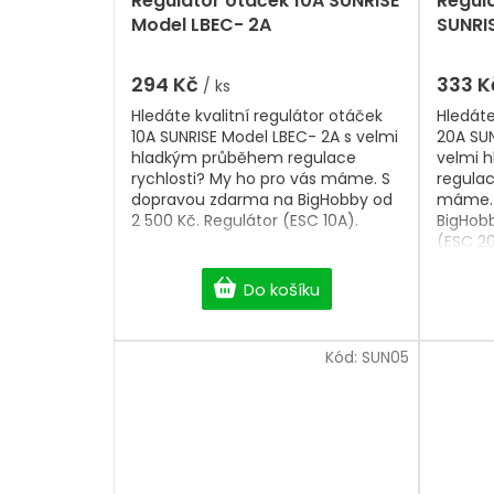
Regulátor otáček 10A SUNRISE
Regul
ů
Model LBEC- 2A
SUNRI
294 Kč
333 
/ ks
Hledáte kvalitní regulátor otáček
Hledáte
10A SUNRISE Model LBEC- 2A s velmi
20A SUN
hladkým průběhem regulace
velmi 
rychlosti? My ho pro vás máme. S
regulac
dopravou zdarma na BigHobby od
máme. 
2 500 Kč. Regulátor (ESC 10A).
BigHobb
(ESC 2
Do košíku
Kód:
SUN05