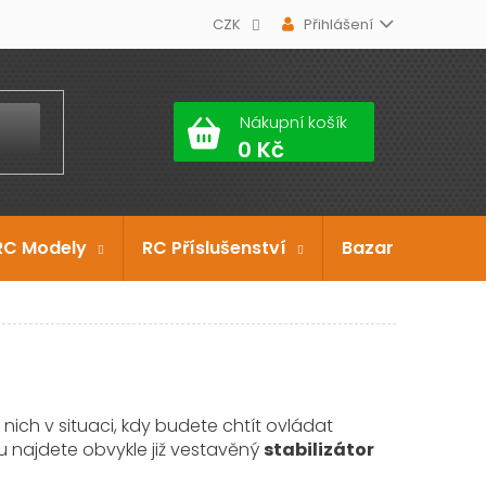
CZK
Přihlášení
Nákupní košík
RC Modely
RC Příslušenství
Bazar
Dárko
nich v situaci, kdy budete chtít ovládat
ru najdete obvykle již vestavěný
stabilizátor