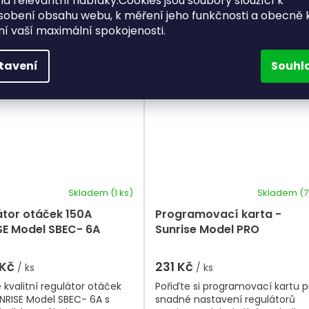
a relevantní nabídky.Cookies jsou soubory sloužící k
Do košíku
Do košíku
sobení obsahu webu, k měření jeho funkčnosti a obecně 
ění vaší maximální spokojenosti.
Kód:
SUN14
Kód:
S
tavení
Souhl
Skladem
(1 ks)
Skladem
(7
átor otáček 150A
Programovací karta -
SE Model SBEC- 6A
Sunrise Model PRO
 Kč
231 Kč
/ ks
/ ks
 kvalitní regulátor otáček
Pořiďte si programovací kartu p
NRISE Model SBEC- 6A s
snadné nastavení regulátorů