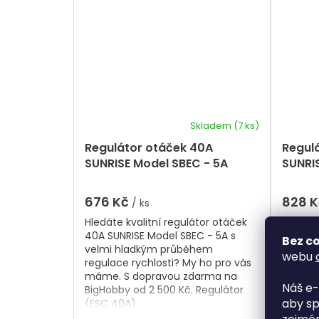
Skladem
(7 ks)
Regulátor otáček 40A
Regul
SUNRISE Model SBEC - 5A
SUNRI
676 Kč
828 
/ ks
Hledáte kvalitní regulátor otáček
Hledáte
40A SUNRISE Model SBEC - 5A s
45A SUN
Bez co
velmi hladkým průběhem
velmi 
webu
regulace rychlosti? My ho pro vás
regulac
máme. S dopravou zdarma na
máme. 
Náš e-
BigHobby od 2 500 Kč. Regulátor
BigHobb
aby sp
(ESC 40A)
(ESC 4