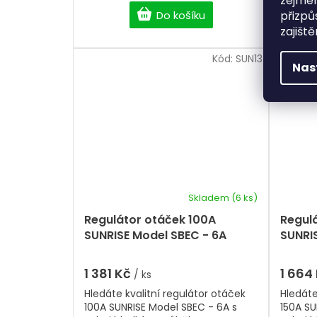
zejmén
Do košíku
přizpů
zajišt
Kód:
SUN13
Nas
Skladem
(6 ks)
Regulátor otáček 100A
Regul
SUNRISE Model SBEC - 6A
SUNRI
1 381 Kč
1 664
/ ks
Hledáte kvalitní regulátor otáček
Hledáte
100A SUNRISE Model SBEC - 6A s
150A SU