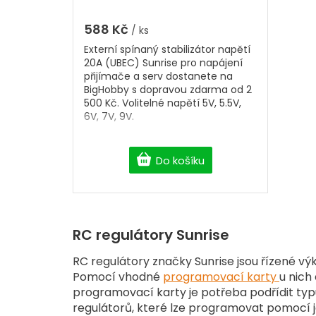
volitelné napětí 5V, 5.5V, 6V,
5,0
7V, 9V
z
588 Kč
/ ks
5
Externí spínaný stabilizátor napětí
hvězdiček.
20A (UBEC) Sunrise pro napájení
přijímače a serv dostanete na
BigHobby s dopravou zdarma od 2
500 Kč. Volitelné napětí 5V, 5.5V,
6V, 7V, 9V.
Do košíku
RC regulátory Sunrise
RC regulátory značky Sunrise jsou řízené 
Pomocí vhodné
programovací karty
u nich
programovací karty je potřeba podřídit typu
regulátorů, které lze programovat pomocí 