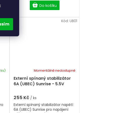
Do košíku
k
UN15
Kód:
UB01
asím
 ks)
Momentálně nedostupné
Průměrné
hodnocení
Externí spínaný stabilizátor
produktu
6A (UBEC) Sunrise - 5.5V
je
5,0
z
255 Kč
/ ks
5
ro
Externí spínaný stabilizátor napětí
hvězdiček.
6A (UBEC) Sunrise pro napájení