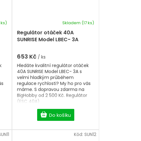
1 ks)
Skladem
(17 ks)
Regulátor otáček 40A
SUNRISE Model LBEC- 3A
653 Kč
/ ks
k
Hledáte kvalitní regulátor otáček
40A SUNRISE Model LBEC- 3A s
velmi hladkým průběhem
ás
regulace rychlosti? My ho pro vás
máme. S dopravou zdarma na
BigHobby od 2 500 Kč. Regulátor
(ESC 40A)
Do košíku
SUN11
Kód:
SUN12