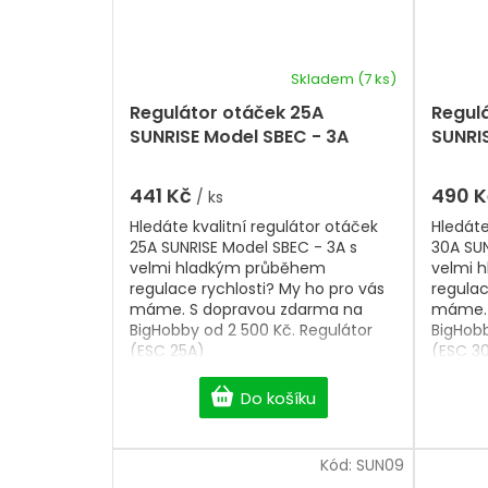
Skladem
(7 ks)
Regulátor otáček 25A
Regul
SUNRISE Model SBEC - 3A
SUNRI
441 Kč
490 
/ ks
Hledáte kvalitní regulátor otáček
Hledáte
25A SUNRISE Model SBEC - 3A s
30A SUN
velmi hladkým průběhem
velmi 
regulace rychlosti? My ho pro vás
regulac
máme. S dopravou zdarma na
máme. 
BigHobby od 2 500 Kč. Regulátor
BigHobb
(ESC 25A)
(ESC 3
Do košíku
Kód:
SUN09