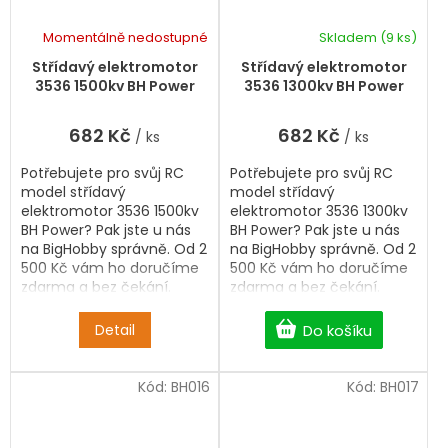
Momentálně nedostupné
Skladem
(9 ks)
Střídavý elektromotor
Střídavý elektromotor
3536 1500kv BH Power
3536 1300kv BH Power
682 Kč
682 Kč
/ ks
/ ks
Potřebujete pro svůj RC
Potřebujete pro svůj RC
model střídavý
model střídavý
elektromotor 3536 1500kv
elektromotor 3536 1300kv
BH Power? Pak jste u nás
BH Power? Pak jste u nás
na BigHobby správně. Od 2
na BigHobby správně. Od 2
500 Kč vám ho doručíme
500 Kč vám ho doručíme
zdarma a bez čekání.
zdarma a bez čekání.
Detail
Do košíku
Kód:
BH016
Kód:
BH017