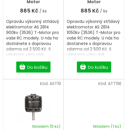
je
ů
Motor
Motor
5,0
885 Kč
885 Kč
/ ks
/ ks
z
5
Opravdu výkonný střídavý
Opravdu výkonný střídavý
hvězdiček.
elektromotor AS 2814
elektromotor AS 2814
900kv (3536) T-Motor pro
1050kv (3536) T-Motor pro
vaše RC modely. U nás ho
vaše RC modely. U nás ho
dostanete s dopravou
dostanete s dopravou
zdarma od 2 500 Kč. S
zdarma od 2 500 Kč. S
výběrem vám rádi
výběrem vám rádi
pomůžeme.
pomůžeme.
Do košíku
Do košíku
Kód:
AST19
Kód:
ATT19E
Skladem
(5 ks)
Skladem
(7 ks)