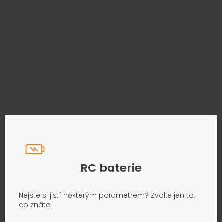
Najděte správný díl bez
zbytečného hledání
Přesně podle parametrů vašeho modelu
RC baterie
Nejste si jistí některým parametrem? Zvolte jen to,
co znáte.