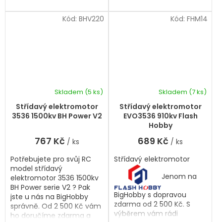
Kód:
BHV220
Kód:
FHM14
Skladem
(5 ks)
Skladem
(7 ks)
Střídavý elektromotor
Střídavý elektromotor
3536 1500kv BH Power V2
EVO3536 910kv Flash
Hobby
767 Kč
689 Kč
/ ks
/ ks
Potřebujete pro svůj RC
Střídavý elektromotor
model střídavý
Jenom na
elektromotor 3536 1500kv
BH Power serie V2 ? Pak
BigHobby s dopravou
jste u nás na BigHobby
zdarma od 2 500 Kč. S
správně. Od 2 500 Kč vám
výběrem vám rádi
ho doručíme zdarma a