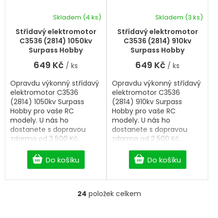
Skladem
(4 ks)
Skladem
(3 ks)
Střídavý elektromotor
Střídavý elektromotor
C3536 (2814) 1050kv
C3536 (2814) 910kv
Surpass Hobby
Surpass Hobby
649 Kč
649 Kč
/ ks
/ ks
Opravdu výkonný střídavý
Opravdu výkonný střídavý
elektromotor C3536
elektromotor C3536
(2814) 1050kv Surpass
(2814) 910kv Surpass
Hobby pro vaše RC
Hobby pro vaše RC
modely. U nás ho
modely. U nás ho
dostanete s dopravou
dostanete s dopravou
zdarma od 2 500 Kč.
zdarma od 2 500 Kč.
Do košíku
Do košíku
24
položek celkem
O
v
l