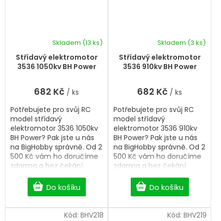
Skladem
(13 ks)
Skladem
(3 ks)
Střídavý elektromotor
Střídavý elektromotor
3536 1050kv BH Power
3536 910kv BH Power
682 Kč
682 Kč
/ ks
/ ks
Potřebujete pro svůj RC
Potřebujete pro svůj RC
model střídavý
model střídavý
elektromotor 3536 1050kv
elektromotor 3536 910kv
BH Power? Pak jste u nás
BH Power? Pak jste u nás
na BigHobby správně. Od 2
na BigHobby správně. Od 2
500 Kč vám ho doručíme
500 Kč vám ho doručíme
zdarma a bez čekání.
zdarma a bez čekání.
Do košíku
Do košíku
Kód:
BHV218
Kód:
BHV219