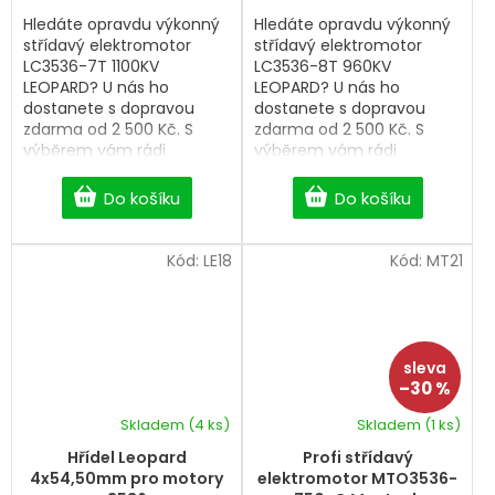
Hledáte opravdu výkonný
Hledáte opravdu výkonný
střídavý elektromotor
střídavý elektromotor
LC3536-7T 1100KV
LC3536-8T 960KV
LEOPARD? U nás ho
LEOPARD? U nás ho
dostanete s dopravou
dostanete s dopravou
zdarma od 2 500 Kč. S
zdarma od 2 500 Kč. S
výběrem vám rádi
výběrem vám rádi
pomůžeme.
pomůžeme.
Do košíku
Do košíku
Kód:
LE18
Kód:
MT21
–30 %
Skladem
(4 ks)
Skladem
(1 ks)
Průměrné
hodnocení
Hřídel Leopard
Profi střídavý
produktu
4x54,50mm pro motory
elektromotor MTO3536-
je