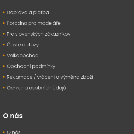
a
t
Doprava a platba
í
Poradna pro modeláře
Pre slovenských zákazníkov
Časté dotazy
Velkoobchod
Obchodní podmínky
Reklamace / vrácení a výměna zboží
Ochrana osobních údajů
O nás
O nás