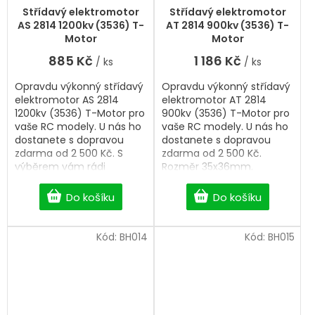
Střídavý elektromotor
Střídavý elektromotor
AS 2814 1200kv (3536) T-
AT 2814 900kv (3536) T-
Motor
Motor
885 Kč
1 186 Kč
/ ks
/ ks
Opravdu výkonný střídavý
Opravdu výkonný střídavý
elektromotor AS 2814
elektromotor AT 2814
1200kv (3536) T-Motor pro
900kv (3536) T-Motor pro
vaše RC modely. U nás ho
vaše RC modely. U nás ho
dostanete s dopravou
dostanete s dopravou
zdarma od 2 500 Kč. S
zdarma od 2 500 Kč.
výběrem vám rádi
Rozměr 35x36mm.
pomůžeme.
Do košíku
Do košíku
Kód:
BH014
Kód:
BH015