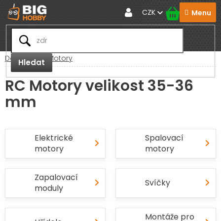
Přejít
CZK
na
obsah
Domů
RC Motory
Hledat
RC Motory velikost 35-36
mm
Elektrické
Spalovací
motory
motory
Zapalovací
Svíčky
moduly
Montáže pro