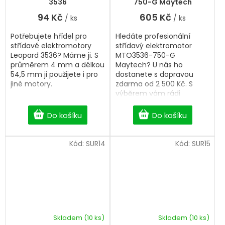
3536
750-G Maytech
5,0
94 Kč
605 Kč
/ ks
/ ks
z
5
Potřebujete hřídel pro
Hledáte profesionální
hvězdiček.
střídavé elektromotory
střídavý elektromotor
Leopard 3536? Máme ji. S
MTO3536-750-G
průměrem 4 mm a délkou
Maytech? U nás ho
54,5 mm ji použijete i pro
dostanete s dopravou
jiné motory.
zdarma od 2 500 Kč. S
výběrem vám rádi
pomůžeme.
Do košíku
Do košíku
Kód:
SUR14
Kód:
SUR15
Skladem
(10 ks)
Skladem
(10 ks)