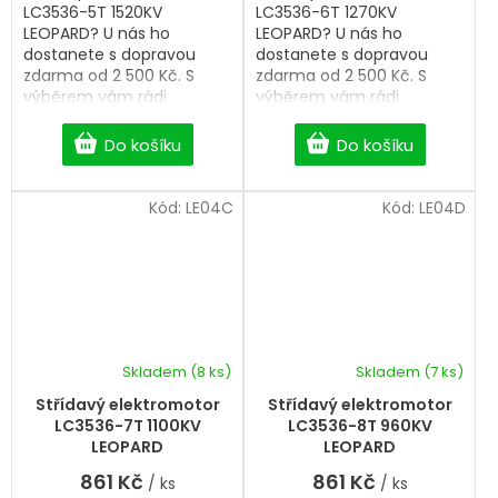
LC3536-5T 1520KV
LC3536-6T 1270KV
LEOPARD? U nás ho
LEOPARD? U nás ho
dostanete s dopravou
dostanete s dopravou
zdarma od 2 500 Kč. S
zdarma od 2 500 Kč. S
výběrem vám rádi
výběrem vám rádi
pomůžeme.
pomůžeme.
Do košíku
Do košíku
Kód:
LE04C
Kód:
LE04D
Skladem
(8 ks)
Skladem
(7 ks)
Střídavý elektromotor
Střídavý elektromotor
LC3536-7T 1100KV
LC3536-8T 960KV
LEOPARD
LEOPARD
861 Kč
861 Kč
/ ks
/ ks