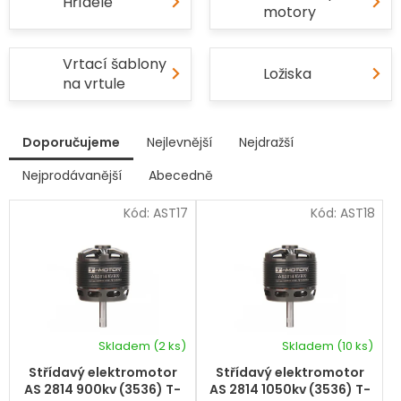
Hřídele
motory
Vrtací šablony
Ložiska
na vrtule
V
Doporučujeme
Nejlevnější
Nejdražší
ý
p
Nejprodávanější
Abecedně
Ř
i
a
s
Kód:
AST17
Kód:
AST18
z
p
e
r
n
í
o
p
d
r
u
o
k
d
Skladem
(2 ks)
Skladem
(10 ks)
t
Průměrné
u
hodnocení
ů
k
Střídavý elektromotor
Střídavý elektromotor
produktu
t
AS 2814 900kv (3536) T-
AS 2814 1050kv (3536) T-