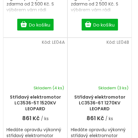
zdarma od 2 500 Kč. S
zdarma od 2 500 Kč. S
výběrem vám rádi
výběrem vám rádi
pomůžeme.
pomůžeme.
Do košíku
Do košíku
Kód:
LE04A
Kód:
LE04B
Skladem
(4 ks)
Skladem
(3 ks)
Střídavý elektromotor
Střídavý elektromotor
LC3536-5T 1520KV
LC3536-6T 1270KV
LEOPARD
LEOPARD
861 Kč
861 Kč
/ ks
/ ks
Hledáte opravdu výkonný
Hledáte opravdu výkonný
střídavý elektromotor
střídavý elektromotor