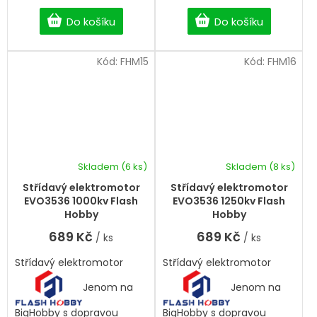
pomůžeme.
bez čekání.
Do košíku
Do košíku
Kód:
FHM15
Kód:
FHM16
Skladem
(6 ks)
Skladem
(8 ks)
Střídavý elektromotor
Střídavý elektromotor
EVO3536 1000kv Flash
EVO3536 1250kv Flash
Hobby
Hobby
689 Kč
689 Kč
/ ks
/ ks
Střídavý elektromotor
Střídavý elektromotor
Jenom na
Jenom na
BigHobby s dopravou
BigHobby s dopravou