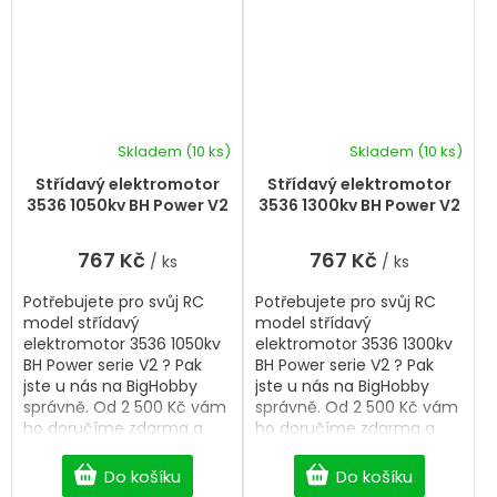
Skladem
(10 ks)
Skladem
(10 ks)
Střídavý elektromotor
Střídavý elektromotor
3536 1050kv BH Power V2
3536 1300kv BH Power V2
767 Kč
767 Kč
/ ks
/ ks
Potřebujete pro svůj RC
Potřebujete pro svůj RC
model střídavý
model střídavý
elektromotor 3536 1050kv
elektromotor 3536 1300kv
BH Power serie V2 ? Pak
BH Power serie V2 ? Pak
jste u nás na BigHobby
jste u nás na BigHobby
správně. Od 2 500 Kč vám
správně. Od 2 500 Kč vám
ho doručíme zdarma a
ho doručíme zdarma a
bez čekání.
bez čekání.
Do košíku
Do košíku