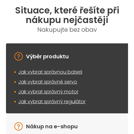
á
Situace, které řešíte při
d
a
nákupu nejčastěji
c
í
Nakupujte bez obav
p
r
v
k
y
Výběr produktu
v
ý
Jak vybrat správnou baterii
p
i
Jak vybrat správné servo
s
u
Jak vybrat správný motor
Jak vybrat správný regulátor
Nákup na e-shopu