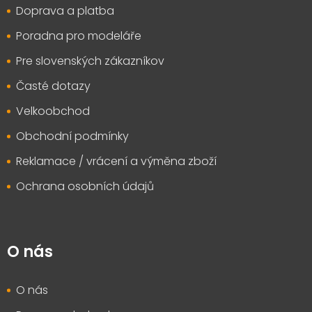
t
Doprava a platba
í
Poradna pro modeláře
Pre slovenských zákazníkov
Časté dotazy
Velkoobchod
Obchodní podmínky
Reklamace / vrácení a výměna zboží
Ochrana osobních údajů
O nás
O nás