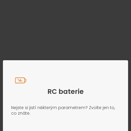
Najděte správný díl bez
zbytečného hledání
Přesně podle parametrů vašeho modelu
RC baterie
Nejste si jistí některým parametrem? Zvolte jen to,
co znáte.