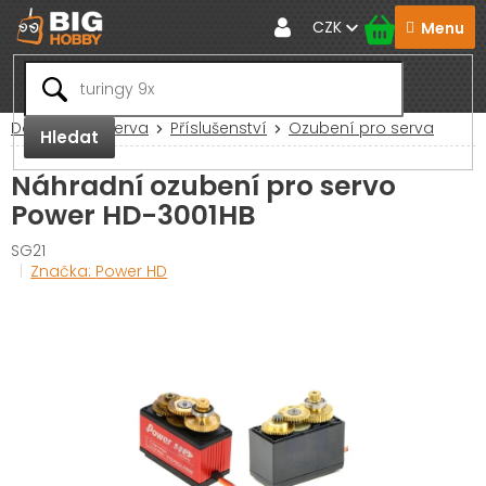
Přejít
CZK
na
obsah
Domů
RC Serva
Příslušenství
Ozubení pro serva
Hledat
Náhradní ozubení pro servo
Power HD-3001HB
SG21
Značka:
Power HD