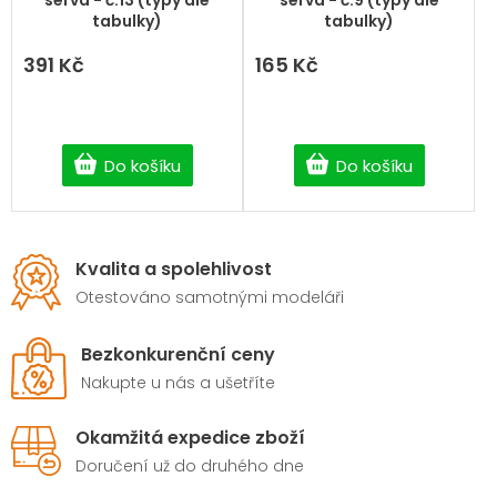
serva - č.13 (typy dle
serva - č.9 (typy dle
tabulky)
tabulky)
391 Kč
165 Kč
Do košíku
Do košíku
Kvalita a spolehlivost
Otestováno samotnými modeláři
Bezkonkurenční ceny
Nakupte u nás a ušetříte
Okamžitá expedice zboží
Doručení už do druhého dne