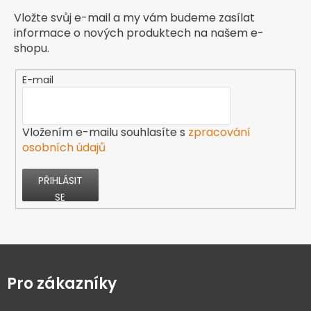
Vložte svůj e-mail a my vám budeme zasílat
informace o nových produktech na našem e-
shopu.
E-mail
Vložením e-mailu souhlasíte s
zpracování
osobních údajů
PŘIHLÁSIT
SE
Z
á
p
Pro zákazníky
a