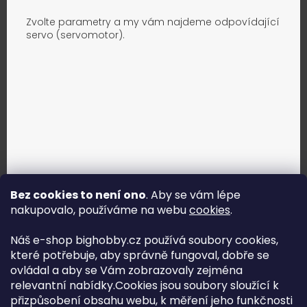
Zvolte parametry a my vám najdeme odpovídající
servo (servomotor).
Bez cookies to není ono
. Aby se vám lépe
nakupovalo, používáme na webu
cookies
.
Jak vybrat správné servo?
Náš e-shop bighobby.cz používá soubory cookies,
které potřebuje, aby správně fungoval, dobře se
Najít správné servo
ovládal a aby se Vám zobrazovaly zejména
relevantní nabídky.Cookies jsou soubory sloužící k
přizpůsobení obsahu webu, k měření jeho funkčnosti