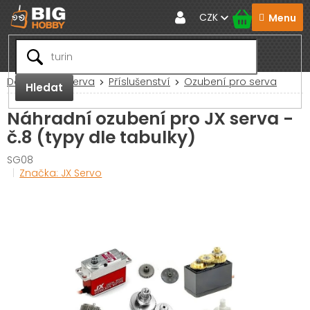
Přejít
CZK
na
obsah
Domů
RC Serva
Příslušenství
Ozubení pro serva
Hledat
Náhradní ozubení pro JX serva -
č.8 (typy dle tabulky)
SG08
Značka:
JX Servo