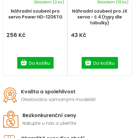
Skladem
(2 ks)
Skladem
(19 ks)
Náhradní ozubení pro
Náhradní ozubení pro JX
servo Power HD-1206TG
serva - č.4 (typy dle
tabulky)
256 Kč
43 Kč
Do košíku
Do košíku
Kvalita a spolehlivost
Otestováno samotnými modeláři
Bezkonkurenční ceny
Nakupte u nás a ušetříte