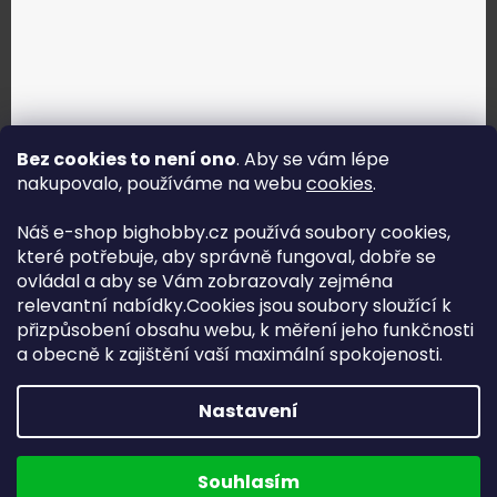
Bez cookies to není ono
. Aby se vám lépe
nakupovalo, používáme na webu
cookies
.
Jak vybrat správné servo?
Náš e-shop bighobby.cz používá soubory cookies,
které potřebuje, aby správně fungoval, dobře se
Najít správné servo
ovládal a aby se Vám zobrazovaly zejména
relevantní nabídky.Cookies jsou soubory sloužící k
přizpůsobení obsahu webu, k měření jeho funkčnosti
a obecně k zajištění vaší maximální spokojenosti.
Copyright (c) 2016 -2026 Big hobby.cz - všechna práva
Nastavení
vyhrazena
Na UX & Web Design je tu
Lukáš Dubina
Běžíme na
Souhlasím
Shoptet