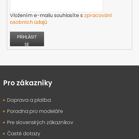
Vložením e-mailu souhlasíte s
zpracování
osobních údajů
PŘIHLÁSIT
SE
Z
á
p
Pro zákazníky
a
t
Doprava a platba
í
Poradna pro modeláře
Pre slovenských zákazníkov
Časté dotazy