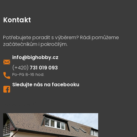
Kontakt
info
@
bighobby.cz
731 019 093
Sledujte nás na facebooku
Výdejna zboží