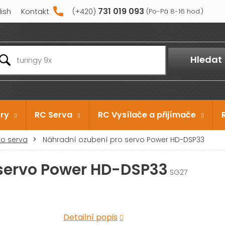
731 019 093
lish
Kontakt
Hledat
ry
RC Serva
RC Vysílače a přijímače
o serva
Náhradní ozubení pro servo Power HD-DSP33
 servo Power HD-DSP33
SG27
Detailní popis