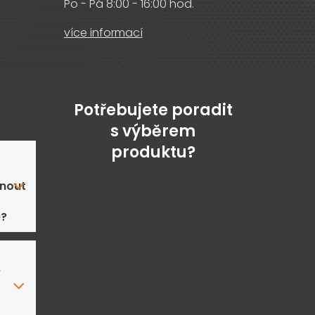
Po - Pá 8:00 - 16:00 hod.
více informací
Potřebujete poradit
s výběrem
produktu?
nout
ě?
e