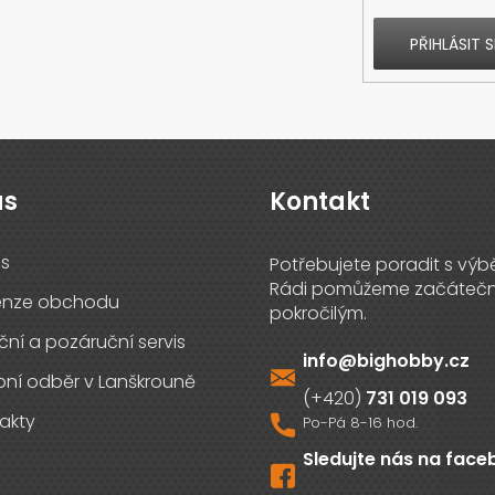
PŘIHLÁSIT S
ás
Kontakt
s
enze obchodu
ční a pozáruční servis
info
@
bighobby.cz
ní odběr v Lanškrouně
731 019 093
akty
Sledujte nás na fac