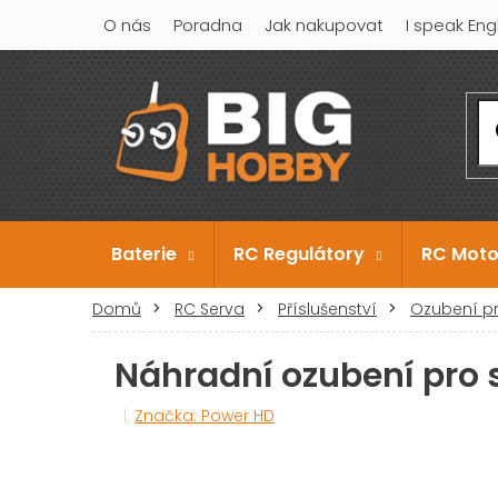
Přejít
O nás
Poradna
Jak nakupovat
I speak Eng
na
obsah
Baterie
RC Regulátory
RC Moto
Domů
RC Serva
Příslušenství
Ozubení pr
Náhradní ozubení pro
Značka:
Power HD