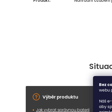
Produkt
:
Náhradní ozubení 
Situac
Bez co
webu
Výběr produktu
Náš e-
aby sp
Jak vybrat správnou baterii