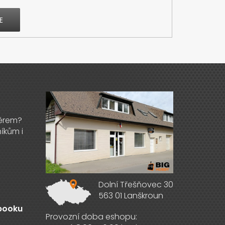
E
Výdejna zboží
Dolní Třešňovec 30
563 01 Lanškroun
ebooku
Provozní doba eshopu: