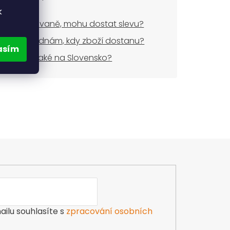
dem?
k
uji opakovaně, mohu dostat slevu?
dnes objednám, kdy zboží dostanu?
asím
áte zboží také na Slovensko?
ilu souhlasíte s
zpracování osobních