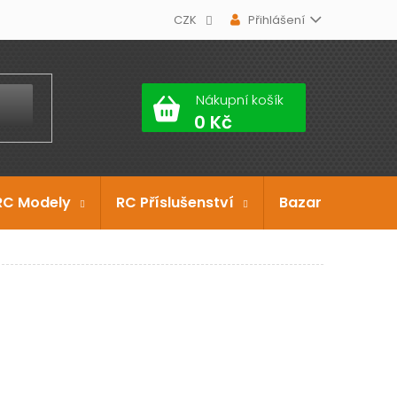
CZK
Přihlášení
Nákupní košík
RC Modely
RC Příslušenství
Bazar
Dárko