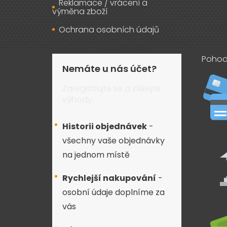
Reklamace / vrácení a
výměna zboží
Ochrana osobních údajů
Pohod
Nemáte u nás účet?
Zaregistrujte se a získejte
výhody:
Historii objednávek
-
všechny vaše objednávky
na jednom místě
Rychlejší nakupování
-
osobní údaje doplníme za
vás