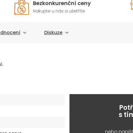
Bezkonkurenční ceny
Nakupte u nás a ušetříte
dnocení
Diskuze
í.
Pot
s t
nebo napišt