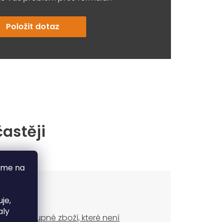
Položit dotaz
častěji
áme na
je,
aly
ude dostupné zboží, které není