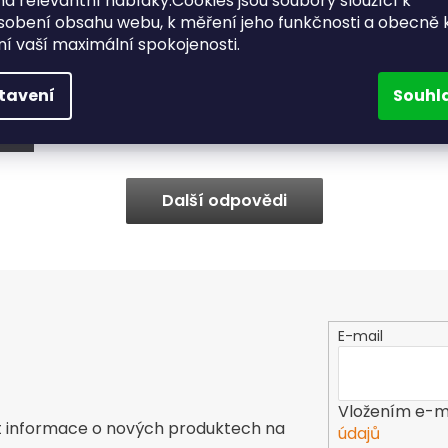
a relevantní nabídky.Cookies jsou soubory sloužící k
skla
sobení obsahu webu, k měření jeho funkčnosti a obecně 
Můžu si u Vás vyzvednout zboží
ění vaší maximální spokojenosti.
osobně?
Nakup
Lze zboží zaslat v obálce?
Když 
tavení
Souhl
Jak funguje platba kartou online?
Zasíl
Další odpovědi
E-mail
Vložením e-ma
t informace o nových produktech na
údajů