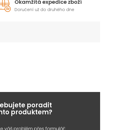
Okamžitá expedice zboží
Doručení už do druhého dne
řebujete poradit
ímto produktem?
e váš problém přes formulář: