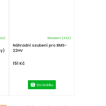
 ks)
Skladem
(4 ks)
Náhradní ozubení pro BMS-
ky)
22HV
151 Kč
Do košíku