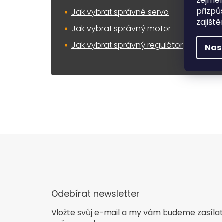
zejmén
přizpů
Jak vybrat správné servo
zajišt
Jak vybrat správný motor
Jak vybrat správný regulátor
Nas
Odebírat newsletter
Vložte svůj e-mail a my vám budeme zasíla