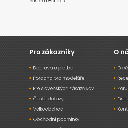
našem e-shopu.
Z
á
p
Pro zákazníky
O n
a
t
Doprava a platba
O ná
í
Poradna pro modeláře
Rec
Pre slovenských zákazníkov
Záru
Časté dotazy
Osob
Velkoobchod
Kont
Obchodní podmínky