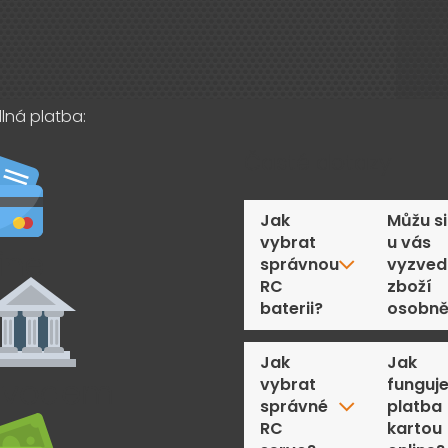
lná platba:
Časté dotazy
Jak
Můžu si
vybrat
u vás
správnou
vyzved
RC
zboží
baterii?
osobn
Jak
Jak
vybrat
funguj
správné
platba
RC
kartou