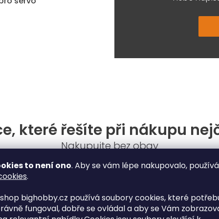
pro servo
e, které řešíte při nákupu nej
Nakupujte bez obav
okies to není ono
. Aby se vám lépe nakupovalo, použív
cookies
.
Nákup na e-shopu
shop bighobby.cz používá soubory cookies, které potřebu
rávně fungoval, dobře se ovládal a aby se Vám zobrazov
Jak mám postupovat při reklamaci?
Kdy b