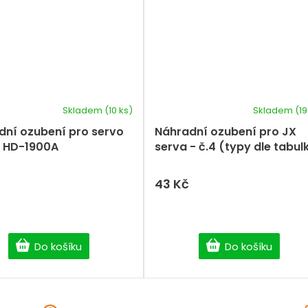
Skladem
(10 ks)
Skladem
(19
dní ozubení pro servo
Náhradní ozubení pro JX
 HD-1900A
serva - č.4 (typy dle tabul
43 Kč
Do košíku
Do košíku