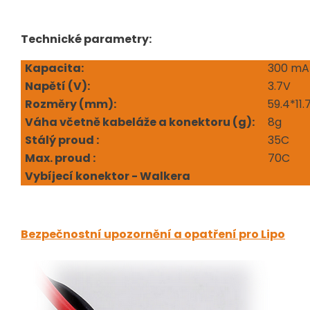
Technické parametry:
Kapacita:
300 mA
Napětí (V
):
3.7V
Rozměry (mm):
59.4*11
Váha včetně kabeláže a konektoru (g):
8g
Stálý proud :
35C
Max. proud :
70C
Vybíjecí konektor - Walkera
Bezpečnostní upozornění a opatření pro Lipo