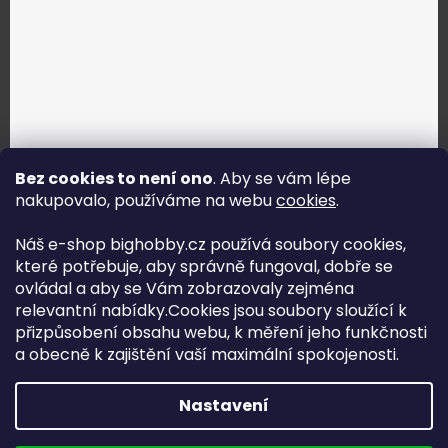
Bez cookies to není ono
. Aby se vám lépe
nakupovalo, používáme na webu
cookies
.
Jak vybrat správné servo?
Náš e-shop bighobby.cz používá soubory cookies,
které potřebuje, aby správně fungoval, dobře se
Najít správné servo
ovládal a aby se Vám zobrazovaly zejména
relevantní nabídky.Cookies jsou soubory sloužící k
přizpůsobení obsahu webu, k měření jeho funkčnosti
a obecně k zajištění vaší maximální spokojenosti.
Copyright (c) 2016 -2026 Big hobby.cz - všechna práva
Nastavení
vyhrazena