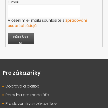
E-mail
Vložením e-mailu souhlasíte s
zpracování
osobních údajů
PŘIHLÁSIT
SE
Z
á
p
Pro zákazníky
a
t
Doprava a platba
í
Poradna pro modeláře
Pre slovenských zákazníkov