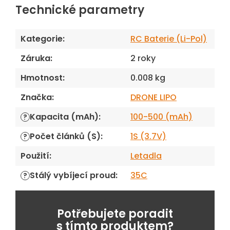
Technické parametry
Kategorie
:
RC Baterie (Li-Pol)
Záruka
:
2 roky
Hmotnost
:
0.008 kg
Značka
:
DRONE LIPO
Kapacita (mAh)
:
100-500 (mAh)
?
Počet článků (S)
:
1S (3.7V)
?
Použití
:
Letadla
Stálý vybíjecí proud
:
35C
?
Potřebujete poradit
s tímto produktem?