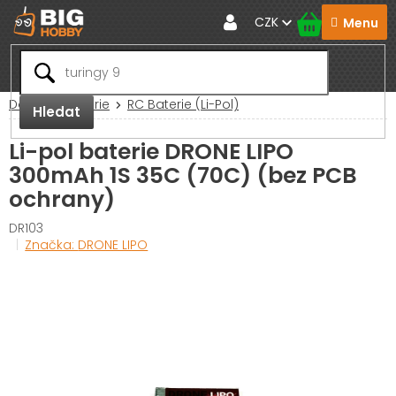
Přejít
CZK
na
obsah
Domů
Baterie
RC Baterie (Li-Pol)
Hledat
Li-pol baterie DRONE LIPO
300mAh 1S 35C (70C) (bez PCB
ochrany)
DR103
Značka:
DRONE LIPO