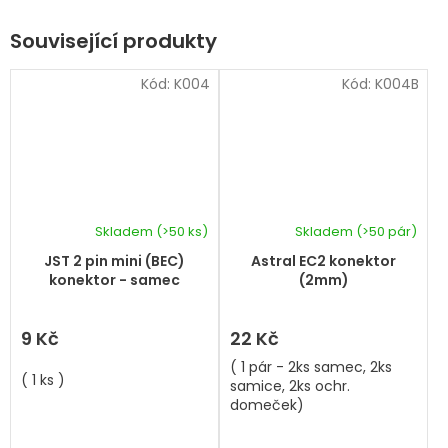
Související produkty
Kód:
K004
Kód:
K004B
Skladem
(>50 ks)
Skladem
(>50 pár)
JST 2 pin mini (BEC)
Astral EC2 konektor
konektor - samec
(2mm)
9 Kč
22 Kč
( 1 pár - 2ks samec, 2ks
( 1 ks )
samice, 2ks ochr.
domeček)