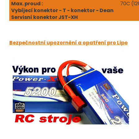
Max. proud :
70C (12
Vybíjecí konektor - T - konektor - Dean
Servisní konektor JST-XH
Bezpečnostní upozornění a opatření pro Lipo