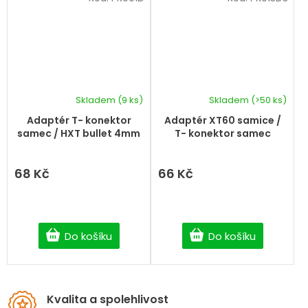
Skladem
(9 ks)
Skladem
(>50 ks)
Adaptér T- konektor
Adaptér XT60 samice /
samec / HXT bullet 4mm
T- konektor samec
68 Kč
66 Kč
Do košíku
Do košíku
Kvalita a spolehlivost