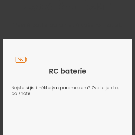
zbytečného hledání
Přesně podle parametrů vašeho modelu
RC baterie
Nejste si jistí některým parametrem? Zvolte jen to,
co znáte.