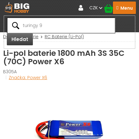
Přejít
CZK
na
obsah
Domů
Baterie
RC Baterie (Li-Pol)
Hledat
Li-pol baterie 1800 mAh 3S 35C
(70C) Power X6
B305A
Značka:
Power X6