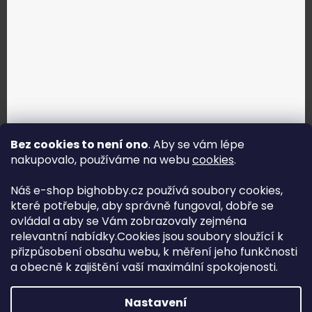
Bez cookies to není ono
. Aby se vám lépe
nakupovalo, používáme na webu
cookies
.
Jak vybrat správné servo?
Náš e-shop bighobby.cz používá soubory cookies,
které potřebuje, aby správně fungoval, dobře se
Najít správné servo
ovládal a aby se Vám zobrazovaly zejména
relevantní nabídky.Cookies jsou soubory sloužící k
přizpůsobení obsahu webu, k měření jeho funkčnosti
a obecně k zajištění vaší maximální spokojenosti.
Copyright (c) 2016 -2026 Big hobby.cz - všechna práva
Nastavení