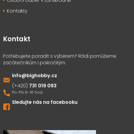
Osobní odběr v Lanškrouně
Kontakty
Kontakt
info
@
bighobby.cz
731 019 093
Sledujte nás na facebooku
Výdejna zboží