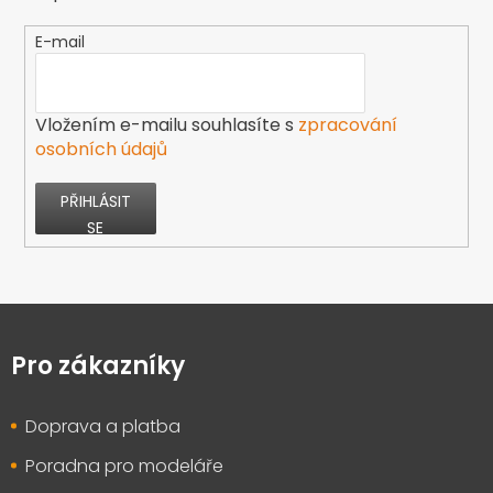
E-mail
Vložením e-mailu souhlasíte s
zpracování
osobních údajů
PŘIHLÁSIT
SE
Z
á
p
Pro zákazníky
a
t
Doprava a platba
í
Poradna pro modeláře