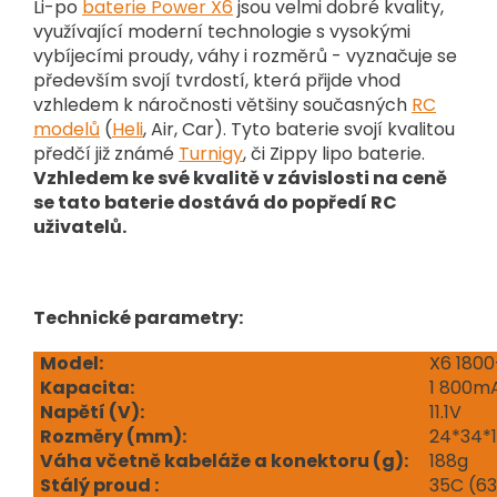
Li-po
baterie Power X6
jsou velmi dobré kvality,
využívající moderní technologie s vysokými
vybíjecími proudy, váhy i rozměrů - vyznačuje se
především svojí tvrdostí, která přijde vhod
vzhledem k náročnosti většiny současných
RC
modelů
(
Heli
, Air, Car). Tyto baterie svojí kvalitou
předčí již známé
Turnigy
, či Zippy lipo baterie.
Vzhledem ke své kvalitě v závislosti na ceně
se tato baterie dostává do popředí RC
uživatelů.
Technické parametry:
Model:
X6 1800
Kapacita:
1 800m
Napětí (V
):
11.1V
Rozměry (mm):
24*34*
Váha včetně kabeláže a konektoru (g):
188g
Stálý proud :
35C (63