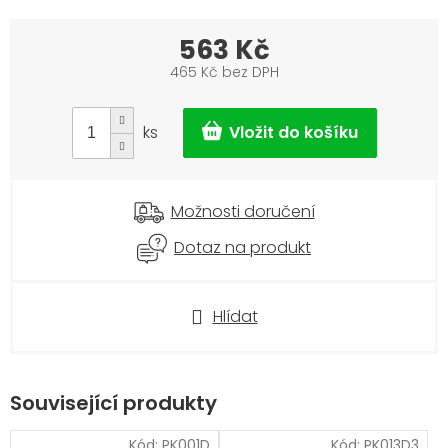
563 Kč
465 Kč bez DPH
Měrná
cena:
ks
Možnosti doručení
Dotaz na produkt
Hlídat
Související produkty
Kód:
PK001D
Kód:
PK013D3