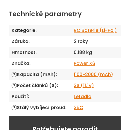
Technické parametry
Kategorie
:
RC Baterie (Li-Pol)
Záruka
:
2 roky
Hmotnost
:
0.188 kg
Značka
:
Power X6
Kapacita (mAh)
:
1100-2000 (mAh)
?
Počet článků (S)
:
3S (11.1V)
?
Použití
:
Letadla
Stálý vybíjecí proud
:
35C
?
Potřebujete poradit