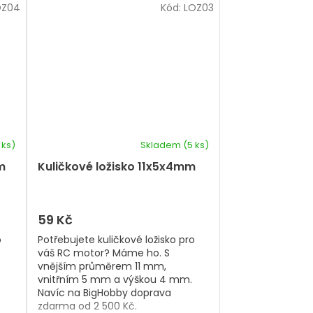
OZ04
Kód:
LOZ03
 ks)
Skladem
(5 ks)
m
Kuličkové ložisko 11x5x4mm
59 Kč
o
Potřebujete kuličkové ložisko pro
váš RC motor? Máme ho. S
vnějším průměrem 11 mm,
vnitřním 5 mm a výškou 4 mm.
Navíc na BigHobby doprava
zdarma od 2 500 Kč.