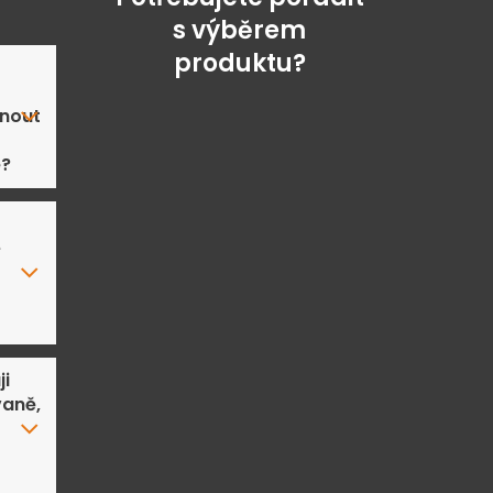
s výběrem
produktu?
nout
ě?
e
ji
aně,