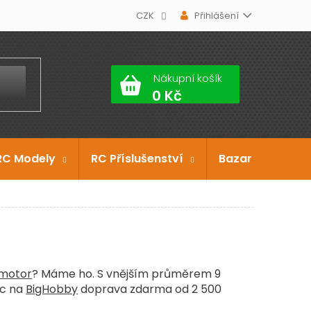
CZK
Přihlášení
Nákupní košík
RC Modely
RC Příslušenství
Bazar
Dárko
motor
? Máme ho. S vnějším průměrem 9
íc na
BigHobby
doprava zdarma od 2 500