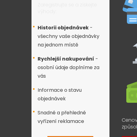
Zaregistrujte se a získejte
výhody:
Historii objednávek
-
všechny vaše objednávky
na jednom místě
Rychlejší nakupování
-
osobní údaje doplníme za
vás
Informace o stavu
objednávek
Snadné a přehledné
Cenov
vyřízení reklamace
způso