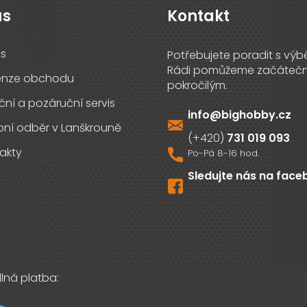
ás
Kontakt
s
enze obchodu
ční a pozáruční servis
info
@
bighobby.cz
ní odběr v Lanškrouně
731 019 093
akty
Sledujte nás na fac
lná platba: