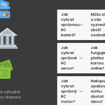
Časté dotazy
Jak
Můžu si
vybrat
u vás
správnou
vyzved
RC
zboží
baterii?
osobn
Jak
Jak
vybrat
funguj
správné
platba
RC
kartou
servo?
online?
Jak
Nakupu
vybrat
opakov
správný
mohu
ě výhodné
RC
dostat
by dopravy:
motor?
slevu?