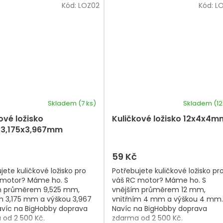
Kód:
LOZ02
Kód:
L
Skladem
(7 ks)
Skladem
(12
ové ložisko
Kuličkové ložisko 12x4x4m
x3,175x3,967mm
59 Kč
jete kuličkové ložisko pro
Potřebujete kuličkové ložisko pr
 motor? Máme ho. S
váš RC motor? Máme ho. S
m průměrem 9,525 mm,
vnějším průměrem 12 mm,
m 3,175 mm a výškou 3,967
vnitřním 4 mm a výškou 4 mm.
víc na BigHobby doprava
Navíc na BigHobby doprava
 od 2 500 Kč.
zdarma od 2 500 Kč.