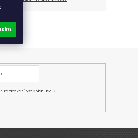
k
asím
 s
zpracování osobních údajů
Výdejna zboží