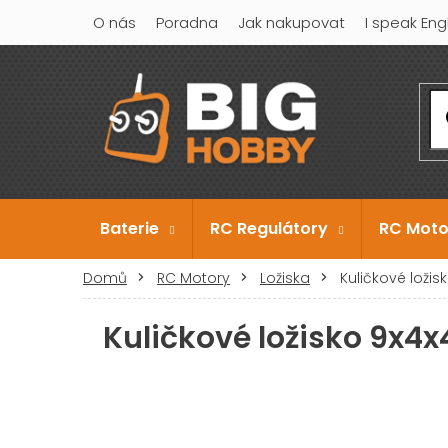
Přejít
O nás
Poradna
Jak nakupovat
I speak Eng
na
obsah
Baterie
RC Regulátory
RC Moto
Domů
RC Motory
Ložiska
Kuličkové loži
Kuličkové ložisko 9x