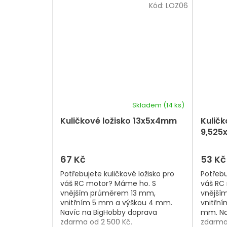
Kód:
LOZ06
Skladem
(14 ks)
Kuličkové ložisko 13x5x4mm
Kuličk
9,525
67 Kč
53 Kč
Potřebujete kuličkové ložisko pro
Potřebu
váš RC motor? Máme ho. S
váš RC
vnějším průměrem 13 mm,
vnější
vnitřním 5 mm a výškou 4 mm.
vnitřní
Navíc na BigHobby doprava
mm. Na
zdarma od 2 500 Kč.
zdarma