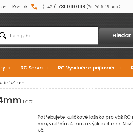
731 019 093
lish
Kontakt
Hledat
ry
RC Serva
RC Vysílače a přijímače
sko 9x4x4mm
4x4mm
LOZ01
Potřebujete
kuličkové ložisko
pro váš
RC 
mm, vnitřním 4 mm a výškou 4 mm. Nav
Kč.