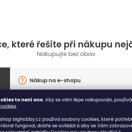
e, které řešíte při nákupu nej
Nakupujte bez obav
Nákup na e-shopu
Jak mám postupovat při reklamaci?
Kdy b
okies to není ono
. Aby se vám lépe nakupovalo, použív
skla
Můžu si u Vás vyzvednout zboží
cookies
.
osobně?
Nakup
shop bighobby.cz používá soubory cookies, které potřebu
Lze zboží zaslat v obálce?
Když 
rávně fungoval, dobře se ovládal a aby se Vám zobrazov
Jak funguje platba kartou online?
Zasíl