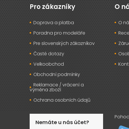
p
Pro zákazníky
O n
a
t
Doprava a platba
O ná
í
Poradna pro modeláře
Rec
Pre slovenských zákazníkov
Záru
Časté dotazy
Osob
Velkoobchod
Kont
Obchodní podmínky
Reklamace / vrácení a
výměna zboží
Ochrana osobních údajů
Pohod
Nemáte u nás účet?