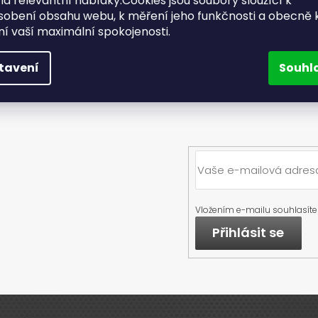
a relevantní nabídky.Cookies jsou soubory sloužící k
sobení obsahu webu, k měření jeho funkčnosti a obecně 
ění vaší maximální spokojenosti.
Další odpovědi
tavení
Souhl
Vložením e-mailu souhlasíte
Přihlásit se