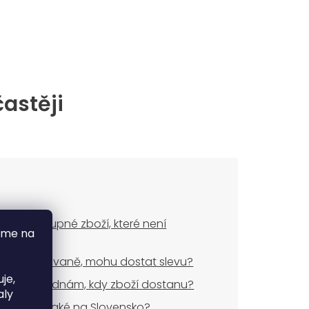
častěji
ude dostupné zboží, které není
áme na
dem?
uji opakovaně, mohu dostat slevu?
je,
dnes objednám, kdy zboží dostanu?
aly
áte zboží také na Slovensko?